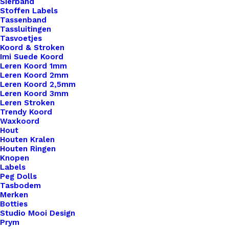
Sierband
Stoffen Labels
Tassenband
Tassluitingen
Tasvoetjes
Koord & Stroken
Imi Suede Koord
Leren Koord 1mm
Leren Koord 2mm
Leren Koord 2,5mm
Leren Koord 3mm
Leren Stroken
Trendy Koord
Waxkoord
Hout
Houten Kralen
Houten Ringen
Knopen
Labels
Peg Dolls
Tasbodem
Merken
Zomerse Macrame Flesjes
Botties
Studio Mooi Design
Prym
Oorspronkelijke
Huidige
€
9,95
€
7,50