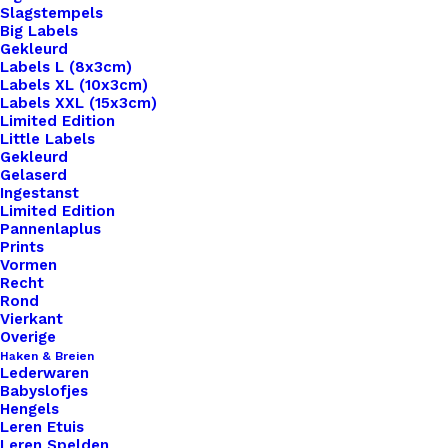
Slagstempels
Big Labels
Gekleurd
Labels L (8x3cm)
Labels XL (10x3cm)
Labels XXL (15x3cm)
Home
Haken & Breien
Limited Edition
Scheepjes Catona Petrol Blue 400
Little Labels
Gekleurd
Gelaserd
Scheepjes Catona
Ingestanst
Limited Edition
Petrol Blue 400
Pannenlaplus
Prints
Vormen
€
2,45
Recht
Rond
Vierkant
Catona 50 is een 100% gemerceriseerde katoenen
Overige
Haken & Breien
garen. Geschikt om mee te haken, te breien, voor
Lederwaren
bijvoorbeeld mochila tassen en amigurumi haken.
Babyslofjes
Hengels
Naaldgebruik 2,5 – 3,5.
Leren Etuis
Leren Spelden