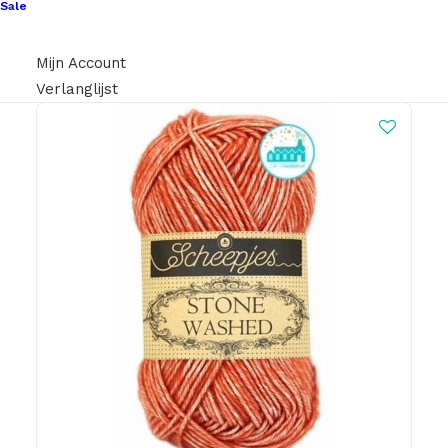
Sale
prijs
prijs
was:
is:
€ 9,95.
€ 7,50.
Mijn Account
Verlanglijst