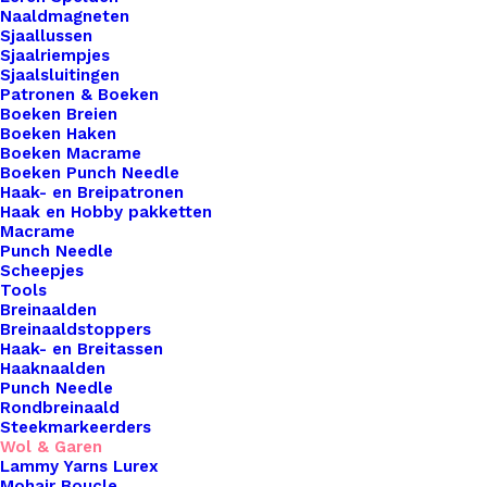
7 op voorraad
Naaldmagneten
Sjaallussen
Scheepjes
Sjaalriempjes
Sjaalsluitingen
Catona
Patronen & Boeken
Petrol
Boeken Breien
Boeken Haken
Blue
Toevoegen aan winkelwagen
Boeken Macrame
400
Boeken Punch Needle
Haak- en Breipatronen
aantal
Toevoegen aan verlanglijst
Haak en Hobby pakketten
Macrame
Punch Needle
Scheepjes
Artikelnummer
75210363_scheepjes_catona_petrol_
Tools
Haken & Breien
,
Wol & Garen
,
Scheep
Breinaalden
Categorie
Catona 50gr
Breinaaldstoppers
Haak- en Breitassen
Naalddikte
2,5 | 3,5
Haaknaalden
Kleur
Groen
Punch Needle
Rondbreinaald
Steekmarkeerders
Wol & Garen
Binnen 1-3 werkdagen verzonden
Lammy Yarns Lurex
Veilig betalen
Mohair Boucle