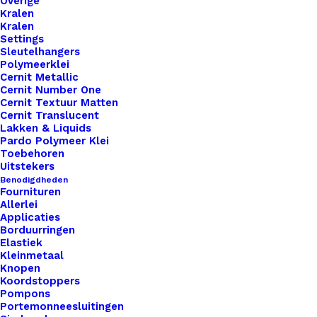
Overige
Kralen
Kralen
Settings
Sleutelhangers
Polymeerklei
Cernit Metallic
Cernit Number One
Cernit Textuur Matten
Cernit Translucent
Lakken & Liquids
Pardo Polymeer Klei
Toebehoren
Uitstekers
Benodigdheden
Sjaalspeld Met Bloem En Strass Zilverkleurig
Fournituren
Allerlei
Applicaties
€
2,95
Borduurringen
Elastiek
Kleinmetaal
Knopen
Koordstoppers
Pompons
Portemonneesluitingen