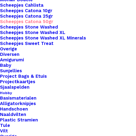
Scheepjes Cahlista
Unieke en kwaliteitsproducten
Scheepjes Catona 10gr
Scheepjes Catona 25gr
Scheepjes Catona 50gr
Scheepjes Stone Washed
Overzicht
Scheepjes Stone Washed XL
Scheepjes Stone Washed XL Minerals
Scheepjes Sweet Treat
Overige
Diversen
Amigurumi
Baby
Sunjellies
Nog meer leuks!
Project Bags & Etuis
Projectkaartjes
Sjaalspelden
Hobby
Basismaterialen
Alligatorknipjes
Handschoen
Naaldvilten
Plastic Stramien
Tule
Vilt