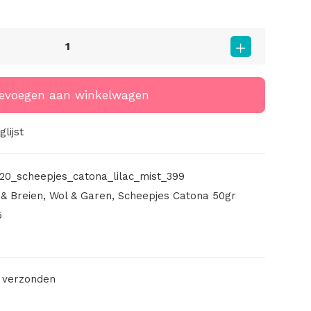
evoegen aan winkelwagen
lijst
20_scheepjes_catona_lilac_mist_399
& Breien
,
Wol & Garen
,
Scheepjes Catona 50gr
5
 verzonden