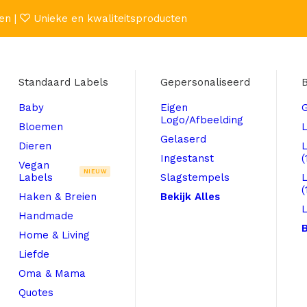
en |
Unieke en kwaliteitsproducten
Standaard Labels
Gepersonaliseerd
B
Baby
Eigen
Logo/Afbeelding
Bloemen
L
Gelaserd
Dieren
Ingestanst
(
Vegan
NIEUW
Labels
Slagstempels
(
Haken & Breien
Bekijk Alles
L
Handmade
B
Home & Living
Liefde
Oma & Mama
Quotes