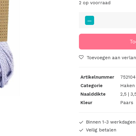
2 op voorraad
Scheepjes
Catona
Lilac
Mist
To
399
aantal
Toevoegen aan verlang
Artikelnummer
752104
Categorie
Haken 
Naalddikte
2,5 | 3,
Kleur
Paars
Binnen 1-3 werkdagen
Veilig betalen