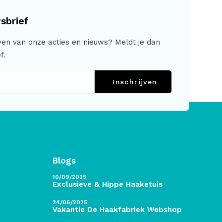
sbrief
jven van onze acties en nieuws? Meldt je dan
f.
Inschrijven
Blogs
10/09/2025
Exclusieve & Hippe Haaketuis
24/06/2025
Vakantie De Haakfabriek Webshop