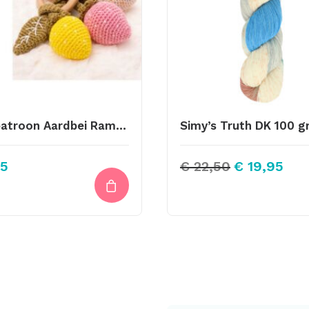
Haakpatroon Aardbei Rammelaar
Oorspronkeli
Huid
5
€
22,50
€
19,95
prijs
prijs
was:
is:
€ 22,50.
€ 19