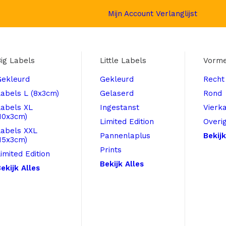
Mijn Account
Verlanglijst
ig Labels
Little Labels
Vorm
Gekleurd
Gekleurd
Recht
abels L (8x3cm)
Gelaserd
Rond
Labels XL
Ingestanst
Vierk
10x3cm)
Limited Edition
Overi
Labels XXL
Pannenlaplus
Bekijk
15x3cm)
Prints
imited Edition
Bekijk Alles
ekijk Alles