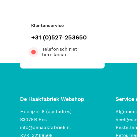
Klantenservice
+31 (0)527-253650
Telefonisch niet
bereikbaar
De Haakfabriek Webshop
Service 
Hoefijzer 8 (postadres)
Algemen
8307EB Ens
Veelgest
info@dehaakfabriek.nl
Bestellen
KVK: 32168508
Retourner