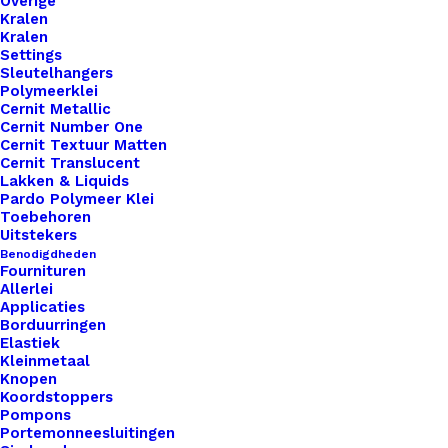
Overige
Kralen
Kralen
Settings
Sleutelhangers
Polymeerklei
Cernit Metallic
Cernit Number One
Cernit Textuur Matten
Cernit Translucent
Lakken & Liquids
Pardo Polymeer Klei
Toebehoren
Uitstekers
Benodigdheden
Fournituren
Yarn And Colors Super Charming Fuchsia 049
Allerlei
Applicaties
Borduurringen
Oorspronkelijke
Huidige
€
3,00
€
1,50
Elastiek
prijs
prijs
Kleinmetaal
was:
is:
Knopen
€ 3,00.
€ 1,50.
Koordstoppers
Pompons
Portemonneesluitingen