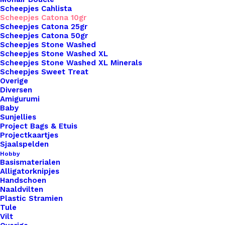
Veilig betalen
Scheepjes Cahlista
Unieke en kwaliteitsproducten
Scheepjes Catona 10gr
Scheepjes Catona 25gr
Scheepjes Catona 50gr
Scheepjes Stone Washed
Scheepjes Stone Washed XL
Overzicht
Scheepjes Stone Washed XL Minerals
Scheepjes Sweet Treat
Overige
Diversen
Amigurumi
Baby
Sunjellies
Nog meer leuks!
Project Bags & Etuis
Projectkaartjes
Sjaalspelden
Hobby
Basismaterialen
Alligatorknipjes
Handschoen
Naaldvilten
Plastic Stramien
Tule
Vilt