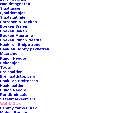
Ontvang een melding als dit product weer op
Naaldmagneten
Sjaallussen
voorraad is
Sjaalriempjes
Sjaalsluitingen
Patronen & Boeken
Boeken Breien
Meld me aan
Boeken Haken
Boeken Macrame
Boeken Punch Needle
Uitverkocht
Haak- en Breipatronen
Haak en Hobby pakketten
Toevoegen aan verlanglijst
Macrame
Punch Needle
Scheepjes
Artikelnummer
62162515_scheepjes_catona_10_gram_
Tools
Breinaalden
Haken & Breien
,
Wol & Garen
,
Scheep
Categorie
Breinaaldstoppers
Catona 10gr
Haak- en Breitassen
Naalddikte
2,5 | 3,5
Haaknaalden
Punch Needle
Kleur
Geel
Rondbreinaald
Steekmarkeerders
Wol & Garen
Lammy Yarns Lurex
Binnen 1-3 werkdagen verzonden
Mohair Boucle