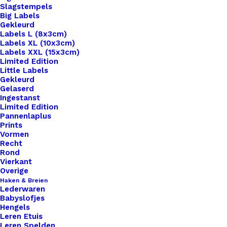
Slagstempels
Big Labels
Gekleurd
Labels L (8x3cm)
Labels XL (10x3cm)
Labels XXL (15x3cm)
Home
Haken & Breien
Limited Edition
Scheepjes Catona 10 Gram Kleur 101
Little Labels
Gekleurd
Gelaserd
Scheepjes Catona 10
Ingestanst
Limited Edition
Gram Kleur 101
Pannenlaplus
Prints
Vormen
€
0,65
Recht
Rond
Vierkant
Catona is een 100% gemerceriseerde katoenen
Overige
Haken & Breien
garen. Geschikt om mee te haken, te breien, voor
Lederwaren
bijvoorbeeld mochila tassen en amigurumi haken.
Babyslofjes
Hengels
Naaldgebruik 2,5 – 3,5.
Leren Etuis
Leren Spelden