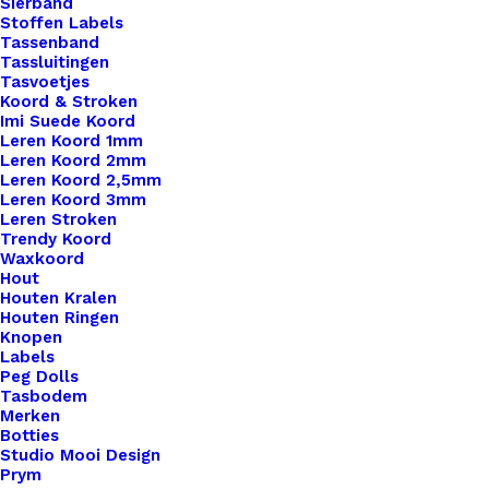
Sierband
Stoffen Labels
Tassenband
Tassluitingen
Tasvoetjes
Koord & Stroken
Imi Suede Koord
Leren Koord 1mm
Leren Koord 2mm
Leren Koord 2,5mm
Leren Koord 3mm
Leren Stroken
Trendy Koord
Waxkoord
Hout
Houten Kralen
Houten Ringen
Knopen
Labels
Peg Dolls
Tasbodem
Merken
Speenclip Kunststof 20mm Zacht Roze
Botties
Studio Mooi Design
Prym