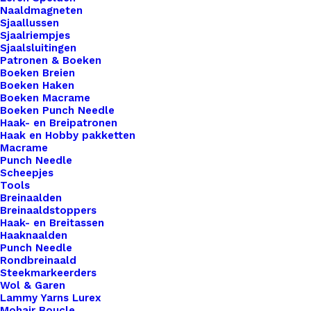
Back
Naaldmagneten
Sjaallussen
Sjaalriempjes
Sjaalsluitingen
€
2,50
Patronen & Boeken
Boeken Breien
Boeken Haken
Breng een vleugje persoonlijkheid en
Boeken Macrame
vakmanschap aan je handgemaakte creaties met
Boeken Punch Needle
Haak- en Breipatronen
onze prachtige leren labels van De Haakfabriek!
Haak en Hobby pakketten
Beschikbaar in een verscheidenheid aan vormen,
Macrame
Punch Needle
waaronder rond, vierkant, sterren, hartjes en
Scheepjes
meer, voegen onze labels een unieke en
Tools
Breinaalden
professionele afwerking toe aan al je gehaakte of
Breinaaldstoppers
gebreide creaties. Onze hoogwaardige leren
Haak- en Breitassen
labels zijn de perfecte keuze om je creativiteit te
Haaknaalden
Punch Needle
benadrukken en je werk te onderscheiden. Elk
Rondbreinaald
label is zorgvuldig vervaardigd met oog voor detail
Steekmarkeerders
Wol & Garen
en vakmanschap, en ze zijn eenvoudig te
Lammy Yarns Lurex
bevestigen aan je projecten voor een blijvende
Mohair Boucle