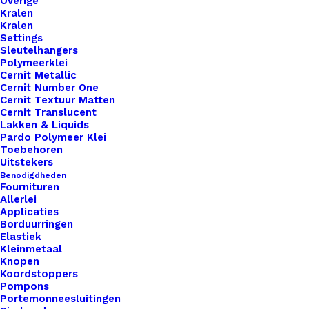
Overige
Kralen
Label
Kralen
3,5cm
Toevoegen aan winkelwagen
Settings
Sleutelhangers
Tekst
Polymeerklei
Love
Toevoegen aan verlanglijst
Cernit Metallic
You
Cernit Number One
Cernit Textuur Matten
To
Cernit Translucent
Artikelnummer
47679868_ronde_leren_label_35cm_
The
Lakken & Liquids
Pardo Polymeer Klei
Categorie
Leren Labels
,
Vormen
,
Rond
Moon
Toebehoren
And
Uitstekers
Back
Benodigdheden
Binnen 1-3 werkdagen verzonden
Fournituren
aantal
Allerlei
Veilig betalen
Applicaties
Unieke en kwaliteitsproducten
Borduurringen
Elastiek
Kleinmetaal
Knopen
Overzicht
Koordstoppers
Pompons
Portemonneesluitingen