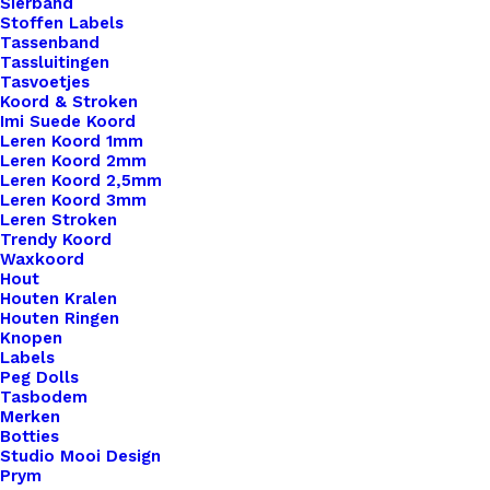
Sierband
Stoffen Labels
Tassenband
Tassluitingen
Tasvoetjes
Nog meer leuks!
Koord & Stroken
Imi Suede Koord
Leren Koord 1mm
Leren Koord 2mm
Leren Koord 2,5mm
Leren Koord 3mm
Leren Stroken
Trendy Koord
Waxkoord
Hout
Houten Kralen
Houten Ringen
Knopen
Labels
Peg Dolls
Tasbodem
Merken
Botties
Studio Mooi Design
Prym