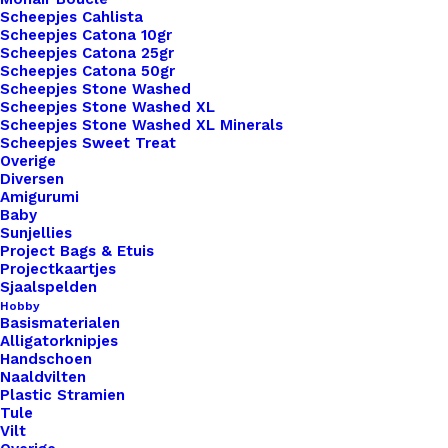
Scheepjes Cahlista
indruk. Maak je handgemaakte items nog specialer
Scheepjes Catona 10gr
met onze leren labels van De Haakfabriek.
Scheepjes Catona 25gr
Scheepjes Catona 50gr
Scheepjes Stone Washed
Kleur
*
Scheepjes Stone Washed XL
Scheepjes Stone Washed XL Minerals
Scheepjes Sweet Treat
Overige
Diversen
Amigurumi
Baby
Sunjellies
Project Bags & Etuis
1x
Ronde Leren Label 3,5cm Tekst Love
€ 2,50
Projectkaartjes
You To The Moon And Back
Sjaalspelden
Hobby
Basismaterialen
Alligatorknipjes
Subtotaal
€ 2,50
Handschoen
Naaldvilten
Plastic Stramien
Tule
Ronde
Vilt
Leren