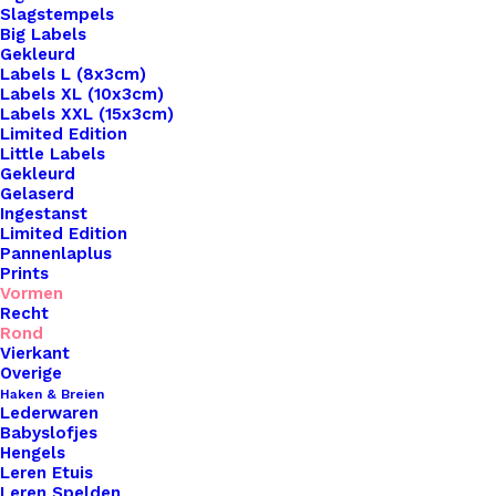
Slagstempels
Big Labels
Gekleurd
Labels L (8x3cm)
Labels XL (10x3cm)
Labels XXL (15x3cm)
Limited Edition
Little Labels
Gekleurd
Gelaserd
Ingestanst
Limited Edition
Pannenlaplus
Prints
Home
Leren Labels
Vormen
Ronde Leren Label 3,5cm Tekst Love You To The
Recht
Moon And Back
Rond
Vierkant
Ronde Leren Label
Overige
Haken & Breien
Lederwaren
3,5cm Tekst Love You
Babyslofjes
Hengels
To The Moon And
Leren Etuis
Leren Spelden