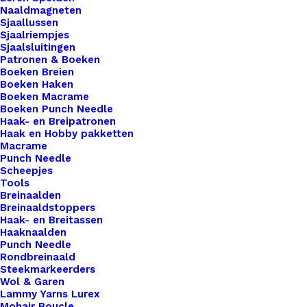
Naaldmagneten
professionele afwerking toe aan al je gehaakte of
Sjaallussen
gebreide creaties. Onze hoogwaardige leren
Sjaalriempjes
Sjaalsluitingen
labels zijn de perfecte keuze om je creativiteit te
Patronen & Boeken
benadrukken en je werk te onderscheiden. Elk
Boeken Breien
label is zorgvuldig vervaardigd met oog voor detail
Boeken Haken
Boeken Macrame
en vakmanschap, en ze zijn eenvoudig te
Boeken Punch Needle
bevestigen aan je projecten voor een blijvende
Haak- en Breipatronen
Haak en Hobby pakketten
indruk. Maak je handgemaakte items nog specialer
Macrame
met onze leren labels van De Haakfabriek. 35mm
Punch Needle
Scheepjes
Tools
Kleur
*
Breinaalden
Breinaaldstoppers
Haak- en Breitassen
Haaknaalden
Punch Needle
Rondbreinaald
Steekmarkeerders
Wol & Garen
Lammy Yarns Lurex
1x
Rond Leren Label Tijger
€ 2,50
Mohair Boucle