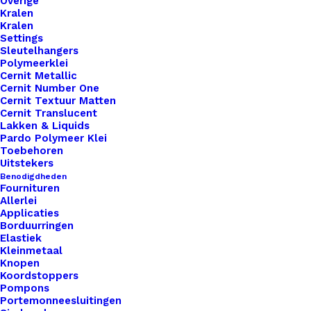
Overige
Kralen
Unieke en kwaliteitsproducten
Kralen
Settings
Sleutelhangers
Polymeerklei
Overzicht
Cernit Metallic
Cernit Number One
Cernit Textuur Matten
Cernit Translucent
Lakken & Liquids
Pardo Polymeer Klei
Toebehoren
Uitstekers
Nog meer leuks!
Benodigdheden
Fournituren
Allerlei
Applicaties
Borduurringen
Elastiek
Kleinmetaal
Knopen
Koordstoppers
Pompons
Portemonneesluitingen