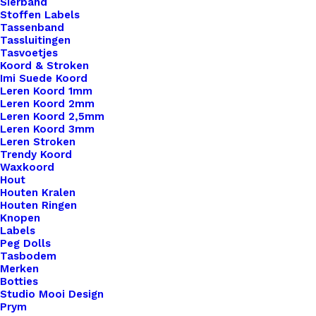
Sierband
Stoffen Labels
Tassenband
Tassluitingen
Tasvoetjes
Koord & Stroken
Imi Suede Koord
Leren Koord 1mm
Leren Koord 2mm
Leren Koord 2,5mm
Leren Koord 3mm
Leren Stroken
Trendy Koord
Waxkoord
Hout
Mini Label Licht Grijs
Houten Kralen
Houten Ringen
Knopen
€
1,50
Labels
Peg Dolls
Tasbodem
Merken
Botties
Studio Mooi Design
Prym