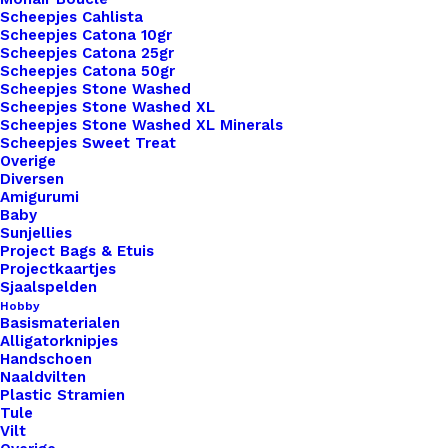
Scheepjes Cahlista
Scheepjes Catona 10gr
Subtotaal
€ 2,50
Scheepjes Catona 25gr
Scheepjes Catona 50gr
Scheepjes Stone Washed
Scheepjes Stone Washed XL
Rond
Scheepjes Stone Washed XL Minerals
Scheepjes Sweet Treat
Leren
Overige
Label
Diversen
Amigurumi
Tijger
Toevoegen aan winkelwagen
Baby
aantal
Sunjellies
Project Bags & Etuis
Toevoegen aan verlanglijst
Projectkaartjes
Sjaalspelden
Hobby
Basismaterialen
Artikelnummer
51159652_rond_leren_label_tijger
Alligatorknipjes
Categorie
Leren Labels
,
Vormen
,
Rond
Handschoen
Naaldvilten
Plastic Stramien
Tule
Binnen 1-3 werkdagen verzonden
Vilt
Veilig betalen