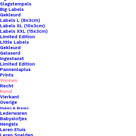
Slagstempels
Big Labels
Gekleurd
Labels L (8x3cm)
Labels XL (10x3cm)
Labels XXL (15x3cm)
Home
Leren Labels
Rond Leren Label Tijger
Limited Edition
Little Labels
Rond Leren Label
Gekleurd
Gelaserd
Ingestanst
Tijger
Limited Edition
Pannenlaplus
Prints
€
2,50
Vormen
Recht
Rond
Breng een vleugje persoonlijkheid en
Vierkant
vakmanschap aan je handgemaakte creaties met
Overige
Haken & Breien
onze prachtige leren labels van De Haakfabriek!
Lederwaren
Beschikbaar in een verscheidenheid aan vormen,
Babyslofjes
Hengels
waaronder rond, vierkant, sterren, hartjes en
Leren Etuis
meer, voegen onze labels een unieke en
Leren Spelden