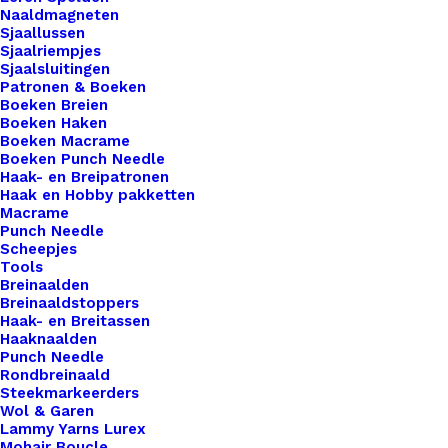
Naaldmagneten
Label
Sjaallussen
Eigen
Sjaalriempjes
Toevoegen aan winkelwagen
Sjaalsluitingen
Slagstempel
Patronen & Boeken
35mm
Boeken Breien
Toevoegen aan verlanglijst
Boeken Haken
aantal
Boeken Macrame
Boeken Punch Needle
Artikelnummer
51166624_rond_leren_label_eigen_s
Haak- en Breipatronen
Haak en Hobby pakketten
Categorie
Leren Labels
,
Gepersonaliseerd
,
Sla
Macrame
Punch Needle
Scheepjes
Binnen 1-3 werkdagen verzonden
Tools
Breinaalden
Veilig betalen
Breinaaldstoppers
Unieke en kwaliteitsproducten
Haak- en Breitassen
Haaknaalden
Punch Needle
Rondbreinaald
Steekmarkeerders
Overzicht
Wol & Garen
Lammy Yarns Lurex
Mohair Boucle