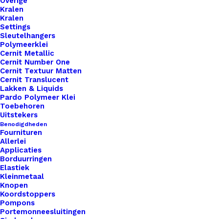
Overige
Kralen
Kralen
Settings
Sleutelhangers
Polymeerklei
Leren Label Made By Tante (Regel)
Cernit Metallic
Cernit Number One
Cernit Textuur Matten
Cernit Translucent
€
1,00
Lakken & Liquids
Pardo Polymeer Klei
Toebehoren
Uitstekers
Benodigdheden
Fournituren
Allerlei
Applicaties
Borduurringen
Elastiek
Kleinmetaal
Knopen
Koordstoppers
Pompons
Portemonneesluitingen