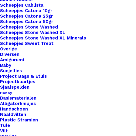
Scheepjes Cahlista
Scheepjes Catona 10gr
Scheepjes Catona 25gr
Scheepjes Catona 50gr
Nog meer leuks!
Scheepjes Stone Washed
Scheepjes Stone Washed XL
Scheepjes Stone Washed XL Minerals
Scheepjes Sweet Treat
Overige
Diversen
Amigurumi
Baby
Sunjellies
Project Bags & Etuis
Projectkaartjes
Sjaalspelden
Hobby
Basismaterialen
Alligatorknipjes
Handschoen
Naaldvilten
Plastic Stramien
Tule
Vilt