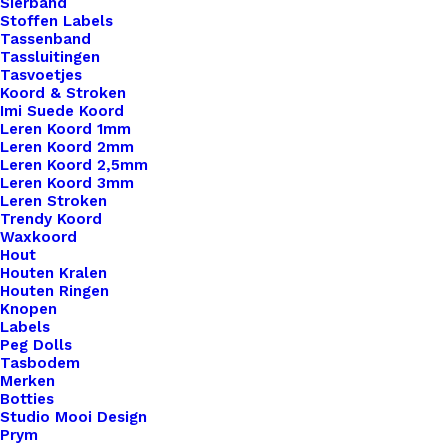
Sierband
Stoffen Labels
Tassenband
Tassluitingen
Tasvoetjes
Koord & Stroken
Imi Suede Koord
Leren Koord 1mm
Leren Koord 2mm
Leren Koord 2,5mm
Leren Koord 3mm
Leren Stroken
Trendy Koord
Big Labels 8x3cm Rendier
Waxkoord
Hout
Houten Kralen
€
3,25
Houten Ringen
Knopen
Labels
Peg Dolls
Tasbodem
Merken
Botties
Studio Mooi Design
Prym