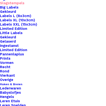
Slagstempels
Big Labels
Gekleurd
Labels L (8x3cm)
Labels XL (10x3cm)
Labels XXL (15x3cm)
Home
Leren Labels
Limited Edition
Rond Leren Label Eigen Slagstempel 35mm
Little Labels
Gekleurd
Gelaserd
Rond Leren Label
Ingestanst
Limited Edition
Eigen Slagstempel
Pannenlaplus
Prints
35mm
Vormen
Recht
Rond
Vierkant
€
2,50
Overige
Haken & Breien
Lederwaren
Rond Leren Label eigen slagstempel 35mm.
Babyslofjes
Hengels
Rond
Leren Etuis
Leren
Leren Spelden