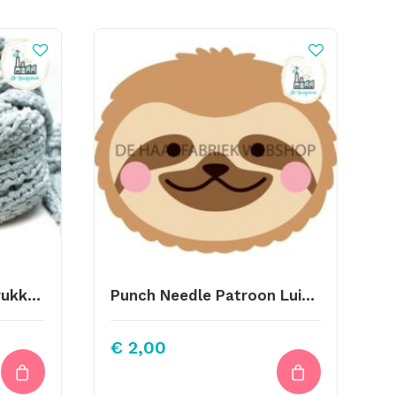
Leren Sjaal Lus Met Drukknoop 21cm Geel
Punch Needle Patroon Luiaard
€
2,00