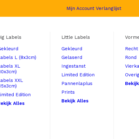
Mijn Account
Verlanglijst
ig Labels
Little Labels
Vorm
Gekleurd
Gekleurd
Recht
abels L (8x3cm)
Gelaserd
Rond
Labels XL
Ingestanst
Vierk
10x3cm)
Limited Edition
Overi
Labels XXL
Pannenlaplus
Bekijk
15x3cm)
Prints
imited Edition
Bekijk Alles
ekijk Alles