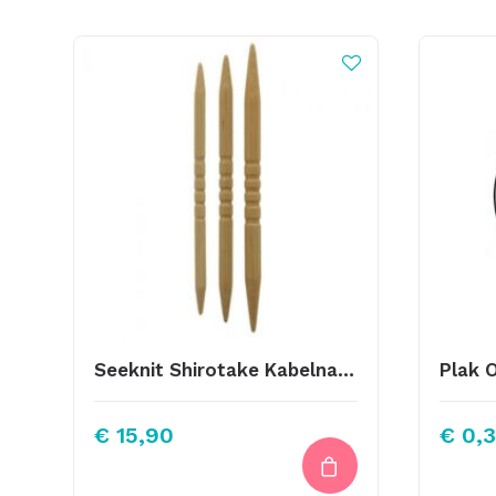
Seeknit Shirotake Kabelnaalden Met Groeven – 3St
Plak 
€
15,90
€
0,