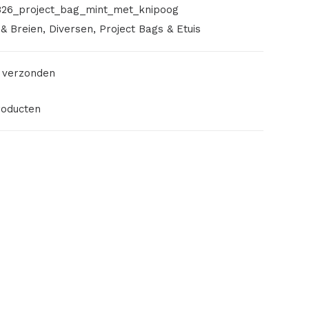
26_project_bag_mint_met_knipoog
& Breien
,
Diversen
,
Project Bags & Etuis
 verzonden
roducten