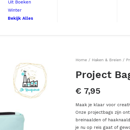
Uit Boeken
Winter
Bekijk Alles
Home
Haken & Breien
P
Project Ba
€
7,95
Maak je klaar voor creat
Onze projectbags zijn o
breinaalden of haaknaalde
je nu op reis gaat of ge