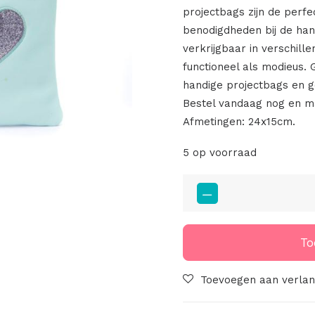
projectbags zijn de perfe
benodigdheden bij de ha
verkrijgbaar in verschille
functioneel als modieus
handige projectbags en g
Bestel vandaag nog en ma
Afmetingen: 24x15cm.
5 op voorraad
Project
Bag
Mint
Met
To
Knipoog
aantal
Toevoegen aan verlang