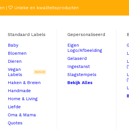
en |
Unieke en kwaliteitsproducten
Standaard Labels
Gepersonaliseerd
B
Baby
Eigen
Logo/Afbeelding
Bloemen
L
Gelaserd
Dieren
Ingestanst
(
Vegan
NIEUW
Labels
Slagstempels
(
Haken & Breien
Bekijk Alles
L
Handmade
B
Home & Living
Liefde
Oma & Mama
Quotes