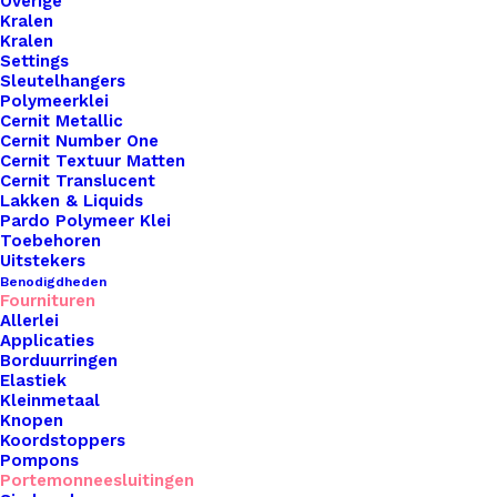
Nog meer leuks!
Overige
Kralen
Kralen
Settings
Sleutelhangers
Polymeerklei
Cernit Metallic
Cernit Number One
Cernit Textuur Matten
Cernit Translucent
Lakken & Liquids
Pardo Polymeer Klei
Toebehoren
Uitstekers
Benodigdheden
Fournituren
Allerlei
Applicaties
Borduurringen
Elastiek
Kleinmetaal
Knopen
Koordstoppers
Pompons
Portemonneesluitingen