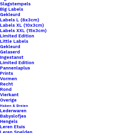
Slagstempels
Big Labels
Gekleurd
Labels L (8x3cm)
Labels XL (10x3cm)
Labels XXL (15x3cm)
Home
Benodigdheden
Limited Edition
Portemonnee Sluiting 10cm Zilver
Little Labels
Gekleurd
Gelaserd
Portemonnee Sluiting
Ingestanst
Limited Edition
10cm Zilver
Pannenlaplus
Prints
Vormen
€
3,95
Recht
Rond
Vierkant
Of je nu op zoek bent naar een klassieke metalen
Overige
Haken & Breien
sluiting voor een tijdloze uitstraling of een
Lederwaren
moderne kunststof sluiting voor een eigentijdse
Babyslofjes
Hengels
touch, wij hebben de perfecte optie voor jouw
Leren Etuis
project. Onze sluitingen zijn van hoge kwaliteit en
Leren Spelden