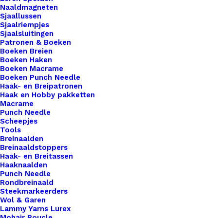
Naaldmagneten
zorgen voor een veilige en betrouwbare afsluiting
Sjaallussen
van je portemonnee of tasje, zodat je je geen
Sjaalriempjes
zorgen hoeft te maken over verlies van geld of
Sjaalsluitingen
Patronen & Boeken
pasjes. Met een verscheidenheid aan kleuren om
Boeken Breien
uit te kiezen, kun je eenvoudig een sluiting vinden
Boeken Haken
Boeken Macrame
die past bij de stijl en het ontwerp van je zelf
Boeken Punch Needle
gemaakte portemonnee. Voeg een stijlvolle en
Haak- en Breipatronen
Haak en Hobby pakketten
praktische afwerking toe aan je creaties met onze
Macrame
diverse portemonneesluitingen.
Punch Needle
Scheepjes
Tools
7 op voorraad
Breinaalden
Breinaaldstoppers
Portemonnee
Haak- en Breitassen
Sluiting
Haaknaalden
Punch Needle
10cm
Rondbreinaald
Zilver
Steekmarkeerders
Toevoegen aan winkelwagen
Wol & Garen
aantal
Lammy Yarns Lurex
Mohair Boucle