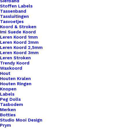
Sierband
Ibiza Elastiek Voor Armbandjes Lila 25mm
Stoffen Labels
Tassenband
Tassluitingen
€
0,75
Tasvoetjes
Koord & Stroken
Imi Suede Koord
Leren Koord 1mm
Leren Koord 2mm
Leren Koord 2,5mm
Leren Koord 3mm
Leren Stroken
Trendy Koord
Waxkoord
Hout
Houten Kralen
Houten Ringen
Knopen
Labels
Peg Dolls
Tasbodem
Merken
Botties
Studio Mooi Design
Prym