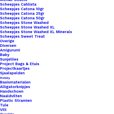
Toevoegen aan verlanglijst
Scheepjes Cahlista
Scheepjes Catona 10gr
Scheepjes Catona 25gr
Artikelnummer
71749942_portemonnee_sluiting_10cm
Scheepjes Catona 50gr
Scheepjes Stone Washed
Benodigdheden
,
Fournituren
,
Categorie
Scheepjes Stone Washed XL
Portemonneesluitingen
Scheepjes Stone Washed XL Minerals
Scheepjes Sweet Treat
Overige
Binnen 1-3 werkdagen verzonden
Diversen
Amigurumi
Veilig betalen
Baby
Unieke en kwaliteitsproducten
Sunjellies
Project Bags & Etuis
Projectkaartjes
Sjaalspelden
Overzicht
Hobby
Basismaterialen
Alligatorknipjes
Handschoen
Naaldvilten
Plastic Stramien
Tule
Vilt