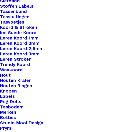
Sierband
Stoffen Labels
Tassenband
Tassluitingen
Tasvoetjes
Koord & Stroken
Imi Suede Koord
Leren Koord 1mm
Leren Koord 2mm
Leren Koord 2,5mm
Portemonnee Sluiting 14,5×7,5cm
Leren Koord 3mm
Leren Stroken
Trendy Koord
Waxkoord
€
4,95
Hout
Houten Kralen
Houten Ringen
Knopen
Labels
Peg Dolls
Tasbodem
Merken
Botties
Studio Mooi Design
Prym