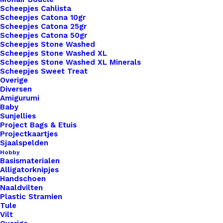
Scheepjes Cahlista
Scheepjes Catona 10gr
Scheepjes Catona 25gr
Meld me aan
Scheepjes Catona 50gr
Scheepjes Stone Washed
Scheepjes Stone Washed XL
Uitverkocht
Scheepjes Stone Washed XL Minerals
Scheepjes Sweet Treat
Toevoegen aan verlanglijst
Overige
Diversen
Amigurumi
Baby
Artikelnummer
84563561_pompon_kunstbont_9cm_d
Sunjellies
Categorie
Benodigdheden
,
Fournituren
,
Pompon
Project Bags & Etuis
Projectkaartjes
Kleur
Sjaalspelden
Hobby
Basismaterialen
Binnen 1-3 werkdagen verzonden
Alligatorknipjes
Handschoen
Veilig betalen
Naaldvilten
Unieke en kwaliteitsproducten
Plastic Stramien
Tule
Vilt