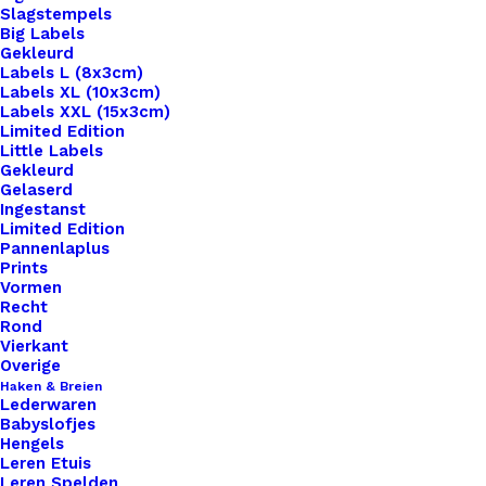
Slagstempels
Big Labels
Gekleurd
Labels L (8x3cm)
Labels XL (10x3cm)
Labels XXL (15x3cm)
Home
Benodigdheden
Limited Edition
Pompon Kunstbont 9cm Doorsnede Roze Met
Little Labels
Gekleurd
Drukknoop
Gelaserd
Ingestanst
Pompon Kunstbont
Limited Edition
Pannenlaplus
9cm Doorsnede Roze
Prints
Vormen
Recht
Met Drukknoop
Rond
Vierkant
Overige
€
5,95
Haken & Breien
Lederwaren
Babyslofjes
Maak je creatieve projecten af met onze prachtige
Hengels
pomponnen van kunstbont, verkrijgbaar in
Leren Etuis
Leren Spelden