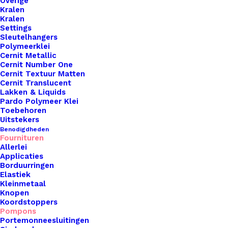
Overige
Kralen
Overzicht
Kralen
Settings
Sleutelhangers
Polymeerklei
Cernit Metallic
Cernit Number One
Cernit Textuur Matten
Nog meer leuks!
Cernit Translucent
Lakken & Liquids
Pardo Polymeer Klei
Toebehoren
Uitstekers
Benodigdheden
Fournituren
Allerlei
Applicaties
Borduurringen
Elastiek
Kleinmetaal
Knopen
Koordstoppers
Pompons
Portemonneesluitingen