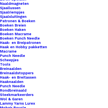
verschillende groottes en kleuren, met de keuze
Naaldmagneten
uit elastiekjes of drukknopen! Onze pomponnen
Sjaallussen
Sjaalriempjes
zijn het perfecte accent voor het verfraaien van
Sjaalsluitingen
kleding, accessoires, knutselwerkjes en meer. Of
Patronen & Boeken
Boeken Breien
je nu op zoek bent naar een subtiele toevoeging of
Boeken Haken
een opvallend statement, ons kunstbont biedt de
Boeken Macrame
Boeken Punch Needle
perfecte mix van stijl en veelzijdigheid. Met een
Haak- en Breipatronen
assortiment aan levendige kleuren en zachte
Haak en Hobby pakketten
texturen kun je eenvoudig de pompon vinden die
Macrame
Punch Needle
past bij jouw creatieve visie. Kies voor het gemak
Scheepjes
van elastiekjes of de flexibiliteit van drukknopen
Tools
Breinaalden
om je pomponnen stevig vast te maken. Voeg een
Breinaaldstoppers
speels en luxe element toe aan je projecten met
Haak- en Breitassen
Haaknaalden
onze pomponnen van kunstbont.Om ze mooi op te
Punch Needle
“bollen” gebruik hiervoor een warme fohn.
Rondbreinaald
Steekmarkeerders
Wol & Garen
Ontvang een melding als dit product weer op
Lammy Yarns Lurex
voorraad is
Mohair Boucle