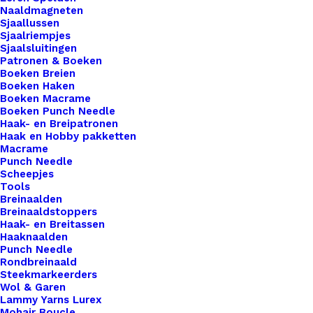
Naaldmagneten
Sjaallussen
12 op voorraad
Sjaalriempjes
Sjaalsluitingen
Plastic
Patronen & Boeken
Stramien
Boeken Breien
Boeken Haken
10,8cm
Boeken Macrame
Rond
Boeken Punch Needle
Toevoegen aan winkelwagen
Haak- en Breipatronen
aantal
Haak en Hobby pakketten
Macrame
Toevoegen aan verlanglijst
Punch Needle
Scheepjes
Tools
Artikelnummer
55879992_plastic_stramien_108cm_r
Breinaalden
Breinaaldstoppers
Hobby
,
Basismaterialen
,
Plastic
Categorie
Haak- en Breitassen
Stramien
Haaknaalden
Punch Needle
Rondbreinaald
Binnen 1-3 werkdagen verzonden
Steekmarkeerders
Wol & Garen
Veilig betalen
Lammy Yarns Lurex
Unieke en kwaliteitsproducten
Mohair Boucle