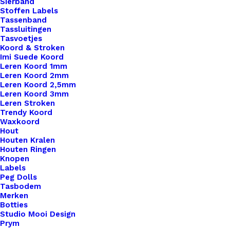
Sierband
Stoffen Labels
Tassenband
Tassluitingen
Tasvoetjes
Koord & Stroken
Imi Suede Koord
Leren Koord 1mm
Leren Koord 2mm
Leren Koord 2,5mm
Leren Koord 3mm
Leren Stroken
Trendy Koord
Waxkoord
Hout
Houten Kralen
Houten Ringen
Knopen
Labels
Peg Dolls
Baby Schoentjes Ca. 30X14mm
Tasbodem
Merken
Botties
€
0,95
Studio Mooi Design
Prym