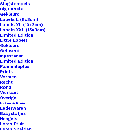
Slagstempels
Big Labels
Gekleurd
Labels L (8x3cm)
Labels XL (10x3cm)
Labels XXL (15x3cm)
Home
Hobby
Plastic Stramien 10,8cm Rond
Limited Edition
Little Labels
Plastic Stramien
Gekleurd
Gelaserd
Ingestanst
10,8cm Rond
Limited Edition
Pannenlaplus
Prints
€
0,50
Vormen
Recht
Rond
Ontdek de veelzijdigheid van plastic stramien:
Vierkant
perfect voor al uw knutsel- en decoratieprojecten!
Overige
Haken & Breien
Van duurzame constructies tot kleurrijke creaties,
Lederwaren
dit flexibele materiaal biedt eindeloze
Babyslofjes
Hengels
mogelijkheden. Bestel nu voor hoogwaardige
Leren Etuis
kwaliteit en onbeperkte creativiteit.
Leren Spelden