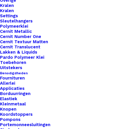
Overige
Kralen
Kralen
Settings
Sleutelhangers
Polymeerklei
Cernit Metallic
Cernit Number One
Cernit Textuur Matten
Cernit Translucent
Lakken & Liquids
Pardo Polymeer Klei
Toebehoren
Voetbal Belletje 21x16mm
Uitstekers
Benodigdheden
Fournituren
Allerlei
€
1,95
Applicaties
Borduurringen
Elastiek
Kleinmetaal
Knopen
Koordstoppers
Pompons
Portemonneesluitingen