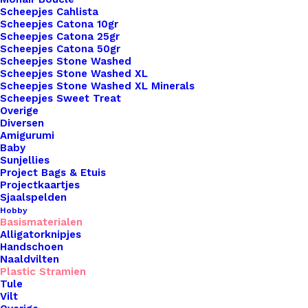
Scheepjes Cahlista
Scheepjes Catona 10gr
Scheepjes Catona 25gr
Scheepjes Catona 50gr
Overzicht
Scheepjes Stone Washed
Scheepjes Stone Washed XL
Scheepjes Stone Washed XL Minerals
Scheepjes Sweet Treat
Overige
Diversen
Amigurumi
Nog meer leuks!
Baby
Sunjellies
Project Bags & Etuis
Projectkaartjes
Sjaalspelden
Hobby
Basismaterialen
Alligatorknipjes
Handschoen
Naaldvilten
Plastic Stramien
Tule
Vilt