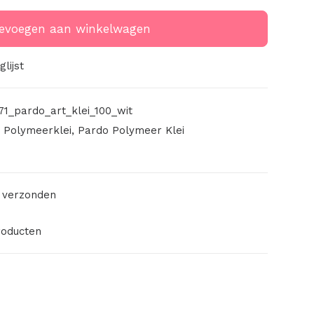
evoegen aan winkelwagen
lijst
71_pardo_art_klei_100_wit
,
Polymeerklei
,
Pardo Polymeer Klei
 verzonden
roducten