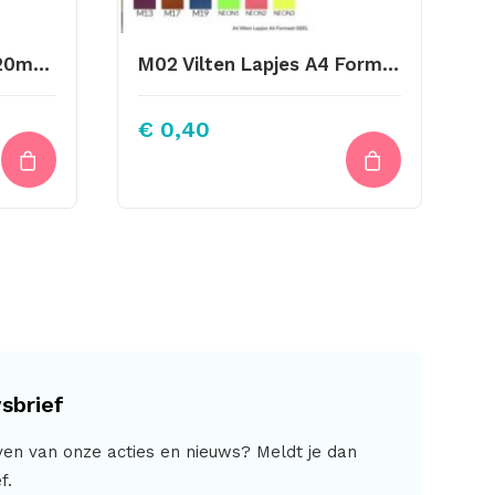
Brochespeldjes Rond 20mm Goud
M02 Vilten Lapjes A4 Formaat Licht Antraciet
€
0,40
sbrief
jven van onze acties en nieuws? Meldt je dan
f.