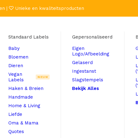
en |
Unieke en kwaliteitsproducten
Standaard Labels
Gepersonaliseerd
B
Baby
Eigen
Logo/Afbeelding
Bloemen
L
Gelaserd
Dieren
Ingestanst
(
Vegan
NIEUW
Labels
Slagstempels
(
Haken & Breien
Bekijk Alles
L
Handmade
B
Home & Living
Liefde
Oma & Mama
Quotes