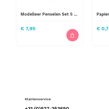
Modelleer Penselen Set 5 Stuks
Papie
€
7,95
€
0,7
Klantenservice
+31 (0)527-253650