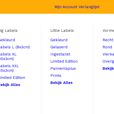
Mijn Account
Verlanglijst
ig Labels
Little Labels
Vorm
Gekleurd
Gekleurd
Recht
abels L (8x3cm)
Gelaserd
Rond
Labels XL
Ingestanst
Vierk
10x3cm)
Limited Edition
Overi
Labels XXL
Pannenlaplus
Bekijk
15x3cm)
Prints
imited Edition
Bekijk Alles
ekijk Alles