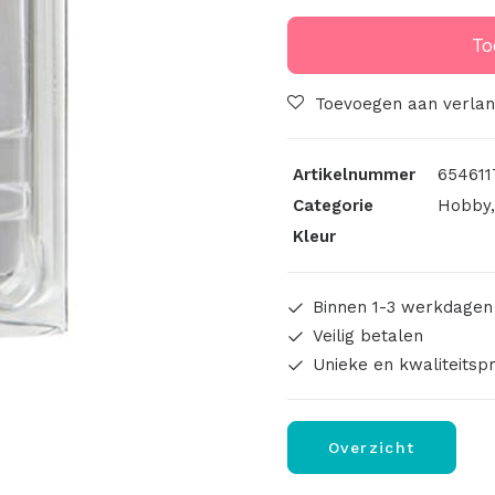
Klei
100
To
Wit
aantal
Toevoegen aan verlang
Artikelnummer
654611
Categorie
Hobby
Kleur
Binnen 1-3 werkdagen
Veilig betalen
Unieke en kwaliteitsp
Overzicht