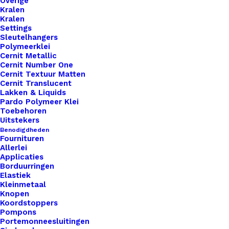
Overige
Binnen 1-3 werkdagen verzonden
Kralen
Veilig betalen
Kralen
Settings
Unieke en kwaliteitsproducten
Sleutelhangers
Polymeerklei
Cernit Metallic
Cernit Number One
Overzicht
Cernit Textuur Matten
Cernit Translucent
Lakken & Liquids
Pardo Polymeer Klei
Toebehoren
Uitstekers
Benodigdheden
Fournituren
Nog meer leuks!
Allerlei
Applicaties
Borduurringen
Elastiek
Kleinmetaal
Knopen
Koordstoppers
Pompons
Portemonneesluitingen