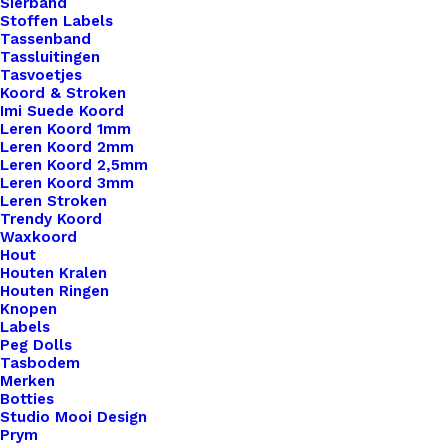
Sierband
Stoffen Labels
Tassenband
Tassluitingen
Tasvoetjes
Koord & Stroken
Imi Suede Koord
Leren Koord 1mm
Leren Koord 2mm
Leren Koord 2,5mm
Leren Koord 3mm
Leren Stroken
Trendy Koord
Waxkoord
Hout
Houten Kralen
Houten Ringen
Kerstman Big Labels Met Drukknoop 10x3cm
Knopen
Labels
Peg Dolls
€
3,50
Tasbodem
Merken
Botties
Studio Mooi Design
Prym