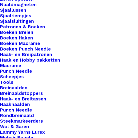
Oranje
Naaldmagneten
Sjaallussen
Sjaalriempjes
Sjaalsluitingen
€
2,95
Patronen & Boeken
Boeken Breien
Boeken Haken
Ontdek onze perfecte pannenlaplussen met
Boeken Macrame
schroef voor gehaakte of gebreide pannenlappen!
Boeken Punch Needle
Haak- en Breipatronen
Deze slim ontworpen lussen bieden niet alleen
Haak en Hobby pakketten
een stijlvolle afwerking voor je handgemaakte
Macrame
Punch Needle
pannenlappen, maar maken ze ook eenvoudig te
Scheepjes
verwijderen voor het wassen. Dankzij de handige
Tools
Breinaalden
schroefbevestiging hoef je je geen zorgen te
Breinaaldstoppers
maken over beschadiging van je creatie tijdens het
Haak- en Breitassen
reinigen. Onze leren lussen voegen een vleugje
Haaknaalden
Punch Needle
luxe toe aan je keukenaccessoires, terwijl ze
Rondbreinaald
tegelijkertijd praktisch en functioneel blijven. Kies
Steekmarkeerders
Wol & Garen
voor kwaliteit, kies voor gemak – kies voor onze
Lammy Yarns Lurex
leren lussen met schroef en geef je gehaakte of
Mohair Boucle