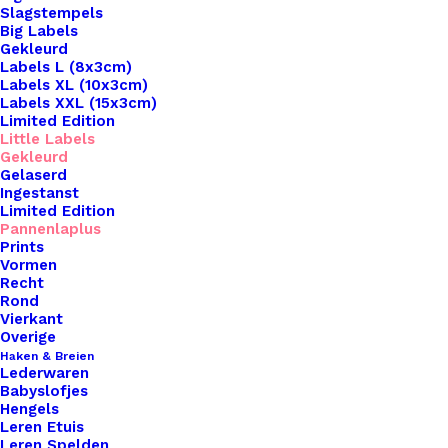
Slagstempels
Big Labels
Gekleurd
Labels L (8x3cm)
Labels XL (10x3cm)
Labels XXL (15x3cm)
Limited Edition
Little Labels
Gekleurd
Gelaserd
Ingestanst
Limited Edition
Pannenlaplus
Prints
Home
Leren Labels
Vormen
Pannenlappen Lussen Met Bevestiging Schroef
Recht
Oranje
Rond
Vierkant
Pannenlappen
Overige
Haken & Breien
Lederwaren
Lussen Met
Babyslofjes
Hengels
Bevestiging Schroef
Leren Etuis
Leren Spelden