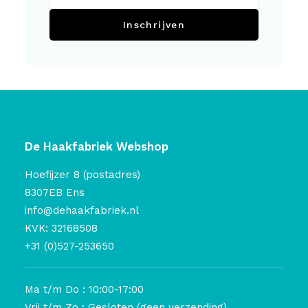
Inschrijven
De Haakfabriek Webshop
Hoefijzer 8 (postadres)
8307EB Ens
info@dehaakfabriek.nl
KVK: 32168508
+31 (0)527-253650
Ma t/m Do : 10:00-17:00
Vrij t/m Zo : Gesloten (geen verzending)