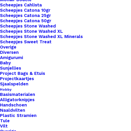
Scheepjes Cahlista
gebreide pannenlappen een upgrade die zowel
Scheepjes Catona 10gr
het oog als het dagelijks gebruik. Inclusief schroef.
Scheepjes Catona 25gr
Scheepjes Catona 50gr
Scheepjes Stone Washed
7 op voorraad
Scheepjes Stone Washed XL
Scheepjes Stone Washed XL Minerals
Pannenlappen
Scheepjes Sweet Treat
Lussen
Overige
Diversen
Met
Amigurumi
Bevestiging
Baby
Toevoegen aan winkelwagen
Sunjellies
Schroef
Project Bags & Etuis
Oranje
Projectkaartjes
Toevoegen aan verlanglijst
Sjaalspelden
aantal
Hobby
Basismaterialen
Artikelnummer
62157937_pannenlappen_lussen_met_
Alligatorknipjes
Handschoen
Categorie
Leren Labels
,
Little Labels
,
Pannenla
Naaldvilten
Kleur
Plastic Stramien
Tule
Vilt