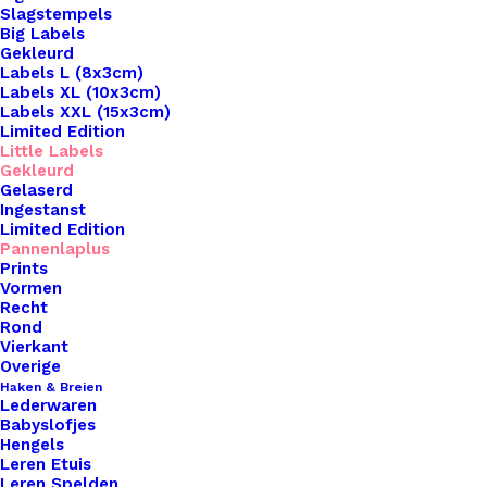
Slagstempels
Big Labels
Gekleurd
Labels L (8x3cm)
Labels XL (10x3cm)
Labels XXL (15x3cm)
Limited Edition
Little Labels
Gekleurd
Gelaserd
Ingestanst
Limited Edition
Pannenlaplus
Prints
Home
Leren Labels
Vormen
Pannenlappen Lussen Met Bevestiging Schroef Grijs
Recht
Groen
Rond
Vierkant
Pannenlappen
Overige
Haken & Breien
Lederwaren
Lussen Met
Babyslofjes
Hengels
Bevestiging Schroef
Leren Etuis
Leren Spelden