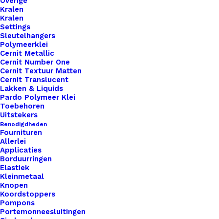
Overige
Binnen 1-3 werkdagen verzonden
Kralen
Veilig betalen
Kralen
Settings
Unieke en kwaliteitsproducten
Sleutelhangers
Polymeerklei
Cernit Metallic
Cernit Number One
Overzicht
Cernit Textuur Matten
Cernit Translucent
Lakken & Liquids
Pardo Polymeer Klei
Toebehoren
Uitstekers
Benodigdheden
Fournituren
Nog meer leuks!
Allerlei
Applicaties
Borduurringen
Elastiek
Kleinmetaal
Knopen
Koordstoppers
Pompons
Portemonneesluitingen