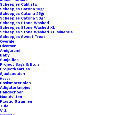
Scheepjes Cahlista
gebreide pannenlappen een upgrade die zowel
Scheepjes Catona 10gr
het oog als het dagelijks gebruik. Inclusief schroef.
Scheepjes Catona 25gr
Scheepjes Catona 50gr
Scheepjes Stone Washed
10 op voorraad
Scheepjes Stone Washed XL
Scheepjes Stone Washed XL Minerals
Pannenlappen
Scheepjes Sweet Treat
Lussen
Overige
Diversen
Met
Amigurumi
Bevestiging
Baby
Toevoegen aan winkelwagen
Sunjellies
Schroef
Project Bags & Etuis
Grijs
Projectkaartjes
Toevoegen aan verlanglijst
Sjaalspelden
Groen
Hobby
aantal
Basismaterialen
Artikelnummer
62157759_pannenlappen_lussen_met_b
Alligatorknipjes
Handschoen
Categorie
Leren Labels
,
Little Labels
,
Pannenla
Naaldvilten
Kleur
Plastic Stramien
Tule
Vilt