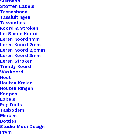
Sierband
Stoffen Labels
Tassenband
Tassluitingen
Tasvoetjes
Koord & Stroken
Imi Suede Koord
Leren Koord 1mm
Leren Koord 2mm
Leren Koord 2,5mm
Leren Koord 3mm
Leren Stroken
Trendy Koord
Waxkoord
Hout
Houten Kralen
Houten Ringen
Big Label Met Drukknoop Of Schroef Gepersonaliseerd Met Laser
Knopen
Labels
Peg Dolls
€
3,95
Tasbodem
Merken
Botties
Studio Mooi Design
Prym