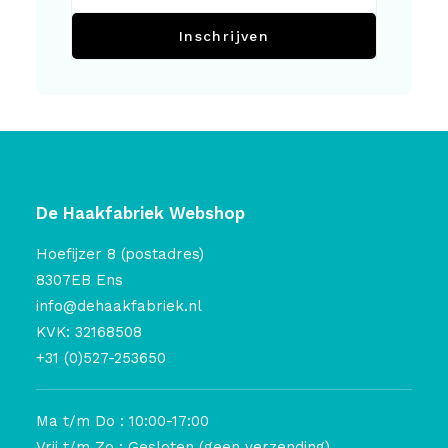
Inschrijven
De Haakfabriek Webshop
Hoefijzer 8 (postadres)
8307EB Ens
info@dehaakfabriek.nl
KVK: 32168508
+31 (0)527-253650
Ma t/m Do : 10:00-17:00
Vrij t/m Zo : Gesloten (geen verzending)