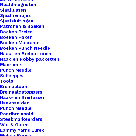
Grijs Groen
Naaldmagneten
Sjaallussen
Sjaalriempjes
Sjaalsluitingen
€
2,95
Patronen & Boeken
Boeken Breien
Boeken Haken
Ontdek onze perfecte pannenlaplussen met
Boeken Macrame
schroef voor gehaakte of gebreide pannenlappen!
Boeken Punch Needle
Haak- en Breipatronen
Deze slim ontworpen lussen bieden niet alleen
Haak en Hobby pakketten
een stijlvolle afwerking voor je handgemaakte
Macrame
Punch Needle
pannenlappen, maar maken ze ook eenvoudig te
Scheepjes
verwijderen voor het wassen. Dankzij de handige
Tools
Breinaalden
schroefbevestiging hoef je je geen zorgen te
Breinaaldstoppers
maken over beschadiging van je creatie tijdens het
Haak- en Breitassen
reinigen. Onze leren lussen voegen een vleugje
Haaknaalden
Punch Needle
luxe toe aan je keukenaccessoires, terwijl ze
Rondbreinaald
tegelijkertijd praktisch en functioneel blijven. Kies
Steekmarkeerders
Wol & Garen
voor kwaliteit, kies voor gemak – kies voor onze
Lammy Yarns Lurex
leren lussen met schroef en geef je gehaakte of
Mohair Boucle