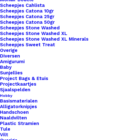
Scheepjes Cahlista
Unieke en kwaliteitsproducten
Scheepjes Catona 10gr
Scheepjes Catona 25gr
Scheepjes Catona 50gr
Scheepjes Stone Washed
Overzicht
Scheepjes Stone Washed XL
Scheepjes Stone Washed XL Minerals
Scheepjes Sweet Treat
Overige
Diversen
Amigurumi
Baby
Sunjellies
Nog meer leuks!
Project Bags & Etuis
Projectkaartjes
Sjaalspelden
Hobby
Basismaterialen
Alligatorknipjes
Handschoen
Naaldvilten
Plastic Stramien
Tule
Vilt