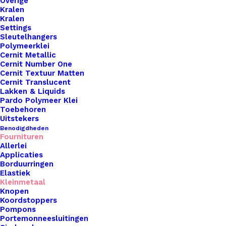
Overige
Kralen
Kralen
Settings
Sleutelhangers
Polymeerklei
Cernit Metallic
Cernit Number One
Cernit Textuur Matten
Cernit Translucent
Lakken & Liquids
Pardo Polymeer Klei
Toebehoren
Uitstekers
Benodigdheden
Kunststof Knoopje 25mm Keep Me Warm
Fournituren
Allerlei
Applicaties
€
1,50
Borduurringen
Elastiek
Kleinmetaal
Knopen
Koordstoppers
Pompons
Portemonneesluitingen