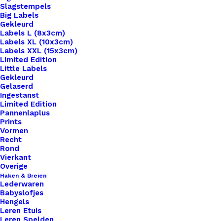
Slagstempels
Big Labels
Gekleurd
Labels L (8x3cm)
Labels XL (10x3cm)
Labels XXL (15x3cm)
Limited Edition
Little Labels
Gekleurd
Gelaserd
Ingestanst
Limited Edition
Pannenlaplus
Prints
Home
Benodigdheden
Musketon Haak 8cm
Vormen
Recht
Musketon Haak 8cm
Rond
Vierkant
Overige
€
1,10
Haken & Breien
Lederwaren
Babyslofjes
Deze Musketon Haak is extra te bestellen bij de
Hengels
Leren Etuis
tas hengsels met D-ringen. 8cm voor leer 15mm
Leren Spelden