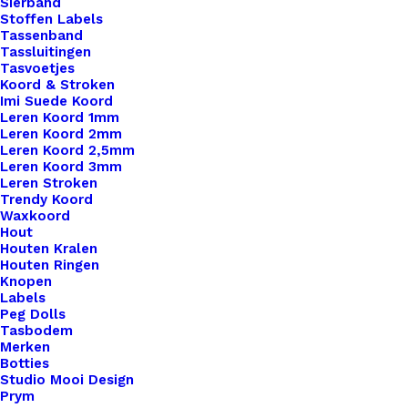
Sierband
Stoffen Labels
Tassenband
Tassluitingen
Tasvoetjes
Koord & Stroken
Imi Suede Koord
Leren Koord 1mm
Leren Koord 2mm
Leren Koord 2,5mm
Leren Koord 3mm
Leren Stroken
Trendy Koord
Waxkoord
Hout
Houten Kralen
Houten Ringen
Knopen
Labels
Peg Dolls
Tasbodem
Merken
Pompon Kunstbont 9cm Doorsnede Geel Met Elastiekje
Botties
Studio Mooi Design
Prym
€
5,95