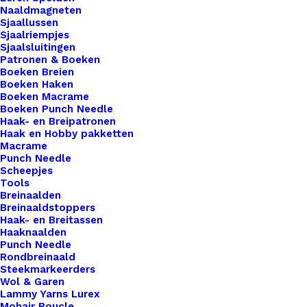
en 20mm. .
Naaldmagneten
Sjaallussen
Sjaalriempjes
Ontvang een melding als dit product weer op
Sjaalsluitingen
voorraad is
Patronen & Boeken
Boeken Breien
Boeken Haken
Boeken Macrame
Meld me aan
Boeken Punch Needle
Haak- en Breipatronen
Haak en Hobby pakketten
Uitverkocht
Macrame
Punch Needle
Toevoegen aan verlanglijst
Scheepjes
Tools
Breinaalden
Breinaaldstoppers
Artikelnummer
48842567_musketon_haak_8cm
Haak- en Breitassen
Benodigdheden
,
Fournituren
,
Haaknaalden
Categorie
Kleinmetaal
Punch Needle
Rondbreinaald
Steekmarkeerders
Wol & Garen
Binnen 1-3 werkdagen verzonden
Lammy Yarns Lurex
Veilig betalen
Mohair Boucle