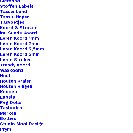
Sierband
Stoffen Labels
Tassenband
Big Label Met Print En Schroef Kerstboom
Tassluitingen
Tasvoetjes
Koord & Stroken
€
3,50
Imi Suede Koord
Leren Koord 1mm
Leren Koord 2mm
Leren Koord 2,5mm
Leren Koord 3mm
Leren Stroken
Trendy Koord
Waxkoord
Hout
Houten Kralen
Houten Ringen
Knopen
Labels
Peg Dolls
Tasbodem
Merken
Botties
Studio Mooi Design
Prym