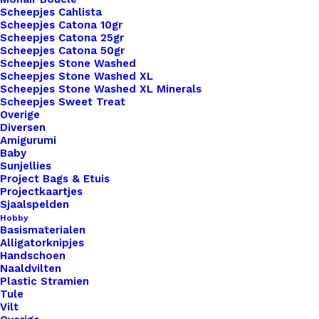
Scheepjes Cahlista
Snake
Scheepjes Catona 10gr
Grey
Toevoegen aan verlanglijst
Scheepjes Catona 25gr
aantal
Scheepjes Catona 50gr
Scheepjes Stone Washed
Scheepjes Stone Washed XL
Artikelnummer
55989811_mini_label_rond_17mm_sna
Scheepjes Stone Washed XL Minerals
Scheepjes Sweet Treat
Categorie
Leren Labels
,
Vormen
,
Rond
Overige
Diversen
Amigurumi
Binnen 1-3 werkdagen verzonden
Baby
Sunjellies
Veilig betalen
Project Bags & Etuis
Unieke en kwaliteitsproducten
Projectkaartjes
Sjaalspelden
Hobby
Basismaterialen
Overzicht
Alligatorknipjes
Handschoen
Naaldvilten
Plastic Stramien
Tule
Vilt