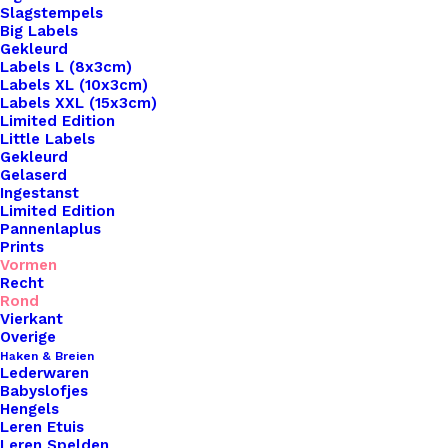
Slagstempels
Big Labels
Gekleurd
Labels L (8x3cm)
Labels XL (10x3cm)
Labels XXL (15x3cm)
Home
Leren Labels
Limited Edition
Mini Label Rond 17mm Snake Grey
Little Labels
Gekleurd
Gelaserd
Mini Label Rond
Ingestanst
Limited Edition
17mm Snake Grey
Pannenlaplus
Prints
Vormen
€
1,50
Recht
Rond
Vierkant
Breng een vleugje persoonlijkheid en
Overige
Haken & Breien
vakmanschap aan je handgemaakte creaties met
Lederwaren
onze prachtige leren labels van De Haakfabriek!
Babyslofjes
Hengels
Beschikbaar in een verscheidenheid aan vormen,
Leren Etuis
waaronder rond, vierkant, sterren, hartjes en
Leren Spelden