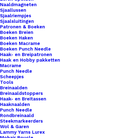
Naaldmagneten
meer, voegen onze labels een unieke en
Sjaallussen
professionele afwerking toe aan al je gehaakte of
Sjaalriempjes
gebreide creaties. Onze hoogwaardige leren
Sjaalsluitingen
Patronen & Boeken
labels zijn de perfecte keuze om je creativiteit te
Boeken Breien
benadrukken en je werk te onderscheiden. Elk
Boeken Haken
Boeken Macrame
label is zorgvuldig vervaardigd met oog voor detail
Boeken Punch Needle
en vakmanschap, en ze zijn eenvoudig te
Haak- en Breipatronen
Haak en Hobby pakketten
bevestigen aan je projecten voor een blijvende
Macrame
indruk. Maak je handgemaakte items nog specialer
Punch Needle
Scheepjes
met onze leren labels van De Haakfabriek. 6 x
Tools
1,5cm
Breinaalden
Breinaaldstoppers
6 op voorraad
Haak- en Breitassen
Haaknaalden
Punch Needle
Mini
Rondbreinaald
Label
Steekmarkeerders
Wol & Garen
Rond
Lammy Yarns Lurex
17mm
Toevoegen aan winkelwagen
Mohair Boucle