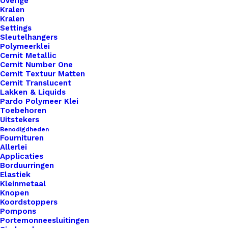
Overige
Kralen
Nog meer leuks!
Kralen
Settings
Sleutelhangers
Polymeerklei
Cernit Metallic
Cernit Number One
Cernit Textuur Matten
Cernit Translucent
Lakken & Liquids
Pardo Polymeer Klei
Toebehoren
Uitstekers
Benodigdheden
Fournituren
Allerlei
Applicaties
Borduurringen
Elastiek
Kleinmetaal
Knopen
Koordstoppers
Pompons
Portemonneesluitingen