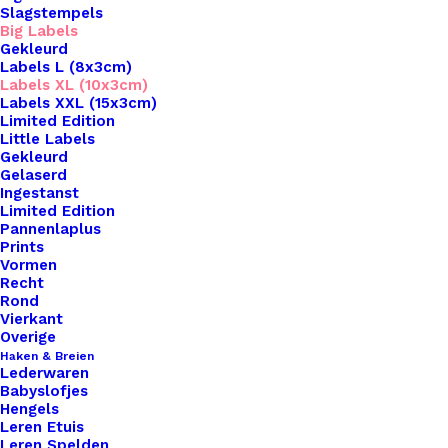
Slagstempels
Big Labels
Gekleurd
Labels L (8x3cm)
Labels XL (10x3cm)
Labels XXL (15x3cm)
Home
Leren Labels
Limited Edition
Makke Troch Mem Met Drukknoop 10x3cm
Little Labels
Gekleurd
Gelaserd
Makke Troch Mem
Ingestanst
Limited Edition
Met Drukknoop
Pannenlaplus
Prints
10x3cm
Vormen
Recht
Rond
Vierkant
€
3,50
Overige
Haken & Breien
Lederwaren
Wil je je handgemaakte haak- en breiwerken naar
Babyslofjes
een hoger niveau tillen? Overweeg dan onze
Hengels
Leren Etuis
prachtige leren labels, de perfecte finishing touch
Leren Spelden