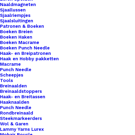
voor al je creaties. Met onze labels voeg je niet
Naaldmagneten
alleen een professionele uitstraling toe aan je
Sjaallussen
Sjaalriempjes
werk, maar ook een persoonlijk tintje dat jouw
Sjaalsluitingen
ambachtelijke meesterwerken onderscheidt van
Patronen & Boeken
Boeken Breien
de rest. Voor de bewuste haak- en breisters onder
Boeken Haken
ons bieden we ook een assortiment vegan leren
Boeken Macrame
Boeken Punch Needle
labels aan die volledig diervriendelijk zijn.
Haak- en Breipatronen
Gemaakt van hoogwaardig synthetisch materiaal,
Haak en Hobby pakketten
Macrame
zijn deze labels een milieuvriendelijk alternatief
Punch Needle
voor traditioneel leer, zonder concessies te doen
Scheepjes
aan stijl of kwaliteit.
Tools
Breinaalden
Breinaaldstoppers
Kleur
*
Haak- en Breitassen
Haaknaalden
Punch Needle
Rondbreinaald
Steekmarkeerders
Wol & Garen
Lammy Yarns Lurex
Mohair Boucle