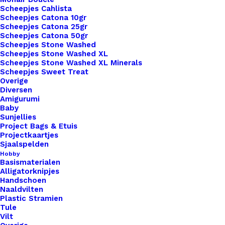
Scheepjes Cahlista
1x
Makke Troch Mem Met Drukknoop
€ 3,50
Scheepjes Catona 10gr
10x3cm
Scheepjes Catona 25gr
Scheepjes Catona 50gr
Scheepjes Stone Washed
Scheepjes Stone Washed XL
Subtotaal
€ 3,50
Scheepjes Stone Washed XL Minerals
Scheepjes Sweet Treat
Overige
Diversen
Makke
Amigurumi
Troch
Baby
Sunjellies
Mem
Project Bags & Etuis
Met
Projectkaartjes
Toevoegen aan winkelwagen
Sjaalspelden
Drukknoop
Hobby
10x3cm
Basismaterialen
Toevoegen aan verlanglijst
Alligatorknipjes
aantal
Handschoen
Naaldvilten
Artikelnummer
56855668_makke_troch_mem_met_d
Plastic Stramien
Tule
Categorie
Leren Labels
,
Big Labels
,
Labels XL 
Vilt