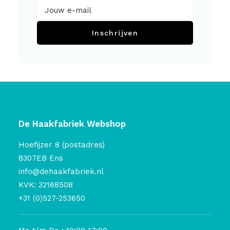
Inschrijven
De Haakfabriek Webshop
Hoefijzer 8 (postadres)
8307EB Ens
info@dehaakfabriek.nl
KVK: 32168508
+31 (0)527-253650