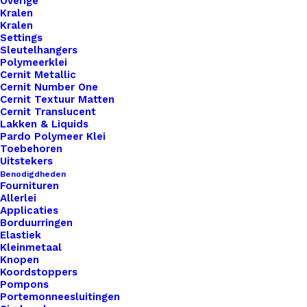
Overige
Kralen
Binnen 1-3 werkdagen verzonden
Kralen
Settings
Veilig betalen
Sleutelhangers
Unieke en kwaliteitsproducten
Polymeerklei
Cernit Metallic
Cernit Number One
Cernit Textuur Matten
Cernit Translucent
Overzicht
Lakken & Liquids
Pardo Polymeer Klei
Toebehoren
Uitstekers
Benodigdheden
Fournituren
Allerlei
Nog meer leuks!
Applicaties
Borduurringen
Elastiek
Kleinmetaal
Knopen
Koordstoppers
Pompons
Portemonneesluitingen