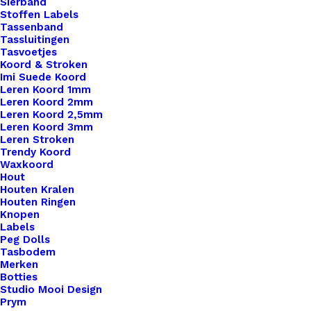
Sierband
Stoffen Labels
Tassenband
Tassluitingen
Tasvoetjes
Koord & Stroken
Imi Suede Koord
Leren Koord 1mm
Leren Koord 2mm
Leren Koord 2,5mm
Leren Koord 3mm
Leren Stroken
Trendy Koord
Waxkoord
Hout
Houten Kralen
Houten Ringen
Knopen
♥Handmade♥ Geel Zilver
Labels
Peg Dolls
Tasbodem
Merken
€
1,10
Botties
Studio Mooi Design
Prym