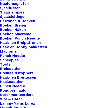
Naaldmagneten
ambachtelijke meesterwerken onderscheidt van
Sjaallussen
de rest. Voor de bewuste haak- en breisters onder
Sjaalriempjes
Sjaalsluitingen
ons bieden we ook een assortiment vegan leren
Patronen & Boeken
labels aan die volledig diervriendelijk zijn.
Boeken Breien
Gemaakt van hoogwaardig synthetisch materiaal,
Boeken Haken
Boeken Macrame
zijn deze labels een milieuvriendelijk alternatief
Boeken Punch Needle
voor traditioneel leer, zonder concessies te doen
Haak- en Breipatronen
Haak en Hobby pakketten
aan stijl of kwaliteit.
Macrame
Punch Needle
11 op voorraad
Scheepjes
Tools
Breinaalden
Made
Breinaaldstoppers
With
Haak- en Breitassen
♥
Haaknaalden
Punch Needle
Cognac
Toevoegen aan winkelwagen
Rondbreinaald
Zilver
Steekmarkeerders
Wol & Garen
aantal
Toevoegen aan verlanglijst
Lammy Yarns Lurex
Mohair Boucle