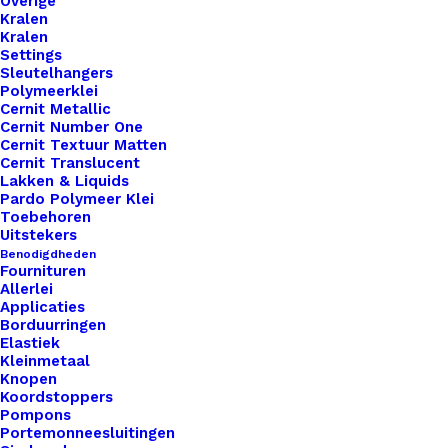
Overige
Kralen
Kralen
Settings
Sleutelhangers
Polymeerklei
Cernit Metallic
Cernit Number One
Cernit Textuur Matten
Cernit Translucent
Lakken & Liquids
Pardo Polymeer Klei
Toebehoren
Uitstekers
Benodigdheden
Fournituren
Allerlei
Applicaties
Borduurringen
Elastiek
Kleinmetaal
Knopen
Koordstoppers
Pompons
Portemonneesluitingen
Little Label Zacht Roze