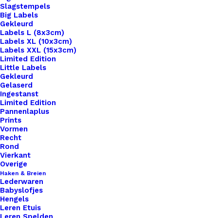
Slagstempels
Big Labels
Gekleurd
Labels L (8x3cm)
Labels XL (10x3cm)
Labels XXL (15x3cm)
Home
Leren Labels
Made With ♥ Cognac Zilver
Limited Edition
Little Labels
Made With ♥ Cognac
Gekleurd
Gelaserd
Ingestanst
Zilver
Limited Edition
Pannenlaplus
Prints
€
1,10
Vormen
Recht
Rond
Wil je je handgemaakte haak- en breiwerken naar
Vierkant
een hoger niveau tillen? Overweeg dan onze
Overige
Haken & Breien
prachtige leren labels, de perfecte finishing touch
Lederwaren
voor al je creaties. Met onze labels voeg je niet
Babyslofjes
Hengels
alleen een professionele uitstraling toe aan je
Leren Etuis
werk, maar ook een persoonlijk tintje dat jouw
Leren Spelden