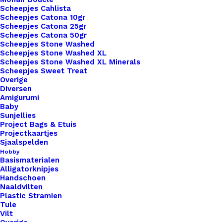
Scheepjes Cahlista
Scheepjes Catona 10gr
Artikelnummer
59164988_made_with__cognac_zilver
Scheepjes Catona 25gr
Leren Labels
,
Standaard Labels
,
Scheepjes Catona 50gr
Categorie
Handmade
Scheepjes Stone Washed
Scheepjes Stone Washed XL
Scheepjes Stone Washed XL Minerals
Scheepjes Sweet Treat
Binnen 1-3 werkdagen verzonden
Overige
Veilig betalen
Diversen
Amigurumi
Unieke en kwaliteitsproducten
Baby
Sunjellies
Project Bags & Etuis
Projectkaartjes
Overzicht
Sjaalspelden
Hobby
Basismaterialen
Alligatorknipjes
Handschoen
Naaldvilten
Plastic Stramien
Tule
Nog meer leuks!
Vilt