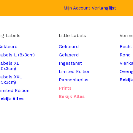
Mijn Account
Verlanglijst
ig Labels
Little Labels
Vorm
Gekleurd
Gekleurd
Recht
abels L (8x3cm)
Gelaserd
Rond
Labels XL
Ingestanst
Vierk
10x3cm)
Limited Edition
Overi
Labels XXL
Pannenlaplus
Bekijk
15x3cm)
Prints
imited Edition
Bekijk Alles
ekijk Alles