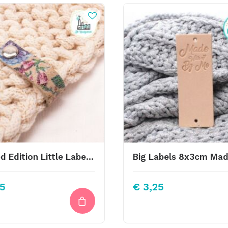
Limited Edition Little Label Met Bloemen Print Met Schroef 10×1,5cm
5
€
3,25