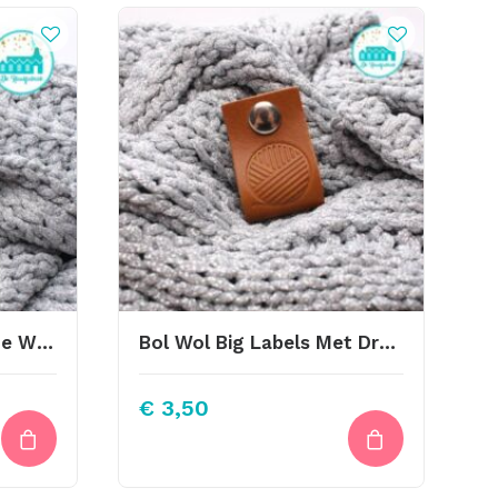
Big Labels 8x3cm Made With Love By Me
Bol Wol Big Labels Met Drukknoop 10x3cm Cognac
€
3,50