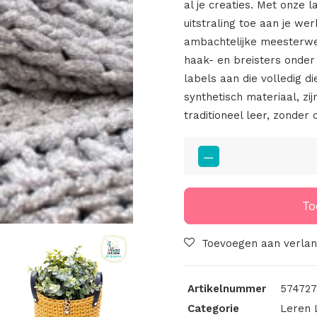
al je creaties. Met onze 
uitstraling toe aan je we
ambachtelijke meesterwe
haak- en breisters onder
labels aan die volledig d
synthetisch materiaal, zij
traditioneel leer, zonder 
Little
Labels
Met
Dierenprint
To
En
Schroef
Toevoegen aan verlang
Zand
Zwart
Artikelnummer
574727
aantal
Categorie
Leren 