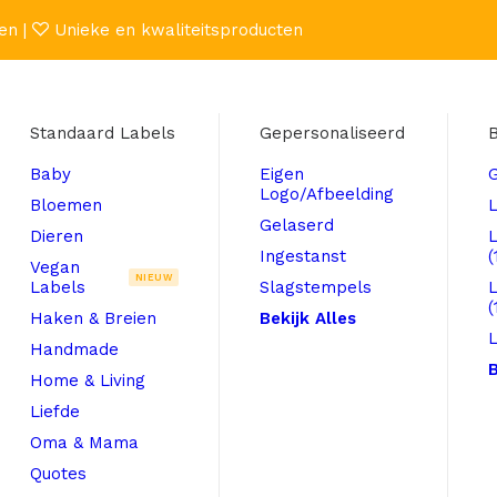
en |
Unieke en kwaliteitsproducten
Standaard Labels
Gepersonaliseerd
B
Baby
Eigen
Logo/Afbeelding
Bloemen
L
Gelaserd
Dieren
Ingestanst
(
Vegan
NIEUW
Labels
Slagstempels
(
Haken & Breien
Bekijk Alles
L
Handmade
B
Home & Living
Liefde
Oma & Mama
Quotes