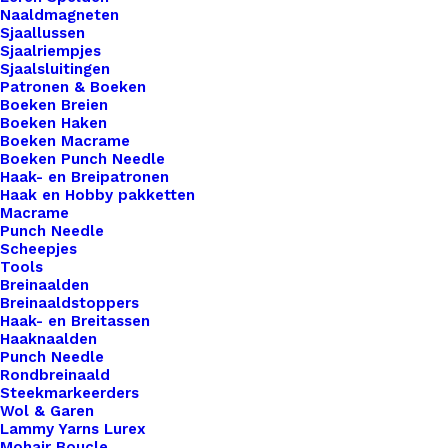
Naaldmagneten
haak- en breiwerken naar een hoger niveau te
Sjaallussen
tillen? Onze leren Little Labels zijn de perfecte
Sjaalriempjes
Sjaalsluitingen
keuze om jouw creaties te voorzien van een
Patronen & Boeken
onderscheidend en professioneel tintje. Wat onze
Boeken Breien
Boeken Haken
Little Labels echt bijzonder maakt, is hun formaat
Boeken Macrame
en opvallende aanwezigheid. Deze smalle labels
Boeken Punch Needle
Haak- en Breipatronen
zijn perfect om je haak- en breiwerk te markeren
Haak en Hobby pakketten
en een statement te maken met je creaties. Of je
Macrame
Punch Needle
nu een deken, trui, tas of ander handgemaakt item
Scheepjes
maakt, onze Little labels zullen gegarandeerd de
Tools
aandacht trekken. Bij De Haakfabriek Webshop
Breinaalden
Breinaaldstoppers
bieden we een verscheidenheid aan
Haak- en Breitassen
bevestigingsopties voor onze leren Little Labels,
Haaknaalden
Punch Needle
waaronder drukknopen, schroefsluitingen,
Rondbreinaald
aannaaien en leren vetersluitingen. Of je nu de
Steekmarkeerders
Wol & Garen
voorkeur geeft aan een snelle en eenvoudige
Lammy Yarns Lurex
bevestiging met drukknopen, een veilige
Mohair Boucle