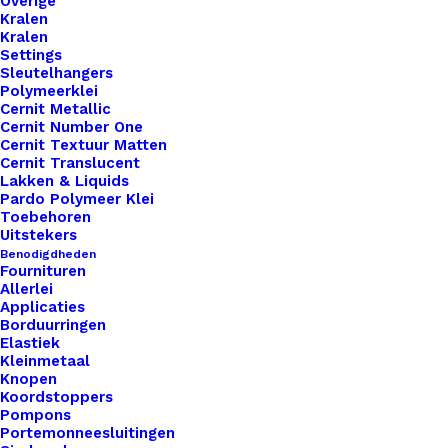
Overige
Kralen
Kralen
Vorm
*
Settings
Sleutelhangers
Polymeerklei
Cernit Metallic
Cernit Number One
Cernit Textuur Matten
Cernit Translucent
Lakken & Liquids
Pardo Polymeer Klei
1x
Little Label My Creation
€ 1,00
Toebehoren
Uitstekers
Benodigdheden
Subtotaal
€ 1,00
Fournituren
Allerlei
Applicaties
Borduurringen
Little
Elastiek
Kleinmetaal
Label
Knopen
My
Koordstoppers
Pompons
Creation
Toevoegen aan winkelwagen
Portemonneesluitingen
aantal