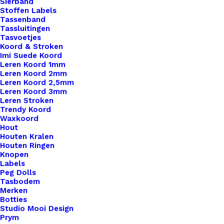
Sierband
Stoffen Labels
Toevoegen aan verlanglijst
Tassenband
Tassluitingen
Tasvoetjes
Koord & Stroken
Artikelnummer
51226245_little_label_my_creation
Imi Suede Koord
Leren Labels
,
Little Labels
,
Leren Koord 1mm
Categorie
Ingestanst
Leren Koord 2mm
Leren Koord 2,5mm
Leren Koord 3mm
Leren Stroken
Binnen 1-3 werkdagen verzonden
Trendy Koord
Veilig betalen
Waxkoord
Hout
Unieke en kwaliteitsproducten
Houten Kralen
Houten Ringen
Knopen
Labels
Overzicht
Peg Dolls
Tasbodem
Merken
Botties
Studio Mooi Design
Prym