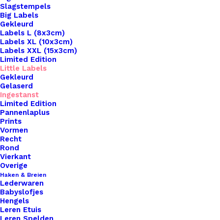
Slagstempels
Big Labels
Gekleurd
Labels L (8x3cm)
Labels XL (10x3cm)
Labels XXL (15x3cm)
Limited Edition
Little Labels
Gekleurd
Gelaserd
Ingestanst
Limited Edition
Pannenlaplus
Prints
Home
Leren Labels
Little Label My Creation
Vormen
Recht
Little Label My
Rond
Vierkant
Creation
Overige
Haken & Breien
Lederwaren
€
1,00
Babyslofjes
Hengels
Leren Etuis
Leren Spelden
Op zoek naar een manier om je handgemaakte