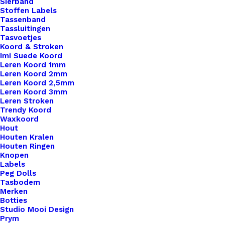
Sierband
Leukerd
Stoffen Labels
aantal
Tassenband
Artikelnummer
57704446_little_label_met_diverse_s
Tassluitingen
Tasvoetjes
Categorie
Leren Labels
,
Little Labels
,
Ingestan
Koord & Stroken
Imi Suede Koord
Leren Koord 1mm
Binnen 1-3 werkdagen verzonden
Leren Koord 2mm
Leren Koord 2,5mm
Veilig betalen
Leren Koord 3mm
Unieke en kwaliteitsproducten
Leren Stroken
Trendy Koord
Waxkoord
Hout
Overzicht
Houten Kralen
Houten Ringen
Knopen
Labels
Peg Dolls
Tasbodem
Merken
Botties
Nog meer leuks!
Studio Mooi Design
Prym