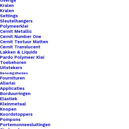
Overige
Kralen
Kralen
Settings
Sleutelhangers
Polymeerklei
Cernit Metallic
Cernit Number One
1x
Little Label Met Diverse Sluitingen Hey
€ 1,00
Cernit Textuur Matten
Leukerd
Cernit Translucent
Lakken & Liquids
Pardo Polymeer Klei
Toebehoren
Subtotaal
€ 1,00
Uitstekers
Benodigdheden
Fournituren
Allerlei
Little
Applicaties
Label
Borduurringen
Elastiek
Met
Kleinmetaal
Diverse
Knopen
Toevoegen aan winkelwagen
Koordstoppers
Sluitingen
Pompons
Hey
Portemonneesluitingen
Toevoegen aan verlanglijst