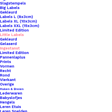
Slagstempels
Big Labels
Gekleurd
Labels L (8x3cm)
Labels XL (10x3cm)
Labels XXL (15x3cm)
Home
Leren Labels
Limited Edition
Little Label Met Diverse Sluitingen Hey Leukerd
Little Labels
Gekleurd
Gelaserd
Little Label Met
Ingestanst
Limited Edition
Diverse Sluitingen
Pannenlaplus
Prints
Hey Leukerd
Vormen
Recht
Rond
Vierkant
€
1,00
Overige
Haken & Breien
Lederwaren
Op zoek naar een manier om je handgemaakte
Babyslofjes
haak- en breiwerken naar een hoger niveau te
Hengels
Leren Etuis
tillen? Onze leren Little Labels zijn de perfecte
Leren Spelden