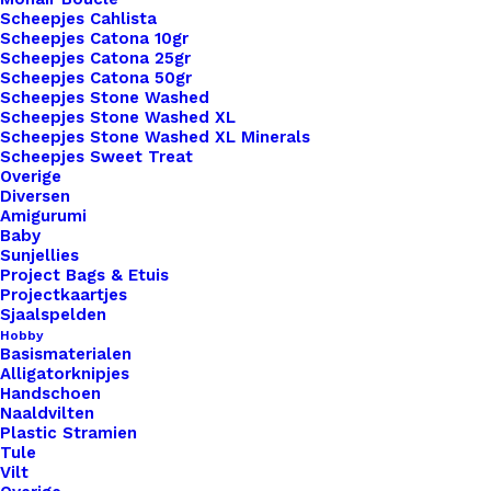
Scheepjes Cahlista
Little labels zijn gemaakt van hoogwaardig leer,
Scheepjes Catona 10gr
wat zorgt voor duurzaamheid en een luxe
Scheepjes Catona 25gr
Scheepjes Catona 50gr
uitstraling. Bovendien bieden we een breed scala
Scheepjes Stone Washed
aan lettertypen, kleuren en personalisatieopties,
Scheepjes Stone Washed XL
Scheepjes Stone Washed XL Minerals
zodat je jouw labels kunt aanpassen aan jouw
Scheepjes Sweet Treat
unieke stijl en merk. Ontdek vandaag nog de
Overige
Diversen
mogelijkheden van onze leren Little Labels en
Amigurumi
geef je haak- en breiwerk de finishing touch die
Baby
Sunjellies
het verdient. Bestel nu en maak indruk met je
Project Bags & Etuis
creatieve meesterwerken!
Projectkaartjes
Sjaalspelden
Hobby
Kleur
*
Basismaterialen
Alligatorknipjes
Handschoen
Naaldvilten
Plastic Stramien
Tule
Vorm
*
Vilt