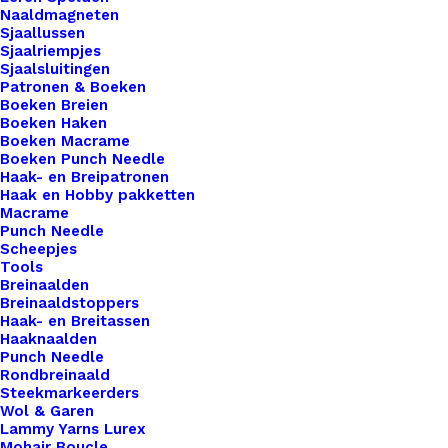
keuze om jouw creaties te voorzien van een
Naaldmagneten
onderscheidend en professioneel tintje. Wat onze
Sjaallussen
Sjaalriempjes
Little Labels echt bijzonder maakt, is hun formaat
Sjaalsluitingen
en opvallende aanwezigheid. Deze smalle labels
Patronen & Boeken
Boeken Breien
zijn perfect om je haak- en breiwerk te markeren
Boeken Haken
en een statement te maken met je creaties. Of je
Boeken Macrame
Boeken Punch Needle
nu een deken, trui, tas of ander handgemaakt item
Haak- en Breipatronen
maakt, onze Little labels zullen gegarandeerd de
Haak en Hobby pakketten
Macrame
aandacht trekken. Bij De Haakfabriek Webshop
Punch Needle
bieden we een verscheidenheid aan
Scheepjes
bevestigingsopties voor onze leren Little Labels,
Tools
Breinaalden
waaronder drukknopen, schroefsluitingen,
Breinaaldstoppers
aannaaien en leren vetersluitingen. Of je nu de
Haak- en Breitassen
Haaknaalden
voorkeur geeft aan een snelle en eenvoudige
Punch Needle
bevestiging met drukknopen, een veilige
Rondbreinaald
Steekmarkeerders
bevestiging met schroeven, of een meer
Wol & Garen
traditionele look met aannaaien of vetersluiting,
Lammy Yarns Lurex
Mohair Boucle
wij hebben de perfecte optie voor jou. Onze leren