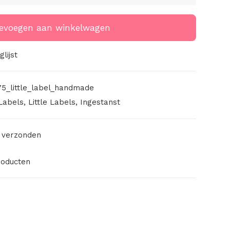
evoegen aan winkelwagen
lijst
75_little_label_handmade
Labels
,
Little Labels
,
Ingestanst
 verzonden
roducten