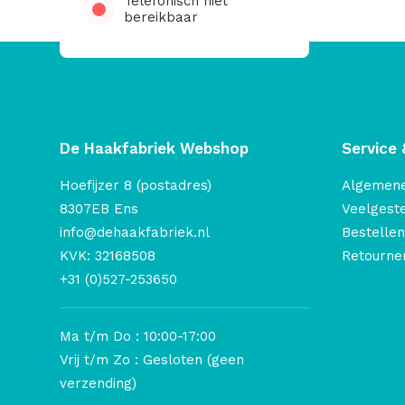
Telefonisch niet
bereikbaar
De Haakfabriek Webshop
Service 
Hoefijzer 8 (postadres)
Algemen
8307EB Ens
Veelgest
info@dehaakfabriek.nl
Bestellen
KVK: 32168508
Retourner
+31 (0)527-253650
Ma t/m Do : 10:00-17:00
Vrij t/m Zo : Gesloten (geen
verzending)