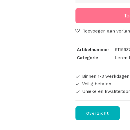
Handmade
aantal
To
Toevoegen aan verlang
Artikelnummer
511593
Categorie
Leren 
Binnen 1-3 werkdagen
Veilig betalen
Unieke en kwaliteitsp
Overzicht