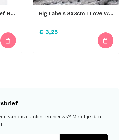
Little Label Met Schroef Handmade Jolie
Big Labels 8x3cm I Love Wool Overdwars
€
3,25
sbrief
jven van onze acties en nieuws? Meldt je dan
f.