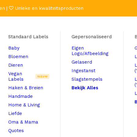
en |
Unieke en kwaliteitsproducten
Standaard Labels
Gepersonaliseerd
B
Baby
Eigen
Logo/Afbeelding
Bloemen
L
Gelaserd
Dieren
Ingestanst
(
Vegan
NIEUW
Labels
Slagstempels
(
Haken & Breien
Bekijk Alles
L
Handmade
B
Home & Living
Liefde
Oma & Mama
Quotes