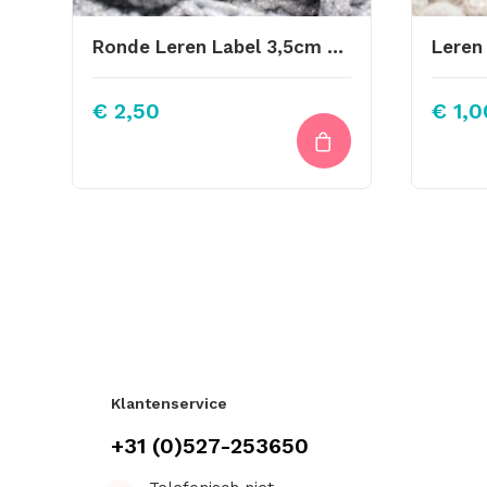
Ronde Leren Label 3,5cm Tekst Baby Girl Vette Letter
Leren
€
2,50
€
1,0
Klantenservice
+31 (0)527-253650