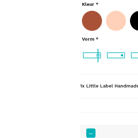
Kleur
*
Vorm
*
1x
Little Label Handmad
Little
Label