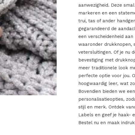
aanwezigheid. Deze small
markeren en een statemen
trui, tas of ander handge
gegarandeerd de aandach
een verscheidenheid aan b
waaronder drukknopen, sc
vetersluitingen. Of je nu
bevestiging met drukknop
meer traditionele look me
perfecte optie voor jou. 
hoogwaardig leer, wat zo
Bovendien bieden we een 
personalisatieopties, zo
stijl en merk. Ontdek va
Labels en geef je haak- e
Bestel nu en maak indruk