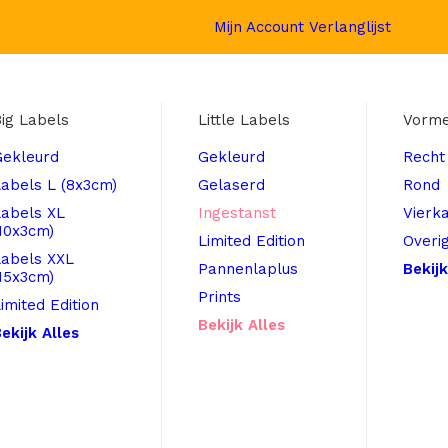
Mijn Account
Verlanglijst
ig Labels
Little Labels
Vorm
Gekleurd
Gekleurd
Recht
abels L (8x3cm)
Gelaserd
Rond
Labels XL
Ingestanst
Vierk
10x3cm)
Limited Edition
Overi
Labels XXL
Pannenlaplus
Bekijk
15x3cm)
Prints
imited Edition
Bekijk Alles
ekijk Alles