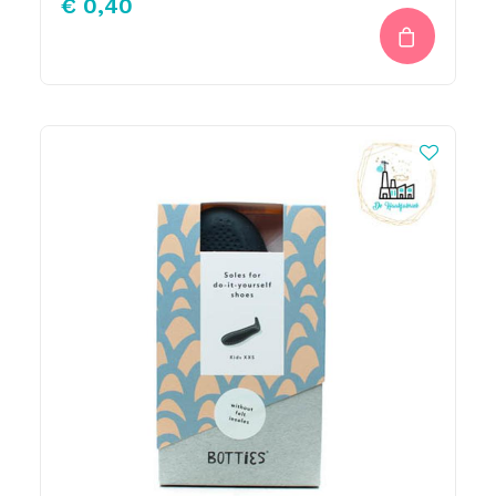
€
0,40