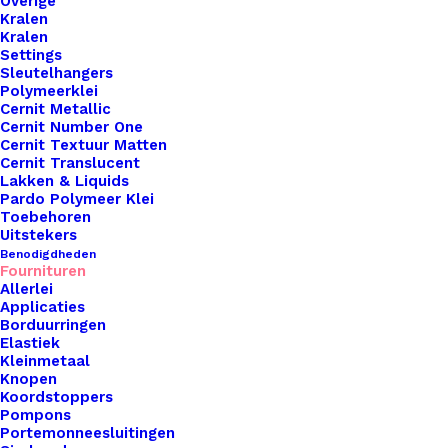
Overige
Kralen
Kralen
Settings
Sleutelhangers
Polymeerklei
Cernit Metallic
Cernit Number One
Cernit Textuur Matten
Pompon Stof 30mm Turquoise
Cernit Translucent
Lakken & Liquids
Pardo Polymeer Klei
€
0,35
Toebehoren
Uitstekers
Benodigdheden
Fournituren
Allerlei
Applicaties
Borduurringen
Elastiek
Kleinmetaal
Knopen
Koordstoppers
Pompons
Portemonneesluitingen