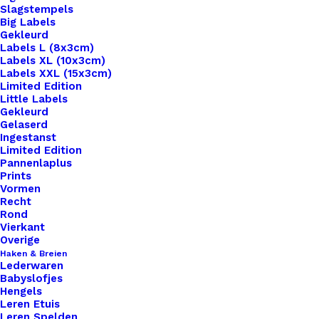
Slagstempels
Big Labels
Gekleurd
Labels L (8x3cm)
Labels XL (10x3cm)
Labels XXL (15x3cm)
Home
Benodigdheden
Limited Edition
Lint Met Tekst “Family” Black- Grey 10mm
Little Labels
Gekleurd
Gelaserd
Lint Met Tekst
Ingestanst
Limited Edition
“Family” Black- Grey
Pannenlaplus
Prints
10mm
Vormen
Recht
Rond
Vierkant
€
1,50
Overige
Haken & Breien
Lederwaren
per meter
Babyslofjes
Hengels
18 op voorraad
Leren Etuis
Leren Spelden