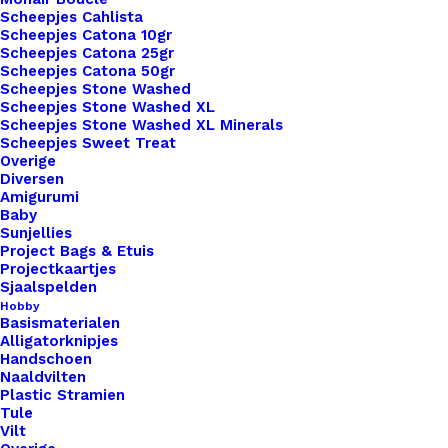
Scheepjes Cahlista
Scheepjes Catona 10gr
Scheepjes Catona 25gr
Scheepjes Catona 50gr
Scheepjes Stone Washed
Scheepjes Stone Washed XL
Scheepjes Stone Washed XL Minerals
Nog meer leuks!
Scheepjes Sweet Treat
Overige
Diversen
Amigurumi
Baby
Sunjellies
Project Bags & Etuis
Projectkaartjes
Sjaalspelden
Hobby
Basismaterialen
Alligatorknipjes
Handschoen
Naaldvilten
Plastic Stramien
Tule
Vilt