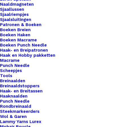
Lint
Naaldmagneten
Sjaallussen
Met
Sjaalriempjes
Tekst
Sjaalsluitingen
Patronen & Boeken
"Family"
Toevoegen aan winkelwagen
Boeken Breien
Black-
Boeken Haken
Boeken Macrame
Grey
Toevoegen aan verlanglijst
Boeken Punch Needle
10mm
Haak- en Breipatronen
Haak en Hobby pakketten
aantal
Macrame
Artikelnummer
76549748_lint_met_tekst_family_bl
Punch Needle
Categorie
Benodigdheden
,
Fournituren
,
Stoffen 
Scheepjes
Tools
Breinaalden
Breinaaldstoppers
Binnen 1-3 werkdagen verzonden
Haak- en Breitassen
Veilig betalen
Haaknaalden
Punch Needle
Unieke en kwaliteitsproducten
Rondbreinaald
Steekmarkeerders
Wol & Garen
Lammy Yarns Lurex
Overzicht
Mohair Boucle