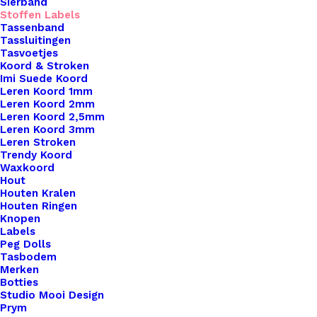
Sierband
Stoffen Labels
Tassenband
Tassluitingen
Tasvoetjes
Koord & Stroken
Imi Suede Koord
Leren Koord 1mm
Leren Koord 2mm
Leren Koord 2,5mm
Leren Koord 3mm
Leren Stroken
Trendy Koord
Waxkoord
Hout
Koord Elastiek Groen 1 Meter 1,5mm Breed
Houten Kralen
Houten Ringen
Knopen
Labels
€
0,80
Peg Dolls
Tasbodem
Merken
Botties
Studio Mooi Design
Prym