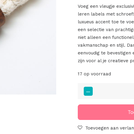
Voeg een vleugje exclusivi
leren labels met schroef
luxueus accent toe te v
een selectie van prachti
niet alleen een function
vakmanschap en stijl. Dan
eenvoudig te bevestigen e
zijn voor al je creatieve p
17 op voorraad
Limited
Edition
Big
Label
To
Cognac
Robust
Toevoegen aan verlang
Met