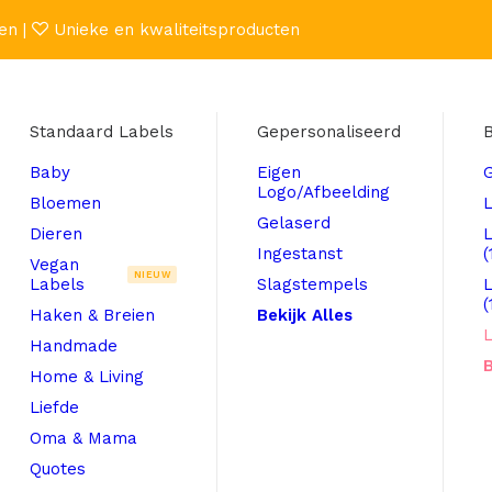
en |
Unieke en kwaliteitsproducten
Standaard Labels
Gepersonaliseerd
B
Baby
Eigen
Logo/Afbeelding
Bloemen
L
Gelaserd
Dieren
Ingestanst
(
Vegan
NIEUW
Labels
Slagstempels
(
Haken & Breien
Bekijk Alles
L
Handmade
B
Home & Living
Liefde
Oma & Mama
Quotes