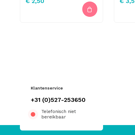
€
2,50
€
3,5
Klantenservice
+31 (0)527-253650
Telefonisch niet
bereikbaar