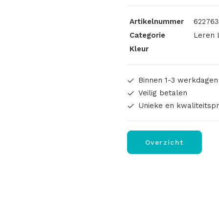
Schroef
Artikelnummer
622763
10x3cm
Categorie
Leren 
aantal
Kleur
Binnen 1-3 werkdagen
Veilig betalen
Unieke en kwaliteitsp
Overzicht