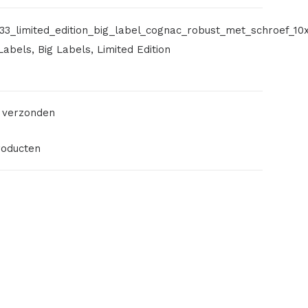
33_limited_edition_big_label_cognac_robust_met_schroef_1
Labels
,
Big Labels
,
Limited Edition
 verzonden
roducten