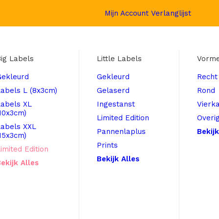
Mijn Account
Verlanglijst
ig Labels
Little Labels
Vorm
Gekleurd
Gekleurd
Recht
abels L (8x3cm)
Gelaserd
Rond
Labels XL
Ingestanst
Vierk
10x3cm)
Limited Edition
Overi
Labels XXL
Pannenlaplus
Bekijk
15x3cm)
Prints
imited Edition
Bekijk Alles
ekijk Alles