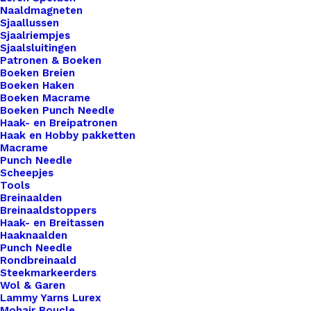
Naaldmagneten
Tashengsel wordt compleet geleverd inclusief D-
Sjaallussen
ringen en schroefjes zoals de foto. .
Sjaalriempjes
Sjaalsluitingen
Patronen & Boeken
2 op voorraad
Boeken Breien
Boeken Haken
Leren
Boeken Macrame
Boeken Punch Needle
Tas
Haak- en Breipatronen
Hengsel
Haak en Hobby pakketten
Macrame
Lengte
Toevoegen aan winkelwagen
Punch Needle
40cm
Scheepjes
Olijf
Tools
Toevoegen aan verlanglijst
Breinaalden
aantal
Breinaaldstoppers
Haak- en Breitassen
Artikelnummer
65941691_leren_tas_hengsel_lengte_
Haaknaalden
Punch Needle
Categorie
Haken & Breien
,
Lederwaren
,
Hengel
Rondbreinaald
Steekmarkeerders
Wol & Garen
Lammy Yarns Lurex
Binnen 1-3 werkdagen verzonden
Mohair Boucle