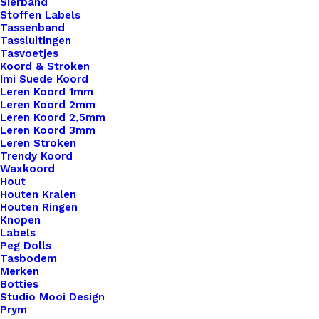
Sierband
Stoffen Labels
Tassenband
Tassluitingen
Tasvoetjes
Koord & Stroken
Imi Suede Koord
Leren Koord 1mm
Leren Koord 2mm
Leren Koord 2,5mm
Leren Koord 3mm
Leren Stroken
Trendy Koord
Waxkoord
Hout
Houten Kralen
Houten Ringen
Knopen
Labels
Peg Dolls
Tasbodem
Merken
Sjaal Riempje Donker Blauw 23cm
Botties
Studio Mooi Design
Prym