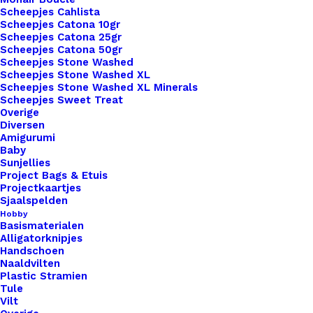
Veilig betalen
Scheepjes Cahlista
Unieke en kwaliteitsproducten
Scheepjes Catona 10gr
Scheepjes Catona 25gr
Scheepjes Catona 50gr
Scheepjes Stone Washed
Scheepjes Stone Washed XL
Overzicht
Scheepjes Stone Washed XL Minerals
Scheepjes Sweet Treat
Overige
Diversen
Amigurumi
Baby
Sunjellies
Nog meer leuks!
Project Bags & Etuis
Projectkaartjes
Sjaalspelden
Hobby
Basismaterialen
Alligatorknipjes
Handschoen
Naaldvilten
Plastic Stramien
Tule
Vilt