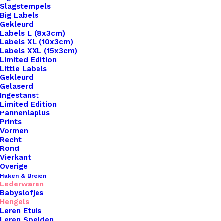
Slagstempels
Big Labels
Gekleurd
Labels L (8x3cm)
Labels XL (10x3cm)
Labels XXL (15x3cm)
Limited Edition
Little Labels
Gekleurd
Gelaserd
Ingestanst
Limited Edition
Pannenlaplus
Prints
Home
Haken & Breien
Vormen
Leren Tas Hengsel Lengte 40cm Olijf
Recht
Rond
Leren Tas Hengsel
Vierkant
Overige
Lengte 40cm Olijf
Haken & Breien
Lederwaren
Babyslofjes
Hengels
€
11,95
Leren Etuis
Leren Spelden