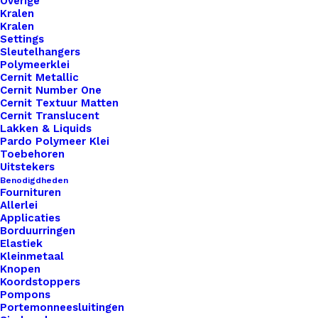
Overige
Kralen
Kralen
Settings
Sleutelhangers
Polymeerklei
Cernit Metallic
Cernit Number One
Cernit Textuur Matten
Cernit Translucent
Lakken & Liquids
Pardo Polymeer Klei
Toebehoren
Uitstekers
Benodigdheden
Fournituren
Scheepjes Catona Cyan 397
Allerlei
Applicaties
Borduurringen
€
2,45
Elastiek
Kleinmetaal
Knopen
Koordstoppers
Pompons
Portemonneesluitingen