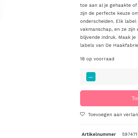
toe aan al je gehaakte o
zijn de perfecte keuze om
onderscheiden. Elk label 
vakmanschap, en ze zijn 
blijvende indruk. Maak j
labels van De Haakfabrie
18 op voorraad
Leren
Strikje
Bruin
aantal
To
Toevoegen aan verlang
Artikelnummer
597471