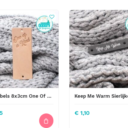
Big Labels 8x3cm One Of A Kind
5
€
1,10