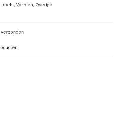
Labels
,
Vormen
,
Overige
 verzonden
roducten