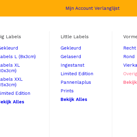
Mijn Account
Verlanglijst
ig Labels
Little Labels
Vorm
Gekleurd
Gekleurd
Recht
abels L (8x3cm)
Gelaserd
Rond
Labels XL
Ingestanst
Vierk
10x3cm)
Limited Edition
Overi
Labels XXL
Pannenlaplus
Bekijk
15x3cm)
Prints
imited Edition
Bekijk Alles
ekijk Alles