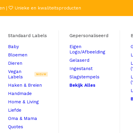
en |
Unieke en kwaliteitsproducten
Standaard Labels
Gepersonaliseerd
B
Baby
Eigen
Logo/Afbeelding
Bloemen
L
Gelaserd
Dieren
Ingestanst
(
Vegan
NIEUW
Labels
Slagstempels
(
Haken & Breien
Bekijk Alles
L
Handmade
B
Home & Living
Liefde
Oma & Mama
Quotes