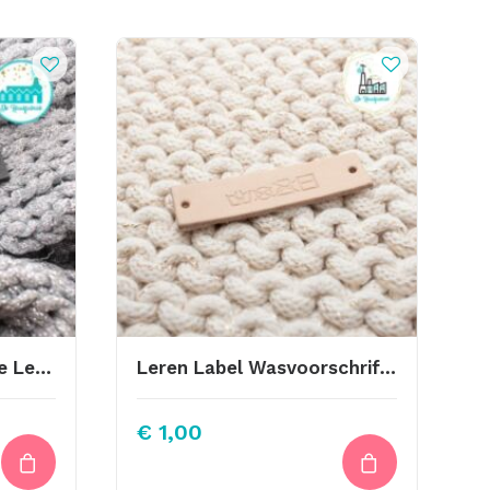
Keep Me Warm Sierlijke Letter Antraciet 1cm Zilver Letters
Leren Label Wasvoorschriften
€
1,00