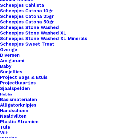
Scheepjes Cahlista
Toevoegen aan verlanglijst
Scheepjes Catona 10gr
Scheepjes Catona 25gr
Scheepjes Catona 50gr
Scheepjes Stone Washed
Artikelnummer
59747066_leren_strikje_antraciet
Scheepjes Stone Washed XL
Categorie
Leren Labels
,
Vormen
,
Overige
Scheepjes Stone Washed XL Minerals
Scheepjes Sweet Treat
Overige
Diversen
Binnen 1-3 werkdagen verzonden
Amigurumi
Veilig betalen
Baby
Sunjellies
Unieke en kwaliteitsproducten
Project Bags & Etuis
Projectkaartjes
Sjaalspelden
Hobby
Overzicht
Basismaterialen
Alligatorknipjes
Handschoen
Naaldvilten
Plastic Stramien
Tule
Vilt