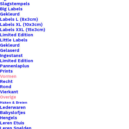
Slagstempels
Big Labels
Gekleurd
Labels L (8x3cm)
Labels XL (10x3cm)
Labels XXL (15x3cm)
Home
Leren Labels
Leren Strikje Antraciet
Limited Edition
Little Labels
Leren Strikje
Gekleurd
Gelaserd
Ingestanst
Antraciet
Limited Edition
Pannenlaplus
Prints
€
2,25
Vormen
Recht
Rond
Breng een vleugje persoonlijkheid en
Vierkant
vakmanschap aan je handgemaakte creaties met
Overige
Haken & Breien
onze prachtige leren labels van De Haakfabriek!
Lederwaren
Beschikbaar in een verscheidenheid aan vormen,
Babyslofjes
Hengels
waaronder rond, vierkant, sterren, hartjes en
Leren Etuis
meer, voegen onze labels een unieke en
Leren Spelden