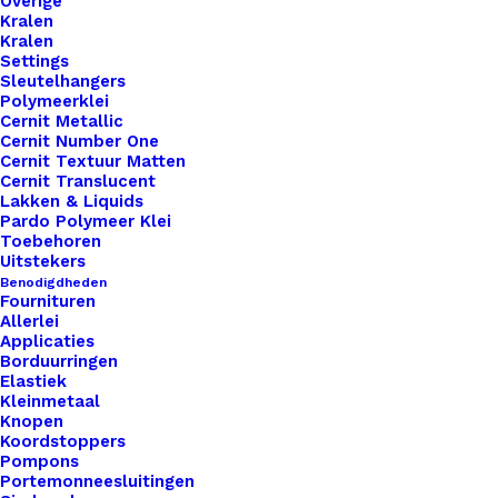
Overige
Nog meer leuks!
Kralen
Kralen
Settings
Sleutelhangers
Polymeerklei
Cernit Metallic
Cernit Number One
Cernit Textuur Matten
Cernit Translucent
Lakken & Liquids
Pardo Polymeer Klei
Toebehoren
Uitstekers
Benodigdheden
Fournituren
Allerlei
Applicaties
Borduurringen
Elastiek
Kleinmetaal
Knopen
Koordstoppers
Pompons
Portemonneesluitingen