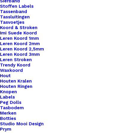
Sierband
Stoffen Labels
Leren Label Made With ♥ (2015)
Tassenband
Tassluitingen
Tasvoetjes
€
1,00
Koord & Stroken
Imi Suede Koord
Leren Koord 1mm
Leren Koord 2mm
Leren Koord 2,5mm
Leren Koord 3mm
Leren Stroken
Trendy Koord
Waxkoord
Hout
Houten Kralen
Houten Ringen
Knopen
Labels
Peg Dolls
Tasbodem
Merken
Botties
Studio Mooi Design
Prym