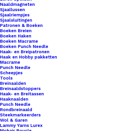
Naaldmagneten
professionele afwerking toe aan al je gehaakte of
Sjaallussen
gebreide creaties. Onze hoogwaardige leren
Sjaalriempjes
Sjaalsluitingen
labels zijn de perfecte keuze om je creativiteit te
Patronen & Boeken
benadrukken en je werk te onderscheiden. Elk
Boeken Breien
label is zorgvuldig vervaardigd met oog voor detail
Boeken Haken
Boeken Macrame
en vakmanschap, en ze zijn eenvoudig te
Boeken Punch Needle
bevestigen aan je projecten voor een blijvende
Haak- en Breipatronen
Haak en Hobby pakketten
indruk. Maak je handgemaakte items nog specialer
Macrame
met onze leren labels van De Haakfabriek. Strikje
Punch Needle
Scheepjes
4cm breed
Tools
Breinaalden
20 op voorraad
Breinaaldstoppers
Haak- en Breitassen
Leren
Haaknaalden
Punch Needle
Strikje
Rondbreinaald
Antraciet
Steekmarkeerders
Wol & Garen
aantal
Toevoegen aan winkelwagen
Lammy Yarns Lurex
Mohair Boucle