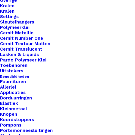
Overige
Kralen
Kralen
Settings
Sleutelhangers
Polymeerklei
Cernit Metallic
Nog meer leuks!
Cernit Number One
Cernit Textuur Matten
Cernit Translucent
Lakken & Liquids
Pardo Polymeer Klei
Toebehoren
Uitstekers
Benodigdheden
Fournituren
Allerlei
Applicaties
Borduurringen
Elastiek
Kleinmetaal
Knopen
Koordstoppers
Pompons
Portemonneesluitingen