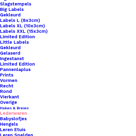
Slagstempels
Big Labels
Gekleurd
Labels L (8x3cm)
Labels XL (10x3cm)
Labels XXL (15x3cm)
Home
Haken & Breien
Limited Edition
Leren Sjaal Lus Met Drukknoop 21cm Oranje
Little Labels
Gekleurd
Gelaserd
Leren Sjaal Lus Met
Ingestanst
Limited Edition
Drukknoop 21cm
Pannenlaplus
Prints
Oranje
Vormen
Recht
Rond
Vierkant
€
6,95
Overige
Haken & Breien
Lederwaren
Ontdek de perfecte combinatie van stijl en
Babyslofjes
functionaliteit met onze leren sjaal sluitingen,
Hengels
Leren Etuis
voorzien van diverse sluitingsmogelijkheden! Of je
Leren Spelden