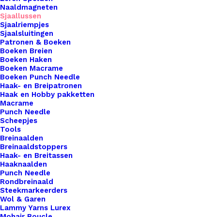
nu op zoek bent naar een klassieke gesp, een
Naaldmagneten
eigentijdse drukknoopsluiting of een handige
Sjaallussen
Sjaalriempjes
schroefsluiting, wij bieden een breed scala aan
Sjaalsluitingen
opties om aan jouw smaak en behoeften te
Patronen & Boeken
Boeken Breien
voldoen. Onze hoogwaardige leren sluitingen
Boeken Haken
voegen niet alleen een vleugje luxe toe aan je
Boeken Macrame
Boeken Punch Needle
favoriete sjaals, maar zorgen ook voor een stevige
Haak- en Breipatronen
en veilige bevestiging, zodat je sjaal de hele dag
Haak en Hobby pakketten
Macrame
op zijn plaats blijft. Elk stuk is zorgvuldig
Punch Needle
vervaardigd met oog voor detail en vakmanschap,
Scheepjes
waardoor het een tijdloze toevoeging is aan je
Tools
Breinaalden
accessoire collectie. Upgrade je sjaals met onze
Breinaaldstoppers
leren sluitingen en ervaar het gemak en de
Haak- en Breitassen
Haaknaalden
elegantie die ze bieden.
Punch Needle
Rondbreinaald
7 op voorraad
Steekmarkeerders
Wol & Garen
Lammy Yarns Lurex
Leren
Mohair Boucle