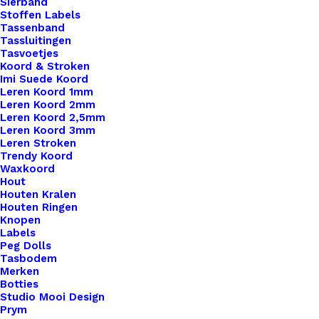
Sierband
Stoffen Labels
Tassenband
Tassluitingen
Tasvoetjes
Koord & Stroken
Imi Suede Koord
Leren Koord 1mm
Leren Koord 2mm
Haaknaalden Oprol Etui
Leren Koord 2,5mm
Leren Koord 3mm
Leren Stroken
€
29,95
Trendy Koord
Waxkoord
Hout
Houten Kralen
Houten Ringen
Knopen
Labels
Peg Dolls
Tasbodem
Merken
Botties
Studio Mooi Design
Prym