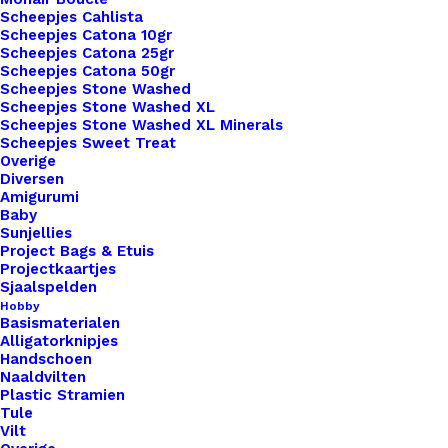
Sjaal
Scheepjes Cahlista
Lus
Scheepjes Catona 10gr
Scheepjes Catona 25gr
Met
Toevoegen aan winkelwagen
Scheepjes Catona 50gr
Drukknoop
Scheepjes Stone Washed
Scheepjes Stone Washed XL
21cm
Toevoegen aan verlanglijst
Scheepjes Stone Washed XL Minerals
Oranje
Scheepjes Sweet Treat
Overige
aantal
Diversen
Artikelnummer
47909633_leren_sjaal_lus_met_druk
Amigurumi
Categorie
Haken & Breien
,
Lederwaren
,
Sjaallu
Baby
Sunjellies
Kleur
Project Bags & Etuis
Projectkaartjes
Sjaalspelden
Binnen 1-3 werkdagen verzonden
Hobby
Basismaterialen
Veilig betalen
Alligatorknipjes
Unieke en kwaliteitsproducten
Handschoen
Naaldvilten
Plastic Stramien
Tule
Vilt
Overzicht