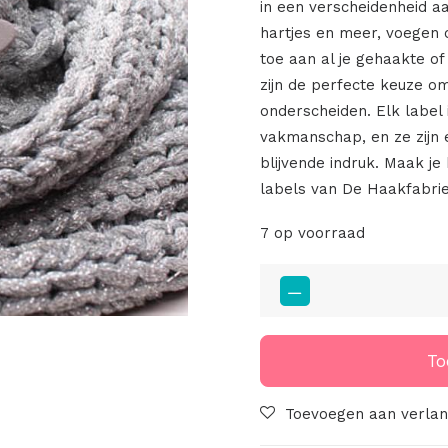
in een verscheidenheid a
hartjes en meer, voegen 
toe aan al je gehaakte o
zijn de perfecte keuze om
onderscheiden. Elk label 
vakmanschap, en ze zijn 
blijvende indruk. Maak j
labels van De Haakfabrie
7 op voorraad
Leren
Labels
Ster
5cm
To
Licht
Grijs
Toevoegen aan verlang
aantal