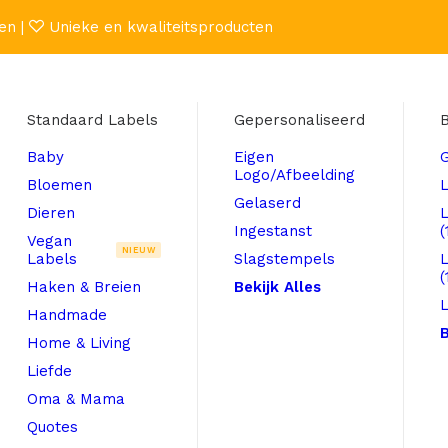
en |
Unieke en kwaliteitsproducten
Standaard Labels
Gepersonaliseerd
B
Baby
Eigen
Logo/Afbeelding
Bloemen
L
Gelaserd
Dieren
Ingestanst
(
Vegan
NIEUW
Labels
Slagstempels
(
Haken & Breien
Bekijk Alles
L
Handmade
B
Home & Living
Liefde
Oma & Mama
Quotes