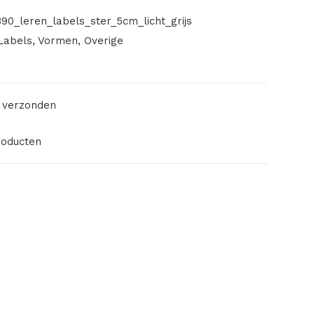
90_leren_labels_ster_5cm_licht_grijs
Labels
,
Vormen
,
Overige
 verzonden
roducten