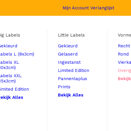
Mijn Account
Verlanglijst
ig Labels
Little Labels
Vorm
Gekleurd
Gekleurd
Recht
abels L (8x3cm)
Gelaserd
Rond
Labels XL
Ingestanst
Vierk
10x3cm)
Limited Edition
Overi
Labels XXL
Pannenlaplus
Bekijk
15x3cm)
Prints
imited Edition
Bekijk Alles
ekijk Alles