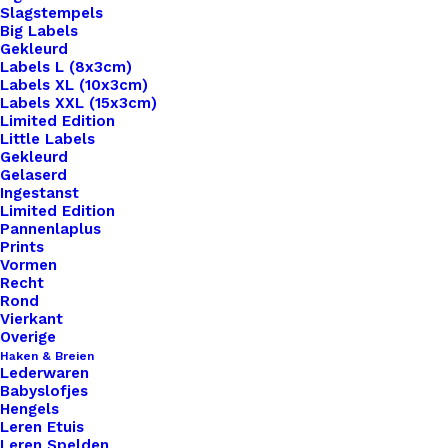
Slagstempels
Big Labels
Gekleurd
Labels L (8x3cm)
Labels XL (10x3cm)
Labels XXL (15x3cm)
Home
Leren Labels
Leren Label Made By Opa
Limited Edition
Little Labels
Leren Label Made By
Gekleurd
Gelaserd
Ingestanst
Opa
Limited Edition
Pannenlaplus
Prints
€
1,00
Vormen
Recht
Rond
Wil je je handgemaakte haak- en breiwerken naar
Vierkant
een hoger niveau tillen? Overweeg dan onze
Overige
Haken & Breien
prachtige leren labels, de perfecte finishing touch
Lederwaren
voor al je creaties. Met onze labels voeg je niet
Babyslofjes
Hengels
alleen een professionele uitstraling toe aan je
Leren Etuis
werk, maar ook een persoonlijk tintje dat jouw
Leren Spelden