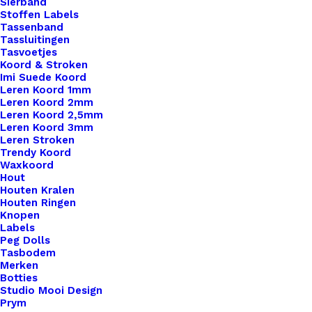
Sierband
Stoffen Labels
Tassenband
Nog meer leuks!
Tassluitingen
Tasvoetjes
Koord & Stroken
Imi Suede Koord
Leren Koord 1mm
Leren Koord 2mm
Leren Koord 2,5mm
Leren Koord 3mm
Leren Stroken
Trendy Koord
Waxkoord
Hout
Houten Kralen
Houten Ringen
Knopen
Labels
Peg Dolls
Tasbodem
Merken
Botties
Studio Mooi Design
Prym