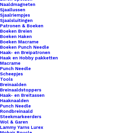
Naaldmagneten
ambachtelijke meesterwerken onderscheidt van
Sjaallussen
de rest. Voor de bewuste haak- en breisters onder
Sjaalriempjes
Sjaalsluitingen
ons bieden we ook een assortiment vegan leren
Patronen & Boeken
labels aan die volledig diervriendelijk zijn.
Boeken Breien
Gemaakt van hoogwaardig synthetisch materiaal,
Boeken Haken
Boeken Macrame
zijn deze labels een milieuvriendelijk alternatief
Boeken Punch Needle
voor traditioneel leer, zonder concessies te doen
Haak- en Breipatronen
Haak en Hobby pakketten
aan stijl of kwaliteit.
Macrame
Punch Needle
Scheepjes
Kleur
*
Tools
Breinaalden
Breinaaldstoppers
Haak- en Breitassen
Haaknaalden
Punch Needle
Vorm
*
Rondbreinaald
Steekmarkeerders
Wol & Garen
Lammy Yarns Lurex
Mohair Boucle