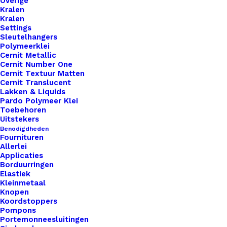
Toevoegen aan winkelwagen
Overige
Kralen
Opa
Kralen
aantal
Toevoegen aan verlanglijst
Settings
Sleutelhangers
Polymeerklei
Cernit Metallic
Artikelnummer
60122558_leren_label_made_by_opa
Cernit Number One
Cernit Textuur Matten
Leren Labels
,
Standaard Labels
,
Categorie
Cernit Translucent
Handmade
Lakken & Liquids
Pardo Polymeer Klei
Toebehoren
Binnen 1-3 werkdagen verzonden
Uitstekers
Veilig betalen
Benodigdheden
Fournituren
Unieke en kwaliteitsproducten
Allerlei
Applicaties
Borduurringen
Elastiek
Overzicht
Kleinmetaal
Knopen
Koordstoppers
Pompons
Portemonneesluitingen