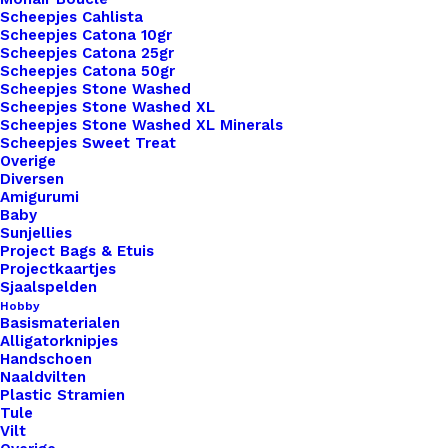
Scheepjes Cahlista
Scheepjes Catona 10gr
Scheepjes Catona 25gr
Scheepjes Catona 50gr
Scheepjes Stone Washed
Scheepjes Stone Washed XL
Scheepjes Stone Washed XL Minerals
Scheepjes Sweet Treat
Overige
Diversen
Amigurumi
Baby
1x
Leren Label Made By Opa
€ 1,00
Sunjellies
Project Bags & Etuis
Projectkaartjes
Sjaalspelden
Subtotaal
€ 1,00
Hobby
Basismaterialen
Alligatorknipjes
Handschoen
Leren
Naaldvilten
Label
Plastic Stramien
Tule
Made
Vilt
By