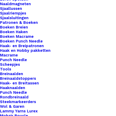
Naaldmagneten
Sjaallussen
Wil je je handgemaakte haak- en breiwerken naar
Sjaalriempjes
een hoger niveau tillen? Overweeg dan onze
Sjaalsluitingen
Patronen & Boeken
prachtige leren labels, de perfecte finishing touch
Boeken Breien
voor al je creaties. Met onze labels voeg je niet
Boeken Haken
Boeken Macrame
alleen een professionele uitstraling toe aan je
Boeken Punch Needle
werk, maar ook een persoonlijk tintje dat jouw
Haak- en Breipatronen
Haak en Hobby pakketten
ambachtelijke meesterwerken onderscheidt van
Macrame
de rest. Voor de bewuste haak- en breisters onder
Punch Needle
Scheepjes
ons bieden we ook een assortiment vegan leren
Tools
labels aan die volledig diervriendelijk zijn.
Breinaalden
Gemaakt van hoogwaardig synthetisch materiaal,
Breinaaldstoppers
Haak- en Breitassen
zijn deze labels een milieuvriendelijk alternatief
Haaknaalden
voor traditioneel leer, zonder concessies te doen
Punch Needle
Rondbreinaald
aan stijl of kwaliteit. Let op afbeeldingen
Steekmarkeerders
verschillen.
Wol & Garen
Lammy Yarns Lurex
Mohair Boucle