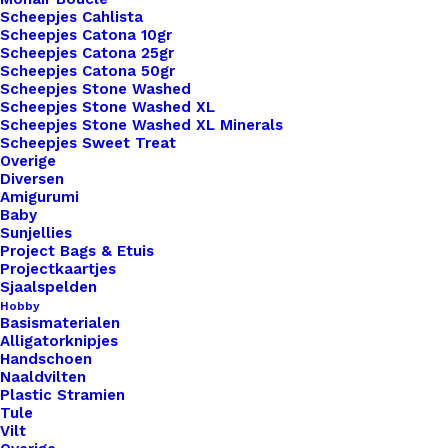
Kleur
*
Scheepjes Cahlista
Scheepjes Catona 10gr
Scheepjes Catona 25gr
Scheepjes Catona 50gr
Scheepjes Stone Washed
Scheepjes Stone Washed XL
Scheepjes Stone Washed XL Minerals
Vorm
*
Scheepjes Sweet Treat
Overige
Diversen
Amigurumi
Baby
Sunjellies
Project Bags & Etuis
Projectkaartjes
Sjaalspelden
Hobby
Basismaterialen
Alligatorknipjes
1x
Leren Label Konijn Kopje
€ 1,00
Handschoen
Naaldvilten
Plastic Stramien
Tule
Subtotaal
€ 1,00
Vilt