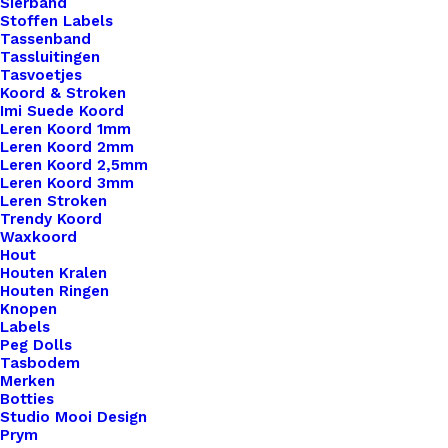
Sierband
Stoffen Labels
Overzicht
Tassenband
Tassluitingen
Tasvoetjes
Koord & Stroken
Imi Suede Koord
Leren Koord 1mm
Leren Koord 2mm
Leren Koord 2,5mm
Nog meer leuks!
Leren Koord 3mm
Leren Stroken
Trendy Koord
Waxkoord
Hout
Houten Kralen
Houten Ringen
Knopen
Labels
Peg Dolls
Tasbodem
Merken
Botties
Studio Mooi Design
Prym