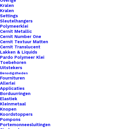
Overige
Kralen
Kralen
Leren
Settings
Label
Sleutelhangers
Polymeerklei
Konijn
Cernit Metallic
Kopje
Cernit Number One
Toevoegen aan winkelwagen
Cernit Textuur Matten
aantal
Cernit Translucent
Lakken & Liquids
Toevoegen aan verlanglijst
Pardo Polymeer Klei
Toebehoren
Uitstekers
Artikelnummer
60124561_leren_label_konijn_kopje
Benodigdheden
Fournituren
Leren Labels
,
Standaard Labels
,
Categorie
Allerlei
Dieren
Applicaties
Borduurringen
Elastiek
Binnen 1-3 werkdagen verzonden
Kleinmetaal
Knopen
Veilig betalen
Koordstoppers
Unieke en kwaliteitsproducten
Pompons
Portemonneesluitingen