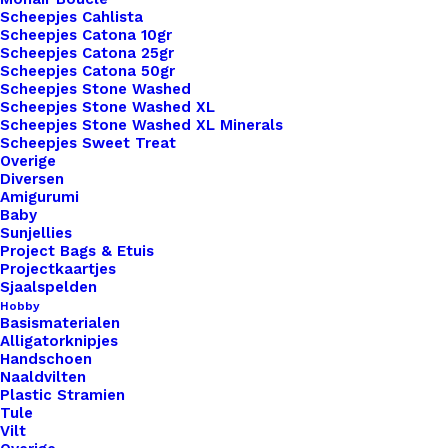
Met de schroefbevestiging garanderen we een
Scheepjes Cahlista
Scheepjes Catona 10gr
duurzame en stevige montage, zonder dat het
Scheepjes Catona 25gr
materiaal beschadigd raakt. Heb je hier vragen
Scheepjes Catona 50gr
over? Neem gerust contact met ons op
Scheepjes Stone Washed
Scheepjes Stone Washed XL
Scheepjes Stone Washed XL Minerals
Kleur
*
Scheepjes Sweet Treat
Overige
Diversen
Amigurumi
Baby
Sunjellies
Project Bags & Etuis
Vorm
*
Projectkaartjes
Sjaalspelden
Hobby
Basismaterialen
Alligatorknipjes
Handschoen
Naaldvilten
Plastic Stramien
Tule
Vilt