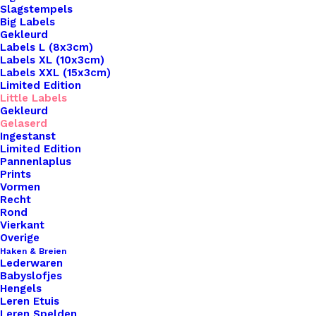
Slagstempels
Big Labels
Gekleurd
Labels L (8x3cm)
Labels XL (10x3cm)
Labels XXL (15x3cm)
Home
Leren Labels
Limited Edition
Leren Label Gelaserd Made By Mama Sierlijk
Little Labels
Gekleurd
Gelaserd
Leren Label Gelaserd
Ingestanst
Limited Edition
Made By Mama
Pannenlaplus
Prints
Sierlijk
Vormen
Recht
Rond
Vierkant
€
1,00
Overige
Haken & Breien
Lederwaren
Wil je je handgemaakte haak- en breiwerken naar
Babyslofjes
een hoger niveau tillen? Overweeg dan onze
Hengels
Leren Etuis
prachtige leren labels, de perfecte finishing touch
Leren Spelden