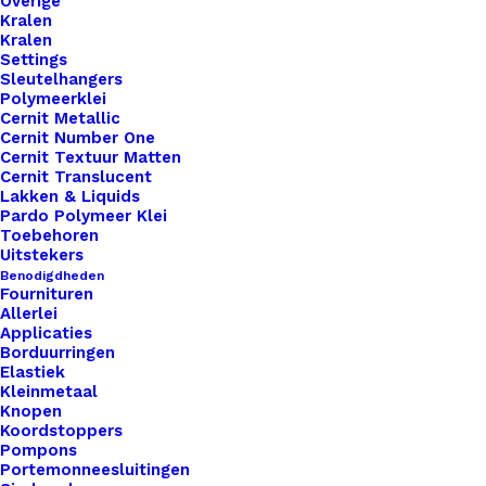
Overige
Kralen
Kralen
Settings
Sleutelhangers
Polymeerklei
Cernit Metallic
1x
Leren Label Gelaserd Made By Mama
€ 1,00
Cernit Number One
Sierlijk
Cernit Textuur Matten
Cernit Translucent
Lakken & Liquids
Pardo Polymeer Klei
Subtotaal
€ 1,00
Toebehoren
Uitstekers
Benodigdheden
Fournituren
Leren
Allerlei
Label
Applicaties
Borduurringen
Gelaserd
Elastiek
Made
Kleinmetaal
Toevoegen aan winkelwagen
Knopen
By
Koordstoppers
Mama
Pompons
Toevoegen aan verlanglijst
Portemonneesluitingen
Sierlijk