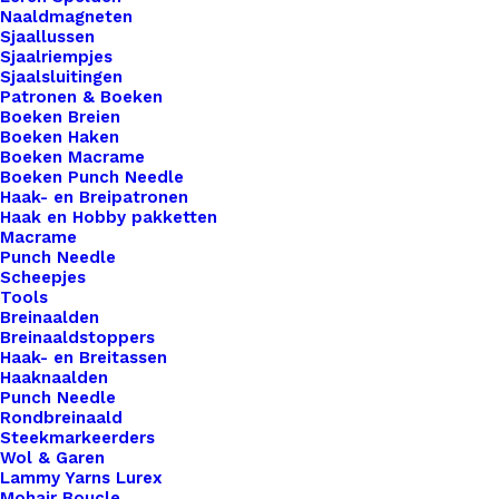
voor al je creaties. Met onze labels voeg je niet
Naaldmagneten
alleen een professionele uitstraling toe aan je
Sjaallussen
Sjaalriempjes
werk, maar ook een persoonlijk tintje dat jouw
Sjaalsluitingen
ambachtelijke meesterwerken onderscheidt van
Patronen & Boeken
Boeken Breien
de rest. Voor de bewuste haak- en breisters onder
Boeken Haken
ons bieden we ook een assortiment vegan leren
Boeken Macrame
Boeken Punch Needle
labels aan die volledig diervriendelijk zijn.
Haak- en Breipatronen
Gemaakt van hoogwaardig synthetisch materiaal,
Haak en Hobby pakketten
Macrame
zijn deze labels een milieuvriendelijk alternatief
Punch Needle
voor traditioneel leer, zonder concessies te doen
Scheepjes
aan stijl of kwaliteit.
Tools
Breinaalden
Breinaaldstoppers
Als je kiest voor een vegan label met drukknoop,
Haak- en Breitassen
leveren wij in plaats daarvan een vegan label met
Haaknaalden
Punch Needle
schroefbevestiging. Dit komt doordat het vegan
Rondbreinaald
leer te dun is om stevig van een drukknoop te
Steekmarkeerders
Wol & Garen
voorzien.
Lammy Yarns Lurex
Mohair Boucle