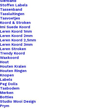
Sierband
aantal
Stoffen Labels
Artikelnummer
62391999_leren_label_gelaserd_mad
Tassenband
Tassluitingen
Categorie
Leren Labels
,
Little Labels
,
Gelaserd
Tasvoetjes
Koord & Stroken
Imi Suede Koord
Binnen 1-3 werkdagen verzonden
Leren Koord 1mm
Leren Koord 2mm
Veilig betalen
Leren Koord 2,5mm
Unieke en kwaliteitsproducten
Leren Koord 3mm
Leren Stroken
Trendy Koord
Waxkoord
Overzicht
Hout
Houten Kralen
Houten Ringen
Knopen
Labels
Peg Dolls
Tasbodem
Merken
Nog meer leuks!
Botties
Studio Mooi Design
Prym