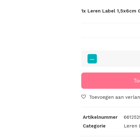
1x
Leren Label 1,5x6cm 
Leren
Label
1,5x6cm
Gelaserd
To
My
Creation
Toevoegen aan verlang
aantal
Artikelnummer
661252
Categorie
Leren 