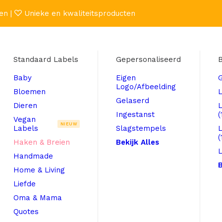
en |
Unieke en kwaliteitsproducten
Standaard Labels
Gepersonaliseerd
B
Baby
Eigen
Logo/Afbeelding
Bloemen
L
Gelaserd
Dieren
Ingestanst
(
Vegan
NIEUW
Labels
Slagstempels
(
Haken & Breien
Bekijk Alles
L
Handmade
B
Home & Living
Liefde
Oma & Mama
Quotes