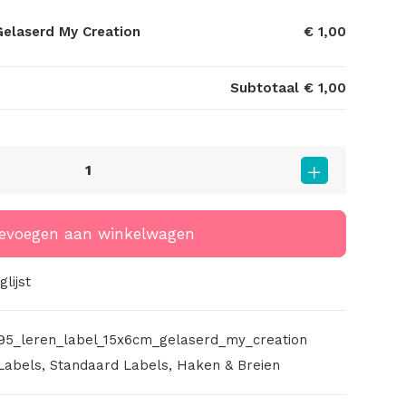
Gelaserd My Creation
€ 1,00
Subtotaal
€ 1,00
evoegen aan winkelwagen
lijst
95_leren_label_15x6cm_gelaserd_my_creation
Labels
,
Standaard Labels
,
Haken & Breien