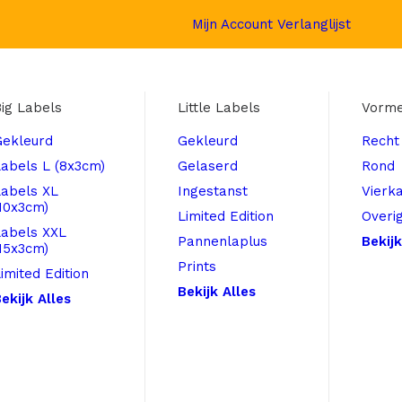
Mijn Account
Verlanglijst
ig Labels
Little Labels
Vorm
Gekleurd
Gekleurd
Recht
abels L (8x3cm)
Gelaserd
Rond
Labels XL
Ingestanst
Vierk
10x3cm)
Limited Edition
Overi
Labels XXL
Pannenlaplus
Bekijk
15x3cm)
Prints
imited Edition
Bekijk Alles
ekijk Alles