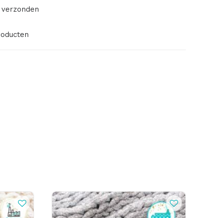
 verzonden
roducten