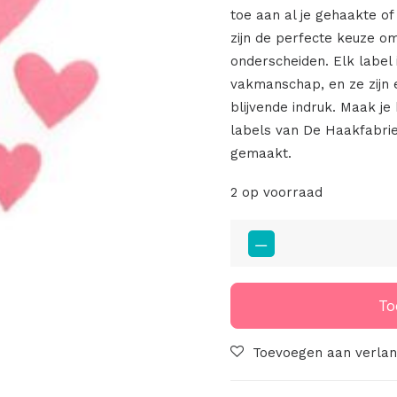
toe aan al je gehaakte o
zijn de perfecte keuze om
onderscheiden. Elk label 
vakmanschap, en ze zijn 
blijvende indruk. Maak j
labels van De Haakfabrie
gemaakt.
2 op voorraad
Leren
Hartjes
8
Stuks
To
Roze
aantal
Toevoegen aan verlang