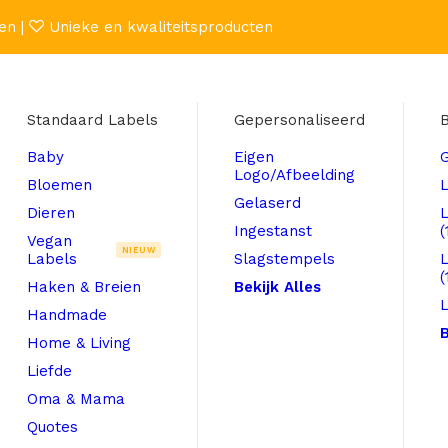
en |
Unieke en kwaliteitsproducten
Standaard Labels
Gepersonaliseerd
B
Baby
Eigen
Logo/Afbeelding
Bloemen
L
Gelaserd
Dieren
Ingestanst
(
Vegan
NIEUW
Labels
Slagstempels
(
Haken & Breien
Bekijk Alles
L
Handmade
B
Home & Living
Liefde
Oma & Mama
Quotes