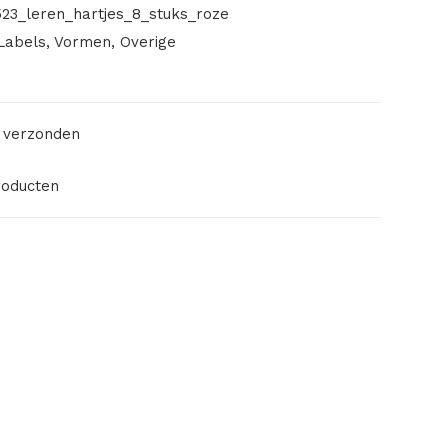
23_leren_hartjes_8_stuks_roze
Labels
,
Vormen
,
Overige
 verzonden
roducten