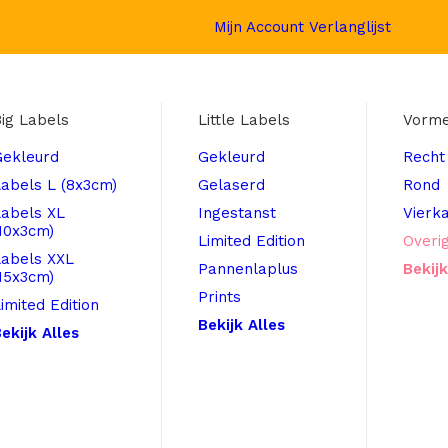
Mijn Account
Verlanglijst
ig Labels
Little Labels
Vorm
Gekleurd
Gekleurd
Recht
abels L (8x3cm)
Gelaserd
Rond
Labels XL
Ingestanst
Vierk
10x3cm)
Limited Edition
Overi
Labels XXL
Pannenlaplus
Bekijk
15x3cm)
Prints
imited Edition
Bekijk Alles
ekijk Alles