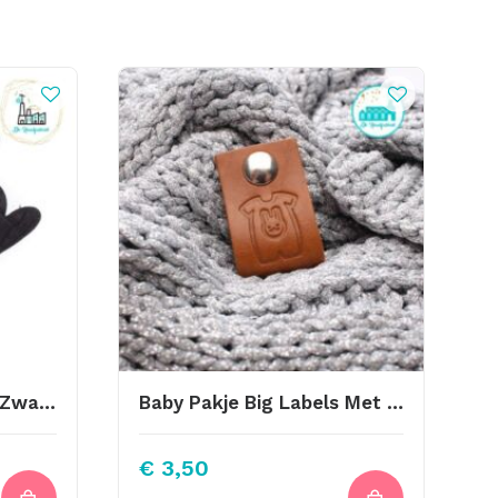
Leren Hartjes 8 Stuks Zwart Krokoprint
Baby Pakje Big Labels Met Drukknoop 10x3cm Cognac
€
3,50