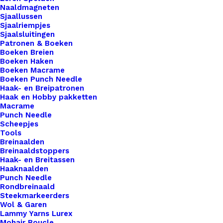
Naaldmagneten
10 op voorraad
Sjaallussen
Sjaalriempjes
Kunststof
Sjaalsluitingen
Patronen & Boeken
Knoopje
Boeken Breien
25mm
Boeken Haken
Boeken Macrame
Stoer
Toevoegen aan winkelwagen
Boeken Punch Needle
aantal
Haak- en Breipatronen
Haak en Hobby pakketten
Toevoegen aan verlanglijst
Macrame
Punch Needle
Scheepjes
Tools
Artikelnummer
65955017_kunststof_knoopje_25mm_s
Breinaalden
Categorie
Benodigdheden
,
Fournituren
,
Knopen
Breinaaldstoppers
Haak- en Breitassen
Haaknaalden
Punch Needle
Binnen 1-3 werkdagen verzonden
Rondbreinaald
Veilig betalen
Steekmarkeerders
Wol & Garen
Unieke en kwaliteitsproducten
Lammy Yarns Lurex
Mohair Boucle