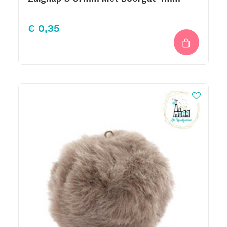
€
0,35