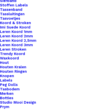
Sierband
Stoffen Labels
Tassenband
Tassluitingen
Tasvoetjes
Koord & Stroken
Imi Suede Koord
Leren Koord 1mm
Leren Koord 2mm
Leren Koord 2,5mm
Leren Koord 3mm
Leren Stroken
Trendy Koord
Waxkoord
Hout
Houten Kralen
Houten Ringen
Knopen
Waxkoord Metallic 1.0mm Golden Brown
Labels
Peg Dolls
Tasbodem
€
0,20
Merken
Botties
Studio Mooi Design
Prym