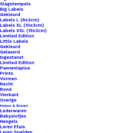
Slagstempels
Big Labels
Gekleurd
Labels L (8x3cm)
Labels XL (10x3cm)
Labels XXL (15x3cm)
Limited Edition
Little Labels
Gekleurd
Gelaserd
Ingestanst
Limited Edition
Pannenlaplus
Prints
Home
Benodigdheden
Vormen
Kunststof Knoopje 25mm Stoer
Recht
Rond
Kunststof Knoopje
Vierkant
Overige
25mm Stoer
Haken & Breien
Lederwaren
Babyslofjes
Hengels
€
1,50
Leren Etuis
Leren Spelden