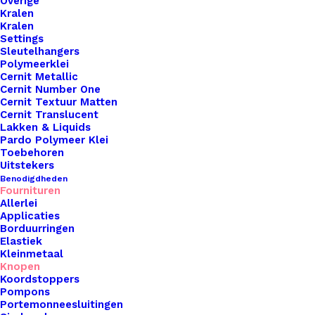
Overige
Kralen
Kralen
Settings
Sleutelhangers
Polymeerklei
Cernit Metallic
Cernit Number One
Cernit Textuur Matten
Cernit Translucent
Lakken & Liquids
Pardo Polymeer Klei
Schroefsluiting 5x6mm Messing Voor Tas Hengsels Of Voor Leren Labels Te Bevestigen.
Toebehoren
Uitstekers
Benodigdheden
€
0,60
Fournituren
Allerlei
Applicaties
Borduurringen
Elastiek
Kleinmetaal
Knopen
Koordstoppers
Pompons
Portemonneesluitingen