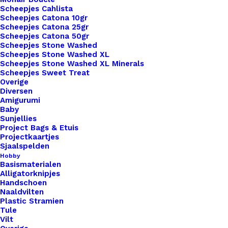
Scheepjes Cahlista
Scheepjes Catona 10gr
Overzicht
Scheepjes Catona 25gr
Scheepjes Catona 50gr
Scheepjes Stone Washed
Scheepjes Stone Washed XL
Scheepjes Stone Washed XL Minerals
Scheepjes Sweet Treat
Overige
Nog meer leuks!
Diversen
Amigurumi
Baby
Sunjellies
Project Bags & Etuis
Projectkaartjes
Sjaalspelden
Hobby
Basismaterialen
Alligatorknipjes
Handschoen
Naaldvilten
Plastic Stramien
Tule
Vilt