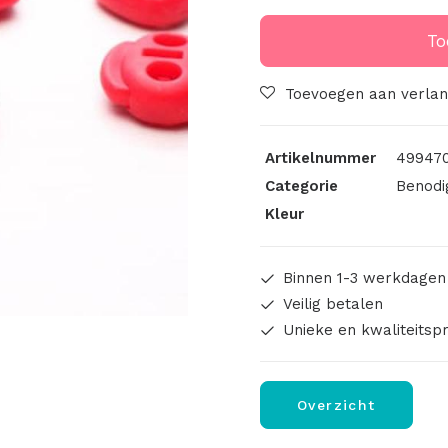
Rood
aantal
To
Toevoegen aan verlang
Artikelnummer
499470
Categorie
Benodi
Kleur
Binnen 1-3 werkdagen
Veilig betalen
Unieke en kwaliteitsp
Overzicht