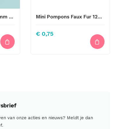
Kunststof Knoopje 25mm Keep Me Warm
Mini Pompons Faux Fur 12mm Olijf Groen
€
0,75
sbrief
jven van onze acties en nieuws? Meldt je dan
f.