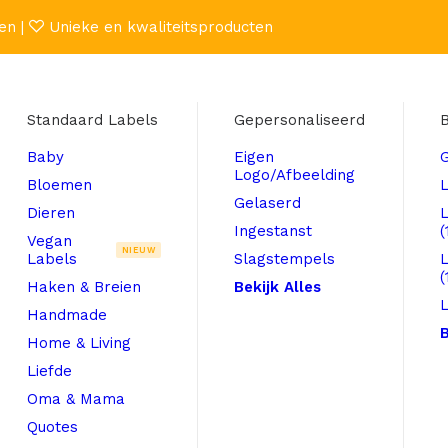
en |
Unieke en kwaliteitsproducten
Standaard Labels
Gepersonaliseerd
B
Baby
Eigen
Logo/Afbeelding
Bloemen
L
Gelaserd
Dieren
Ingestanst
(
Vegan
NIEUW
Labels
Slagstempels
(
Haken & Breien
Bekijk Alles
L
Handmade
B
Home & Living
Liefde
Oma & Mama
Quotes