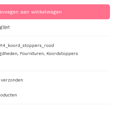
evoegen aan winkelwagen
lijst
14_koord_stoppers_rood
gdheden
,
Fournituren
,
Koordstoppers
 verzonden
roducten