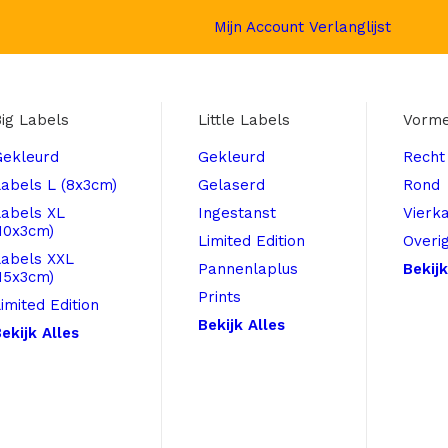
Mijn Account
Verlanglijst
ig Labels
Little Labels
Vorm
Gekleurd
Gekleurd
Recht
abels L (8x3cm)
Gelaserd
Rond
Labels XL
Ingestanst
Vierk
10x3cm)
Limited Edition
Overi
Labels XXL
Pannenlaplus
Bekijk
15x3cm)
Prints
imited Edition
Bekijk Alles
ekijk Alles