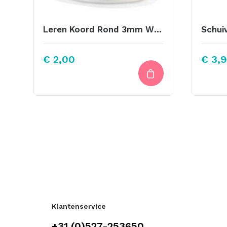
Leren Koord Rond 3mm White
€
2,00
€
3,9
Klantenservice
+31 (0)527-253650