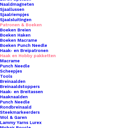
Geel
Naaldmagneten
Sjaallussen
Sjaalriempjes
Sjaalsluitingen
Oorspronkelijke
Huidige
€
10,00
€
5,00
Patronen & Boeken
Boeken Breien
prijs
prijs
Boeken Haken
Ontvang een melding als dit product weer op
Boeken Macrame
was:
is:
voorraad is
Boeken Punch Needle
€ 10,00.
€ 5,00.
Haak- en Breipatronen
Haak en Hobby pakketten
Macrame
Punch Needle
Meld me aan
Scheepjes
Tools
Uitverkocht
Breinaalden
Breinaaldstoppers
Haak- en Breitassen
Toevoegen aan verlanglijst
Haaknaalden
Punch Needle
Rondbreinaald
Artikelnummer
65496632_haakpakket_rolmaatje_roo
Steekmarkeerders
Wol & Garen
Categorie
Haken & Breien
,
Patronen & Boeken
,
Lammy Yarns Lurex
Mohair Boucle