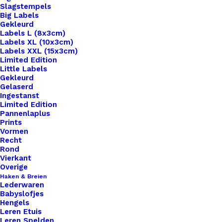
Slagstempels
Big Labels
Gekleurd
Labels L (8x3cm)
Labels XL (10x3cm)
Labels XXL (15x3cm)
Limited Edition
Little Labels
Gekleurd
Gelaserd
Ingestanst
Limited Edition
Pannenlaplus
Prints
Home
Haken & Breien
Vormen
Haakpakket Rolmaatje Roosjes Roze Groen Zacht
Recht
Geel
Rond
Vierkant
Haakpakket
Overige
Haken & Breien
Lederwaren
Rolmaatje Roosjes
Babyslofjes
Hengels
Roze Groen Zacht
Leren Etuis
Leren Spelden