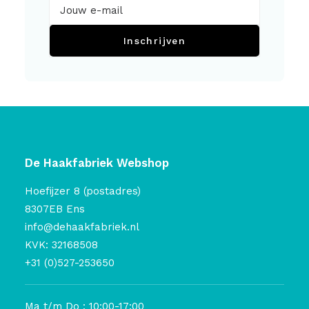
Inschrijven
De Haakfabriek Webshop
Hoefijzer 8 (postadres)
8307EB Ens
info@dehaakfabriek.nl
KVK: 32168508
+31 (0)527-253650
Ma t/m Do : 10:00-17:00