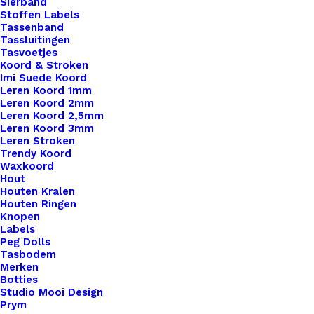
Sierband
Stoffen Labels
Tassenband
Tassluitingen
Tasvoetjes
Koord & Stroken
Imi Suede Koord
Leren Koord 1mm
Leren Koord 2mm
Leren Koord 2,5mm
Leren Koord 3mm
Leren Stroken
Trendy Koord
Waxkoord
Hout
Houten Kralen
Houten Ringen
Knopen
Labels
Peg Dolls
Tasbodem
Merken
Botties
Studio Mooi Design
Prym
Yarn The Afther Party 31 Unicorn