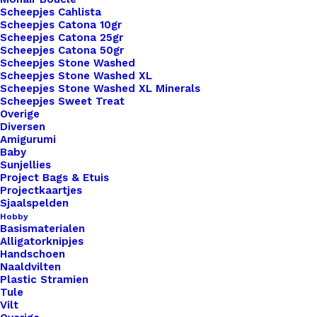
Scheepjes Cahlista
Binnen 1-3 werkdagen verzonden
Scheepjes Catona 10gr
Scheepjes Catona 25gr
Veilig betalen
Scheepjes Catona 50gr
Unieke en kwaliteitsproducten
Scheepjes Stone Washed
Scheepjes Stone Washed XL
Scheepjes Stone Washed XL Minerals
Scheepjes Sweet Treat
Overzicht
Overige
Diversen
Amigurumi
Baby
Sunjellies
Project Bags & Etuis
Projectkaartjes
Sjaalspelden
Nog meer leuks!
Hobby
Basismaterialen
Alligatorknipjes
Handschoen
Naaldvilten
Plastic Stramien
Tule
Vilt