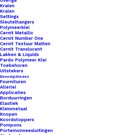
Overige
Kralen
Kralen
Settings
Sleutelhangers
Polymeerklei
Cernit Metallic
Cernit Number One
Cernit Textuur Matten
Cernit Translucent
Lakken & Liquids
Pardo Polymeer Klei
Toebehoren
Uitstekers
Benodigdheden
Fournituren
Allerlei
Applicaties
Knitpro Royale Swivel Rondbreinaald 80cm 5.00mm
Borduurringen
Elastiek
Kleinmetaal
€
11,95
Knopen
Koordstoppers
Pompons
Portemonneesluitingen