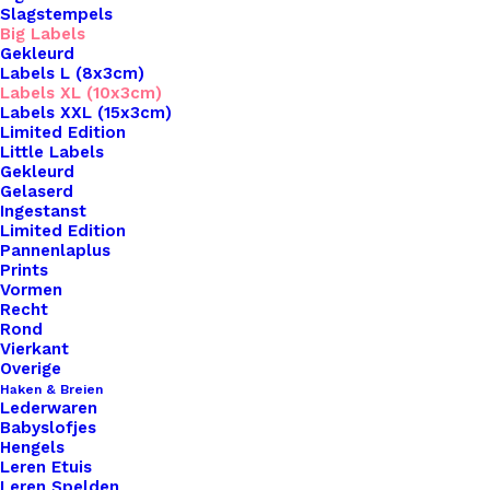
Slagstempels
Big Labels
Gekleurd
Labels L (8x3cm)
Labels XL (10x3cm)
Labels XXL (15x3cm)
Limited Edition
Little Labels
Gekleurd
Gelaserd
Ingestanst
Limited Edition
Pannenlaplus
Prints
Home
Leren Labels
Vormen
Gemaakt Door Tante Big Labels Met Drukknoop
Recht
10x3cm
Rond
Vierkant
Gemaakt Door Tante
Overige
Haken & Breien
Lederwaren
Big Labels Met
Babyslofjes
Hengels
Drukknoop 10x3cm
Leren Etuis
Leren Spelden