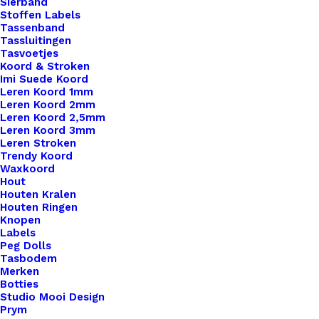
Sierband
Nog meer leuks!
Stoffen Labels
Tassenband
Tassluitingen
Tasvoetjes
Koord & Stroken
Imi Suede Koord
Leren Koord 1mm
Leren Koord 2mm
Leren Koord 2,5mm
Leren Koord 3mm
Leren Stroken
Trendy Koord
Waxkoord
Hout
Houten Kralen
Houten Ringen
Knopen
Labels
Peg Dolls
Tasbodem
Merken
Botties
Studio Mooi Design
Prym