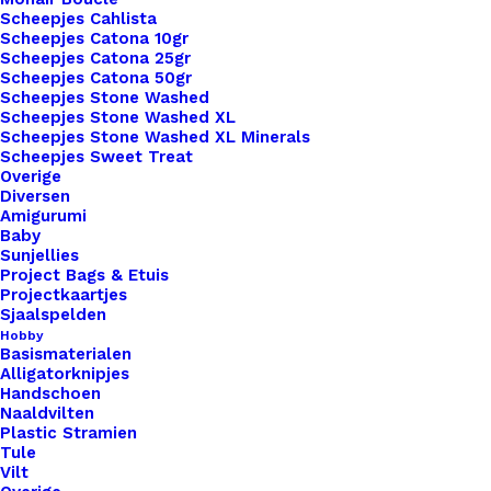
Scheepjes Cahlista
Kleur
*
Scheepjes Catona 10gr
Scheepjes Catona 25gr
Scheepjes Catona 50gr
Scheepjes Stone Washed
Scheepjes Stone Washed XL
Scheepjes Stone Washed XL Minerals
Scheepjes Sweet Treat
Overige
Diversen
1x
Gemaakt Door Tante Big Labels Met
€ 3,50
Amigurumi
Drukknoop 10x3cm
Baby
Sunjellies
Project Bags & Etuis
Projectkaartjes
Subtotaal
€ 3,50
Sjaalspelden
Hobby
Basismaterialen
Alligatorknipjes
Gemaakt
Handschoen
Door
Naaldvilten
Plastic Stramien
Tante
Tule
Big
Vilt
Toevoegen aan winkelwagen