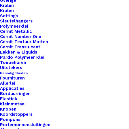
Overige
Labels
Kralen
Met
Kralen
Toevoegen aan verlanglijst
Settings
Drukknoop
Sleutelhangers
10x3cm
Polymeerklei
Artikelnummer
51808371_gemaakt_door_tante_big_
Cernit Metallic
aantal
Cernit Number One
Categorie
Leren Labels
,
Big Labels
,
Labels XL 
Cernit Textuur Matten
Cernit Translucent
Lakken & Liquids
Binnen 1-3 werkdagen verzonden
Pardo Polymeer Klei
Toebehoren
Veilig betalen
Uitstekers
Unieke en kwaliteitsproducten
Benodigdheden
Fournituren
Allerlei
Applicaties
Borduurringen
Overzicht
Elastiek
Kleinmetaal
Knopen
Koordstoppers
Pompons
Portemonneesluitingen