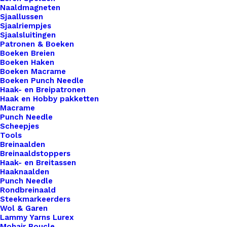
Naaldmagneten
€
3,50
Sjaallussen
Sjaalriempjes
Sjaalsluitingen
Patronen & Boeken
Wil je je handgemaakte haak- en breiwerken naar
Boeken Breien
een hoger niveau tillen? Overweeg dan onze
Boeken Haken
prachtige leren labels, de perfecte finishing touch
Boeken Macrame
Boeken Punch Needle
voor al je creaties. Met onze labels voeg je niet
Haak- en Breipatronen
alleen een professionele uitstraling toe aan je
Haak en Hobby pakketten
Macrame
werk, maar ook een persoonlijk tintje dat jouw
Punch Needle
ambachtelijke meesterwerken onderscheidt van
Scheepjes
Tools
de rest. Voor de bewuste haak- en breisters onder
Breinaalden
ons bieden we ook een assortiment vegan leren
Breinaaldstoppers
Haak- en Breitassen
labels aan die volledig diervriendelijk zijn.
Haaknaalden
Gemaakt van hoogwaardig synthetisch materiaal,
Punch Needle
zijn deze labels een milieuvriendelijk alternatief
Rondbreinaald
Steekmarkeerders
voor traditioneel leer, zonder concessies te doen
Wol & Garen
aan stijl of kwaliteit.
Lammy Yarns Lurex
Mohair Boucle