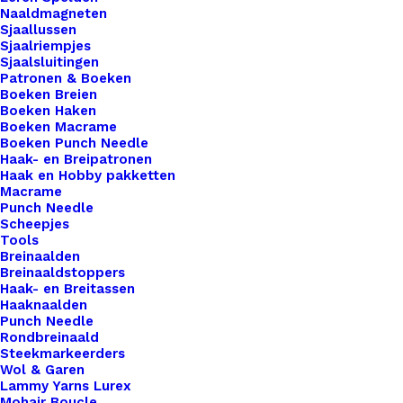
Naaldmagneten
Sjaallussen
19 x 18 x 9 cm
Sjaalriempjes
Sjaalsluitingen
Materiaal: vilt
Patronen & Boeken
Boeken Breien
Boeken Haken
1 op voorraad
Boeken Macrame
Boeken Punch Needle
Exclusieve
Haak- en Breipatronen
Etui
Haak en Hobby pakketten
Macrame
met
Punch Needle
opdruk
Scheepjes
Toevoegen aan winkelwagen
Tools
7
Breinaalden
aantal
Breinaaldstoppers
Toevoegen aan verlanglijst
Haak- en Breitassen
Haaknaalden
Punch Needle
Artikelnummer
Exclusieve_Etui_met_opdruk_7
Rondbreinaald
Steekmarkeerders
Haken & Breien
,
Diversen
,
Categorie
Wol & Garen
Project Bags & Etuis
Lammy Yarns Lurex
Mohair Boucle