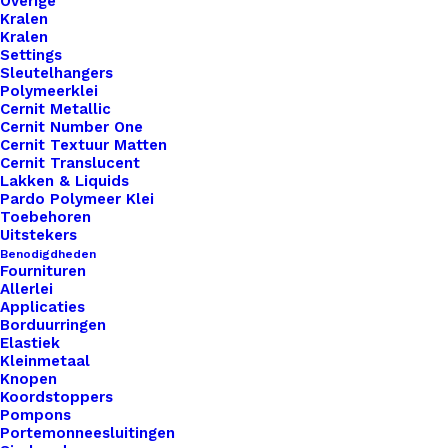
Overige
Kralen
Kralen
Settings
Sleutelhangers
Polymeerklei
Cernit Metallic
Cernit Number One
Cernit Textuur Matten
Cernit Translucent
Lakken & Liquids
Pardo Polymeer Klei
Toebehoren
Uitstekers
Benodigdheden
Fournituren
Allerlei
Applicaties
Macrame Patroon Kerstboompje
Borduurringen
Elastiek
Kleinmetaal
€
6,95
Knopen
Koordstoppers
Pompons
Portemonneesluitingen