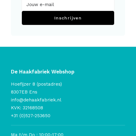
Inschrijven
De Haakfabriek Webshop
Hoefijzer 8 (postadres)
8307EB Ens
info@dehaakfabriek.nl
KVK: 32168508
+31 (0)527-253650
Ma t/m Do : 10:00-17:00