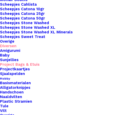
Scheepjes Cahlista
Binnen 1-3 werkdagen verzonden
Scheepjes Catona 10gr
Scheepjes Catona 25gr
Veilig betalen
Scheepjes Catona 50gr
Unieke en kwaliteitsproducten
Scheepjes Stone Washed
Scheepjes Stone Washed XL
Scheepjes Stone Washed XL Minerals
Scheepjes Sweet Treat
Overzicht
Overige
Diversen
Amigurumi
Baby
Sunjellies
Project Bags & Etuis
Projectkaartjes
Sjaalspelden
Nog meer leuks!
Hobby
Basismaterialen
Alligatorknipjes
Handschoen
Naaldvilten
Plastic Stramien
Tule
Vilt