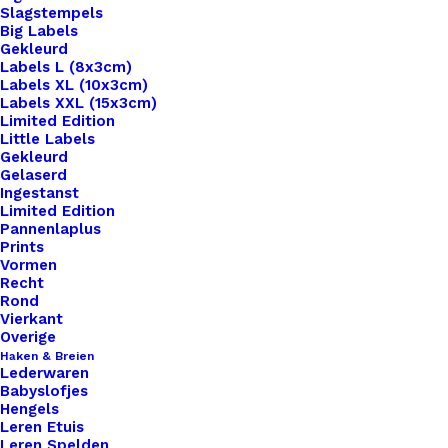
Slagstempels
Big Labels
Gekleurd
Labels L (8x3cm)
Labels XL (10x3cm)
Labels XXL (15x3cm)
Home
Haken & Breien
Exclusieve Etui met opdruk 7
Limited Edition
Little Labels
Exclusieve Etui met
Gekleurd
Gelaserd
Ingestanst
opdruk 7
Limited Edition
Pannenlaplus
Prints
€
12,95
Vormen
Recht
Rond
✨
Exclusief bij De Haakfabriek
✨
Vierkant
Deze prachtige etui vind je
alleen
bij ons! Perfect
Overige
Haken & Breien
om al je favoriete spullen netjes bij elkaar te
Lederwaren
houden – of het nu potloden, haaknaalden,
Babyslofjes
Hengels
steekmarkeerders of je schaar zijn. Stijlvol,
Leren Etuis
praktisch én uniek.
Leren Spelden