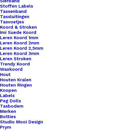
Sierband
Stoffen Labels
Tassenband
Tassluitingen
Tasvoetjes
Koord & Stroken
Imi Suede Koord
Leren Koord 1mm
Leren Koord 2mm
Leren Koord 2,5mm
Leren Koord 3mm
Leren Stroken
Trendy Koord
Waxkoord
Hout
Houten Kralen
Houten Ringen
Knopen
Labels
Peg Dolls
Tasbodem
Merken
Botties
Studio Mooi Design
Prym
Stone Washed XL Minerals – 905 Limestone Lush