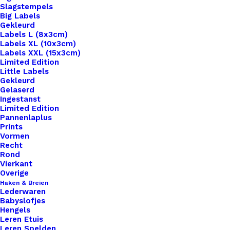
Slagstempels
Big Labels
Gekleurd
Labels L (8x3cm)
Labels XL (10x3cm)
Labels XXL (15x3cm)
Home
Haken & Breien
Limited Edition
Exclusieve Etui met opdruk 39
Little Labels
Gekleurd
Gelaserd
Exclusieve Etui met
Ingestanst
Limited Edition
opdruk 39
Pannenlaplus
Prints
Vormen
€
13,95
Recht
Rond
Vierkant
✨
Exclusief bij De Haakfabriek
✨
Overige
Haken & Breien
Deze prachtige etui vind je
alleen
bij ons! Perfect
Lederwaren
om al je favoriete spullen netjes bij elkaar te
Babyslofjes
Hengels
houden – of het nu potloden, haaknaalden,
Leren Etuis
steekmarkeerders of je schaar zijn. Stijlvol,
Leren Spelden