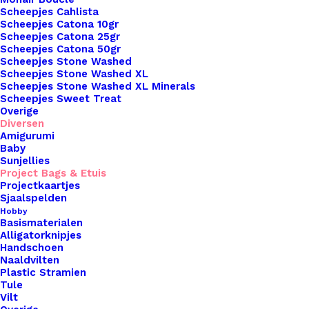
Scheepjes Cahlista
Scheepjes Catona 10gr
Scheepjes Catona 25gr
Binnen 1-3 werkdagen verzonden
Scheepjes Catona 50gr
Veilig betalen
Scheepjes Stone Washed
Unieke en kwaliteitsproducten
Scheepjes Stone Washed XL
Scheepjes Stone Washed XL Minerals
Scheepjes Sweet Treat
Overige
Diversen
Overzicht
Amigurumi
Baby
Sunjellies
Project Bags & Etuis
Projectkaartjes
Sjaalspelden
Hobby
Nog meer leuks!
Basismaterialen
Alligatorknipjes
Handschoen
Naaldvilten
Plastic Stramien
Tule
Vilt