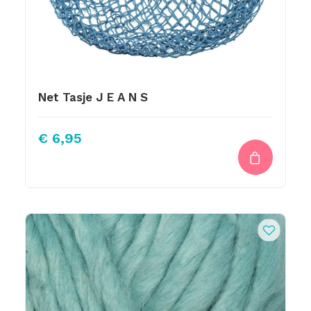
Net Tasje J E A N S
€
6,95