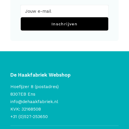
Inschrijven
De Haakfabriek Webshop
Hoefijzer 8 (postadres)
8307EB Ens
info@dehaakfabriek.nl
KVK: 32168508
+31 (0)527-253650