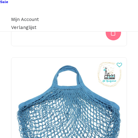
Sale
Knitpro Zing Breinaalden 40cm 2.50
Mijn Account
€
4,50
Verlanglijst