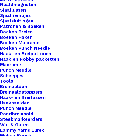
Naaldmagneten
praktisch én uniek.
Sjaallussen
Sjaalriempjes
22,5 x 16 cm
Sjaalsluitingen
Patronen & Boeken
Materiaal: Canvas
Boeken Breien
Boeken Haken
Boeken Macrame
1 op voorraad
Boeken Punch Needle
Haak- en Breipatronen
Exclusieve
Haak en Hobby pakketten
Macrame
Etui
Punch Needle
met
Scheepjes
Tools
opdruk
Toevoegen aan winkelwagen
Breinaalden
39
Breinaaldstoppers
aantal
Haak- en Breitassen
Toevoegen aan verlanglijst
Haaknaalden
Punch Needle
Rondbreinaald
Artikelnummer
Exclusieve_Etui_met_opdruk_39
Steekmarkeerders
Wol & Garen
Haken & Breien
,
Diversen
,
Lammy Yarns Lurex
Categorie
Project Bags & Etuis
Mohair Boucle