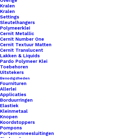
Overige
Kralen
Kralen
Settings
Sleutelhangers
Polymeerklei
Cernit Metallic
Cernit Number One
Cernit Textuur Matten
Cernit Translucent
Lakken & Liquids
Pardo Polymeer Klei
Toebehoren
Uitstekers
Benodigdheden
Fournituren
Allerlei
Applicaties
Borduurringen
Elastiek
Leren Tas Hengsel Lengte 40cm Koraal
Kleinmetaal
Knopen
Koordstoppers
€
11,95
Pompons
Portemonneesluitingen