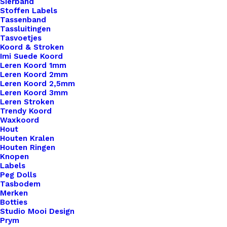
Sierband
Stoffen Labels
Tassenband
Tassluitingen
Tasvoetjes
Koord & Stroken
Imi Suede Koord
Leren Koord 1mm
Leren Koord 2mm
Leren Koord 2,5mm
Leren Koord 3mm
Leren Stroken
Trendy Koord
Waxkoord
Hout
Houten Kralen
Houten Ringen
Knopen
Labels
Peg Dolls
Tasbodem
Merken
Botties
Studio Mooi Design
Prym