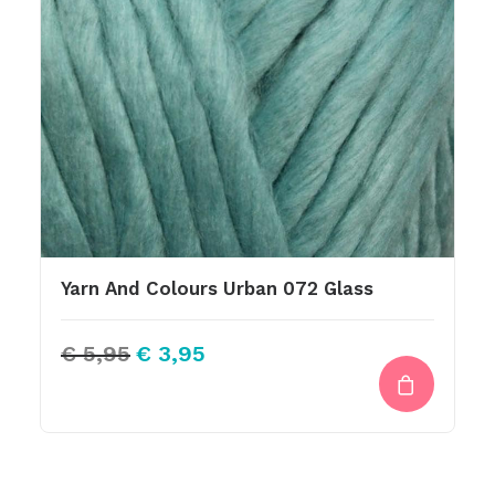
Yarn And Colours Urban 072 Glass
Oorspronkelijke
Huidige
€
5,95
€
3,95
prijs
prijs
was:
is:
€ 5,95.
€ 3,95.