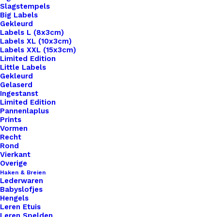
Slagstempels
Big Labels
Gekleurd
Labels L (8x3cm)
Labels XL (10x3cm)
Labels XXL (15x3cm)
Home
Hobby
Limited Edition
Eindkapje Goudkleurig Voor 5mm Koord
Little Labels
Gekleurd
Gelaserd
Eindkapje
Ingestanst
Limited Edition
Goudkleurig Voor
Pannenlaplus
Prints
5mm Koord
Vormen
Recht
Rond
Vierkant
€
0,75
Overige
Haken & Breien
Lederwaren
96 op voorraad
Babyslofjes
Hengels
Eindkapje
Leren Etuis
Goudkleurig
Leren Spelden