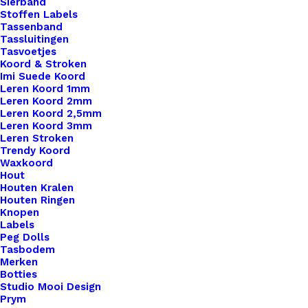
Sierband
Stoffen Labels
Tassenband
Tassluitingen
Tasvoetjes
Koord & Stroken
Imi Suede Koord
Leren Koord 1mm
Leren Koord 2mm
Leren Koord 2,5mm
Leren Koord 3mm
Leren Stroken
Trendy Koord
Pardo Sieraden Klei 607 Covellite
Waxkoord
Hout
Houten Kralen
€
2,45
Houten Ringen
Knopen
Labels
Peg Dolls
Tasbodem
Merken
Botties
Studio Mooi Design
Prym