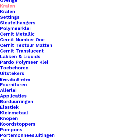
Overige
Kralen
Kralen
Settings
Sleutelhangers
Polymeerklei
Cernit Metallic, 56Gr – Jaune 700
Cernit Metallic
Cernit Number One
Cernit Textuur Matten
Cernit Translucent
€
2,10
Lakken & Liquids
Pardo Polymeer Klei
Toebehoren
Uitstekers
Benodigdheden
Fournituren
Allerlei
Applicaties
Borduurringen
Elastiek
Kleinmetaal
Knopen
Koordstoppers
Pompons
Portemonneesluitingen