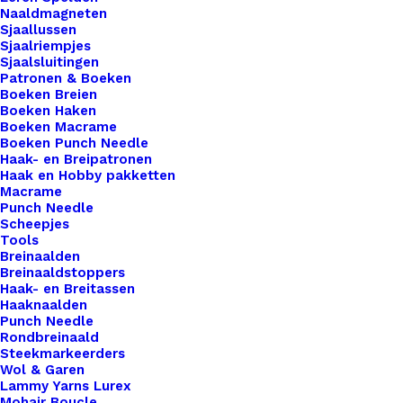
Naaldmagneten
Voor
Sjaallussen
5mm
Sjaalriempjes
Toevoegen aan winkelwagen
Sjaalsluitingen
Koord
Patronen & Boeken
aantal
Boeken Breien
Toevoegen aan verlanglijst
Boeken Haken
Boeken Macrame
Boeken Punch Needle
Artikelnummer
52465414_eindkapje_goudkleurig_v
Haak- en Breipatronen
Haak en Hobby pakketten
Categorie
Hobby
,
Kralen
Macrame
Punch Needle
Scheepjes
Binnen 1-3 werkdagen verzonden
Tools
Breinaalden
Veilig betalen
Breinaaldstoppers
Unieke en kwaliteitsproducten
Haak- en Breitassen
Haaknaalden
Punch Needle
Rondbreinaald
Steekmarkeerders
Overzicht
Wol & Garen
Lammy Yarns Lurex
Mohair Boucle