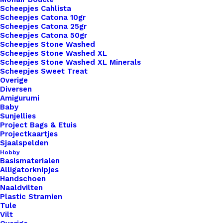
Scheepjes Cahlista
Scheepjes Catona 10gr
Scheepjes Catona 25gr
Scheepjes Catona 50gr
Nog meer leuks!
Scheepjes Stone Washed
Scheepjes Stone Washed XL
Scheepjes Stone Washed XL Minerals
Scheepjes Sweet Treat
Overige
Diversen
Amigurumi
Baby
Sunjellies
Project Bags & Etuis
Projectkaartjes
Sjaalspelden
Hobby
Basismaterialen
Alligatorknipjes
Handschoen
Naaldvilten
Plastic Stramien
Tule
Vilt