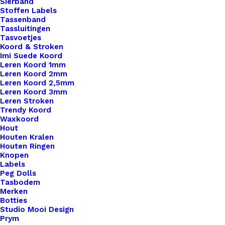
Sierband
Stoffen Labels
Tassenband
Tassluitingen
Tasvoetjes
Koord & Stroken
Imi Suede Koord
Leren Koord 1mm
Leren Koord 2mm
Leren Koord 2,5mm
Leren Koord 3mm
Leren Stroken
Trendy Koord
Waxkoord
Hout
Houten Kralen
Houten Ringen
Knopen
Labels
Peg Dolls
Tasbodem
Merken
Botties
Studio Mooi Design
Prym