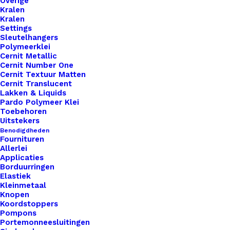
Overige
Kralen
Kralen
Settings
Sleutelhangers
Polymeerklei
Cernit Metallic
Cernit Number One
Cernit Textuur Matten
Cernit Translucent
Lakken & Liquids
Pardo Polymeer Klei
Toebehoren
Uitstekers
Benodigdheden
Fournituren
Allerlei
Applicaties
Borduurringen
Elastiek
Metalen Vingerring, Voor Bolsteentjes
Kleinmetaal
Knopen
Koordstoppers
€
0,95
Pompons
Portemonneesluitingen