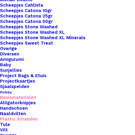
Scheepjes Cahlista
Scheepjes Catona 10gr
Scheepjes Catona 25gr
Binnen 1-3 werkdagen verzonden
Scheepjes Catona 50gr
Veilig betalen
Scheepjes Stone Washed
Scheepjes Stone Washed XL
Unieke en kwaliteitsproducten
Scheepjes Stone Washed XL Minerals
Scheepjes Sweet Treat
Overige
Diversen
Overzicht
Amigurumi
Baby
Sunjellies
Project Bags & Etuis
Projectkaartjes
Sjaalspelden
Hobby
Basismaterialen
Nog meer leuks!
Alligatorknipjes
Handschoen
Naaldvilten
Plastic Stramien
Tule
Vilt