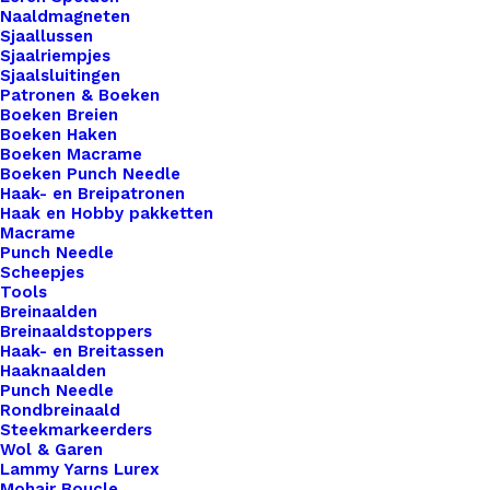
Naaldmagneten
perfect voor al uw knutsel- en decoratieprojecten!
Sjaallussen
Van duurzame constructies tot kleurrijke creaties,
Sjaalriempjes
Sjaalsluitingen
dit flexibele materiaal biedt eindeloze
Patronen & Boeken
mogelijkheden. Bestel nu voor hoogwaardige
Boeken Breien
Boeken Haken
kwaliteit en onbeperkte creativiteit.
Boeken Macrame
Boeken Punch Needle
2 op voorraad
Haak- en Breipatronen
Haak en Hobby pakketten
Darice
Macrame
Punch Needle
•
Scheepjes
Plastic
Tools
Breinaalden
Stramien
Toevoegen aan winkelwagen
Breinaaldstoppers
26X34cm
Haak- en Breitassen
Haaknaalden
Silver
Toevoegen aan verlanglijst
Punch Needle
Metallic
Rondbreinaald
Mesh:7
Steekmarkeerders
Wol & Garen
Artikelnummer
64193491_darice__plastic_stramien_
aantal
Lammy Yarns Lurex
Categorie
Hobby
,
Basismaterialen
,
Plastic Stra
Mohair Boucle