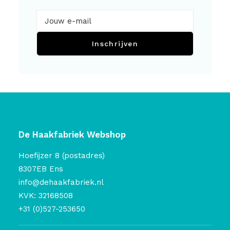
Inschrijven
De Haakfabriek Webshop
Hoefijzer 8 (postadres)
8307EB Ens
info@dehaakfabriek.nl
KVK: 32168508
+31 (0)527-253650