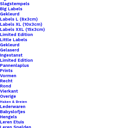
Slagstempels
Big Labels
Gekleurd
Labels L (8x3cm)
Labels XL (10x3cm)
Labels XXL (15x3cm)
Home
Hobby
Limited Edition
Darice • Plastic Stramien 26X34cm Silver Metallic
Little Labels
Gekleurd
Mesh:7
Gelaserd
Ingestanst
Darice • Plastic
Limited Edition
Pannenlaplus
Stramien 26X34cm
Prints
Vormen
Recht
Silver Metallic
Rond
Vierkant
Mesh:7
Overige
Haken & Breien
Lederwaren
€
1,99
Babyslofjes
Hengels
Leren Etuis
Ontdek de veelzijdigheid van plastic stramien:
Leren Spelden