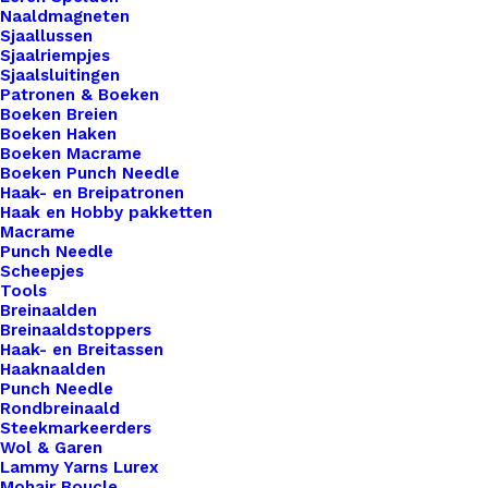
dit flexibele materiaal biedt eindeloze
Naaldmagneten
mogelijkheden. Bestel nu voor hoogwaardige
Sjaallussen
Sjaalriempjes
kwaliteit en onbeperkte creativiteit.
Sjaalsluitingen
Patronen & Boeken
3 op voorraad
Boeken Breien
Boeken Haken
Boeken Macrame
Darice
Boeken Punch Needle
•
Haak- en Breipatronen
Haak en Hobby pakketten
Plastic
Macrame
Stramien
Toevoegen aan winkelwagen
Punch Needle
26X34cm
Scheepjes
Tools
Geel
Toevoegen aan verlanglijst
Breinaalden
Mesh:7
Breinaaldstoppers
Haak- en Breitassen
aantal
Haaknaalden
Artikelnummer
64193337_darice__plastic_stramien
Punch Needle
Categorie
Hobby
,
Basismaterialen
,
Plastic Stra
Rondbreinaald
Steekmarkeerders
Kleur
Wol & Garen
Lammy Yarns Lurex
Mohair Boucle