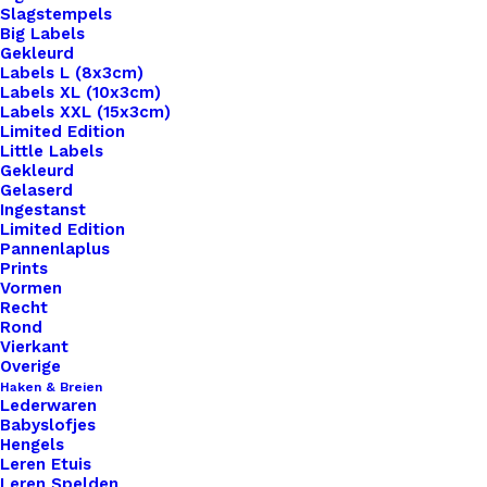
Slagstempels
Big Labels
Gekleurd
Labels L (8x3cm)
Labels XL (10x3cm)
Labels XXL (15x3cm)
Home
Hobby
Limited Edition
Darice • Plastic Stramien 26X34cm Geel Mesh:7
Little Labels
Gekleurd
Gelaserd
Darice • Plastic
Ingestanst
Limited Edition
Stramien 26X34cm
Pannenlaplus
Prints
Geel Mesh:7
Vormen
Recht
Rond
Vierkant
€
1,99
Overige
Haken & Breien
Lederwaren
Ontdek de veelzijdigheid van plastic stramien:
Babyslofjes
perfect voor al uw knutsel- en decoratieprojecten!
Hengels
Leren Etuis
Van duurzame constructies tot kleurrijke creaties,
Leren Spelden