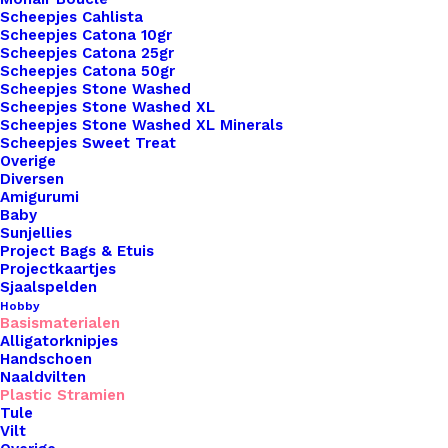
Scheepjes Cahlista
Binnen 1-3 werkdagen verzonden
Scheepjes Catona 10gr
Veilig betalen
Scheepjes Catona 25gr
Unieke en kwaliteitsproducten
Scheepjes Catona 50gr
Scheepjes Stone Washed
Scheepjes Stone Washed XL
Scheepjes Stone Washed XL Minerals
Scheepjes Sweet Treat
Overzicht
Overige
Diversen
Amigurumi
Baby
Sunjellies
Project Bags & Etuis
Projectkaartjes
Nog meer leuks!
Sjaalspelden
Hobby
Basismaterialen
Alligatorknipjes
Handschoen
Naaldvilten
Plastic Stramien
Tule
Vilt