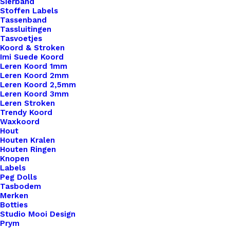
Sierband
Stoffen Labels
Tassenband
Tassluitingen
Tasvoetjes
Koord & Stroken
Imi Suede Koord
Leren Koord 1mm
Leren Koord 2mm
Leren Koord 2,5mm
Leren Koord 3mm
Leren Stroken
Trendy Koord
Waxkoord
Hout
Houten Kralen
Houten Ringen
Knopen
Labels
Peg Dolls
Tasbodem
Merken
Botties
Studio Mooi Design
Metalen Ring Voor Stipsteentje 12mm Zilver
Prym