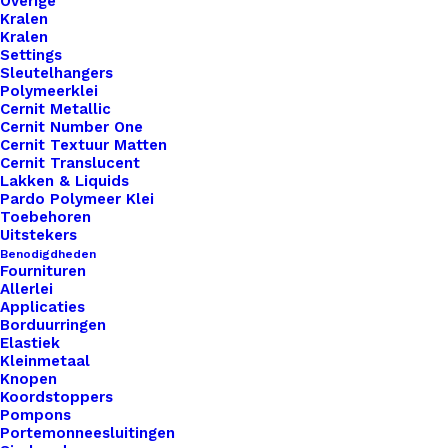
Overige
Kralen
Kralen
Settings
Sleutelhangers
Polymeerklei
Cernit Metallic
Cernit Number One
Cernit Textuur Matten
Cernit Translucent
Lakken & Liquids
Pardo Polymeer Klei
Toebehoren
Uitstekers
Benodigdheden
Fournituren
Allerlei
Applicaties
Brochespeldjes Ovaal 18mm X13mm
Borduurringen
Elastiek
Kleinmetaal
€
0,50
Knopen
Koordstoppers
Pompons
Portemonneesluitingen