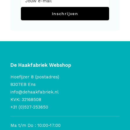
Inschrijven
De Haakfabriek Webshop
Hoefijzer 8 (postadres)
8307EB Ens
info@dehaakfabriek.nl
KVK: 32168508
+31 (0)527-253650
Ma t/m Do : 10:00-17:00