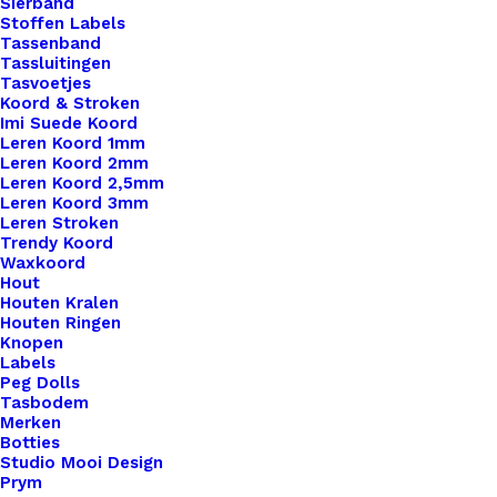
Sierband
Stoffen Labels
Tassenband
Tassluitingen
Tasvoetjes
Koord & Stroken
Imi Suede Koord
Leren Koord 1mm
Leren Koord 2mm
Leren Koord 2,5mm
Leren Koord 3mm
Leren Stroken
Trendy Koord
Haakpatroon Geblokte Pannenlap
Waxkoord
Hout
Houten Kralen
€
6,95
Houten Ringen
Knopen
Labels
Peg Dolls
Tasbodem
Merken
Botties
Studio Mooi Design
Prym