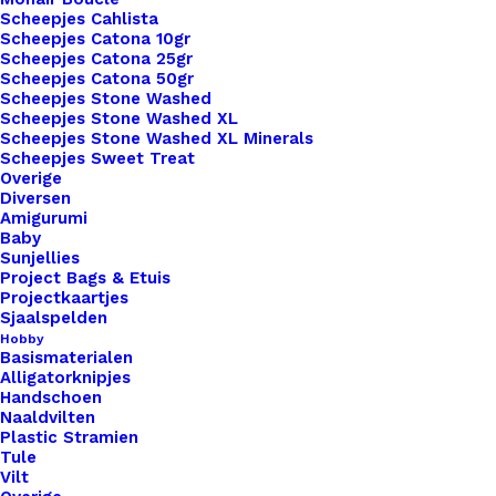
ChiaoGoo TWIST & SPIN.
Scheepjes Cahlista
Scheepjes Catona 10gr
Scheepjes Catona 25gr
1 op voorraad
Scheepjes Catona 50gr
Scheepjes Stone Washed
Chiaogoo
Scheepjes Stone Washed XL
Twist
Scheepjes Stone Washed XL Minerals
Scheepjes Sweet Treat
Red
Overige
Kabels
Diversen
Toevoegen aan winkelwagen
Amigurumi
35cm
Baby
Large
Sunjellies
Toevoegen aan verlanglijst
Project Bags & Etuis
aantal
Projectkaartjes
Sjaalspelden
Artikelnummer
60808189_chiaogoo_twist_red_kabel
Hobby
Basismaterialen
Categorie
Haken & Breien
,
Tools
,
Rondbreinaal
Alligatorknipjes
Handschoen
Naaldvilten
Binnen 1-3 werkdagen verzonden
Plastic Stramien
Tule
Veilig betalen
Vilt
Unieke en kwaliteitsproducten