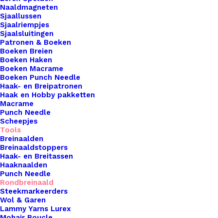
Naaldmagneten
het vastzetten van de punt of kabelverbinding. De
Sjaallussen
75cm kabel is verkrijgbaar in de maten MINI,
Sjaalriempjes
Small en Large. Alle TWIST & SPIN punten, kabels
Sjaalsluitingen
Patronen & Boeken
en accessoires zijn uitwisselbaar!. De
Boeken Breien
meesteChiaoGoo TWIST & SPIN artikelenhebben
Boeken Haken
Boeken Macrame
de code [S] voor de kleine schroefmaat en code
Boeken Punch Needle
[L] voor de grote schroefmaat. Artikelen met de
Haak- en Breipatronen
Haak en Hobby pakketten
codes [S] zijn uitwisselbaar met andere artikelen
Macrame
met code [S] en punten in de maten 2.75 –
Punch Needle
Scheepjes
5.00mm. Artikelen met de codes [L] zijn
Tools
uitwisselbaar met andere artikelen met de code
Breinaalden
[L] en punten in de maten 5.50 – 10.00mm. De
Breinaaldstoppers
Haak- en Breitassen
schroefmaat (S of L) is gegraveerd in de punt;
Haaknaalden
deze maten van de kabels en accessoires vindt u
Punch Needle
Rondbreinaald
terug in de artikelnummers. Let op: de MINI serie
Steekmarkeerders
is alleen met behulp van speciale koppelstukjes
Wol & Garen
Lammy Yarns Lurex
te combineren met de Small en Large series van
Mohair Boucle