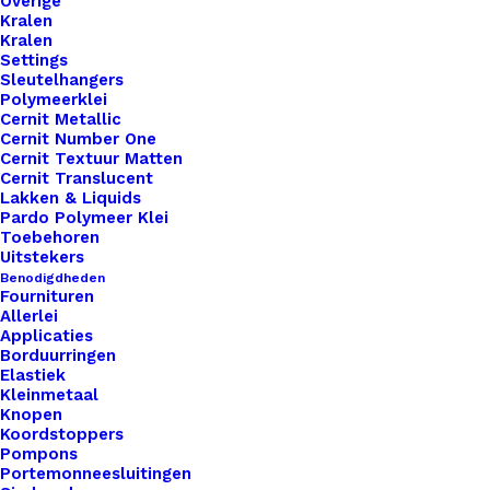
Overige
Kralen
Kralen
Settings
Overzicht
Sleutelhangers
Polymeerklei
Cernit Metallic
Cernit Number One
Cernit Textuur Matten
Cernit Translucent
Lakken & Liquids
Pardo Polymeer Klei
Nog meer leuks!
Toebehoren
Uitstekers
Benodigdheden
Fournituren
Allerlei
Applicaties
Borduurringen
Elastiek
Kleinmetaal
Knopen
Koordstoppers
Pompons
Portemonneesluitingen