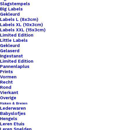
Slagstempels
Big Labels
Gekleurd
Labels L (8x3cm)
Labels XL (10x3cm)
Labels XXL (15x3cm)
Home
Haken & Breien
Limited Edition
Chiaogoo Twist Red Kabels 35cm Large
Little Labels
Gekleurd
Gelaserd
Chiaogoo Twist Red
Ingestanst
Limited Edition
Kabels 35cm Large
Pannenlaplus
Prints
Vormen
€
11,00
Recht
Rond
Vierkant
De ChiaoGoo TWIST kabels zijn meerdradige
Overige
Haken & Breien
stalen kabels, bedekt met rood nylon waar garen
Lederwaren
soepel overheen glijdt. Aan beide uiteinden van
Babyslofjes
Hengels
deze kabels bevinden zich gaatjes voor het
Leren Etuis
insteken van een T-vormige sleutel, die helpt bij
Leren Spelden