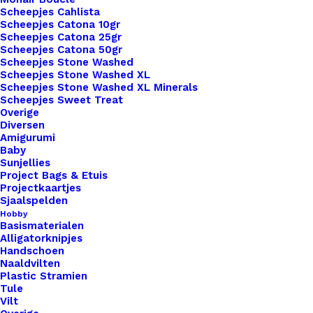
Categorie
Hobby
,
Polymeerklei
,
Cernit Number
Scheepjes Cahlista
Scheepjes Catona 10gr
Kleur
Scheepjes Catona 25gr
Scheepjes Catona 50gr
Scheepjes Stone Washed
Scheepjes Stone Washed XL
Binnen 1-3 werkdagen verzonden
Scheepjes Stone Washed XL Minerals
Veilig betalen
Scheepjes Sweet Treat
Unieke en kwaliteitsproducten
Overige
Diversen
Amigurumi
Baby
Sunjellies
Overzicht
Project Bags & Etuis
Projectkaartjes
Sjaalspelden
Hobby
Basismaterialen
Alligatorknipjes
Handschoen
Nog meer leuks!
Naaldvilten
Plastic Stramien
Tule
Vilt