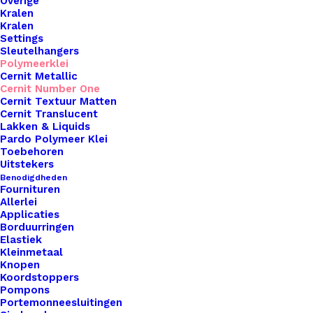
Overige
Kralen
Kralen
Settings
Sleutelhangers
Polymeerklei
Cernit Metallic
Cernit Number One
Cernit Textuur Matten
Cernit Translucent
Lakken & Liquids
Pardo Polymeer Klei
Toebehoren
Uitstekers
Benodigdheden
Fournituren
Allerlei
Applicaties
Borduurringen
Elastiek
Kleinmetaal
Knopen
Koordstoppers
Cernit Nr1 56Gr – Dennengroen 662
Pompons
Portemonneesluitingen