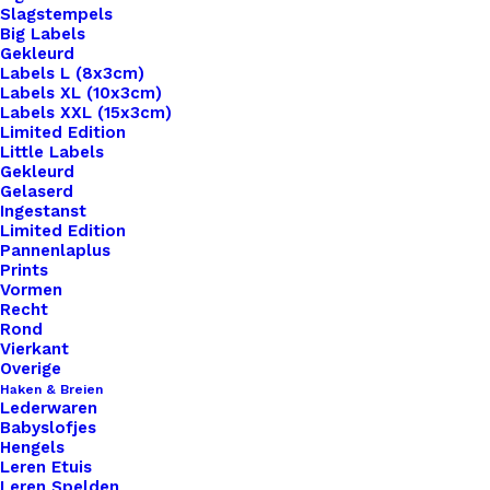
Slagstempels
Big Labels
Gekleurd
Labels L (8x3cm)
Labels XL (10x3cm)
Labels XXL (15x3cm)
Home
Hobby
Cernit Nr1 56Gr – Papaverrood 428
Limited Edition
Little Labels
Cernit Nr1 56Gr –
Gekleurd
Gelaserd
Ingestanst
Papaverrood 428
Limited Edition
Pannenlaplus
Prints
€
1,99
Vormen
Recht
Rond
Ben je op zoek naar een hoogwaardige klei die je
Vierkant
creativiteit tot leven brengt? Zoek niet verder dan
Overige
Haken & Breien
Cernit klei. Met zijn uitzonderlijke kwaliteit en
Lederwaren
veelzijdigheid is Cernit klei de perfecte keuze voor
Babyslofjes
Hengels
zowel beginnende als ervaren kunstenaars.Cernit
Leren Etuis
klei staat bekend om zijn zachte en soepele
Leren Spelden