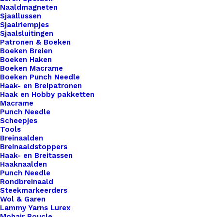
Naaldmagneten
textuur, waardoor het gemakkelijk te vormen en
Sjaallussen
te manipuleren is. Of je nu een gedetailleerd
Sjaalriempjes
Sjaalsluitingen
sieraad wilt maken, een realistisch
Patronen & Boeken
beeldhouwwerk wilt boetseren, of kleurrijke
Boeken Breien
miniaturen wilt creëren, Cernit klei biedt de
Boeken Haken
Boeken Macrame
perfecte basis voor al je projecten.
Boeken Punch Needle
Haak- en Breipatronen
4 op voorraad
Haak en Hobby pakketten
Macrame
Punch Needle
Cernit
Scheepjes
Nr1
Tools
Breinaalden
56Gr
Breinaaldstoppers
-
Toevoegen aan winkelwagen
Haak- en Breitassen
Papaverrood
Haaknaalden
Punch Needle
428
Toevoegen aan verlanglijst
Rondbreinaald
aantal
Steekmarkeerders
Wol & Garen
Lammy Yarns Lurex
Artikelnummer
65543698_cernit_nr1_56gr__papaver
Mohair Boucle