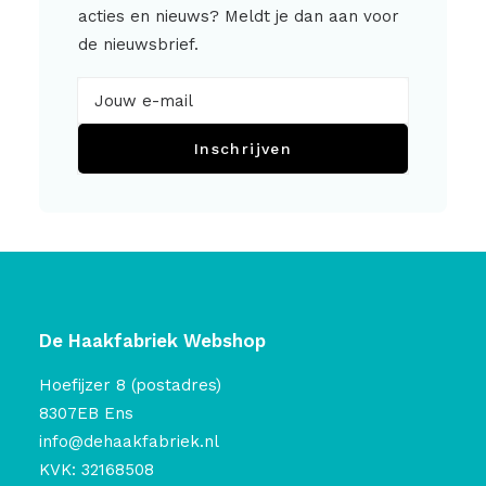
acties en nieuws? Meldt je dan aan voor
de nieuwsbrief.
Inschrijven
De Haakfabriek Webshop
Hoefijzer 8 (postadres)
8307EB Ens
info@dehaakfabriek.nl
KVK: 32168508