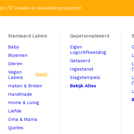
en |
Unieke en kwaliteitsproducten
Standaard Labels
Gepersonaliseerd
B
Baby
Eigen
Logo/Afbeelding
Bloemen
L
Gelaserd
Dieren
Ingestanst
(
Vegan
NIEUW
Labels
Slagstempels
(
Haken & Breien
Bekijk Alles
L
Handmade
B
Home & Living
Liefde
Oma & Mama
Quotes