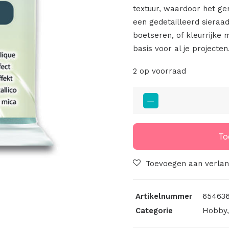
textuur, waardoor het gem
een gedetailleerd sieraa
boetseren, of kleurrijke m
basis voor al je projecten
2 op voorraad
Cernit
Metallic,
56Gr
-
To
Steel
167
Toevoegen aan verlang
aantal
Artikelnummer
654636
Categorie
Hobby