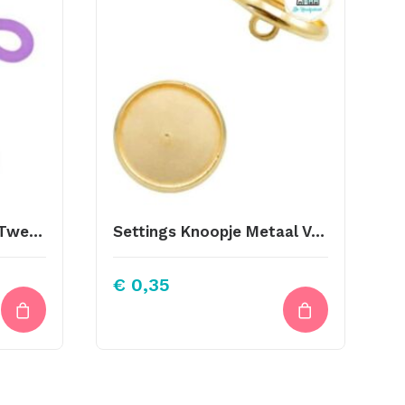
Bril Koord Eindjes Per Twee Stuks Paars Goud
Settings Knoopje Metaal Voor Stipsteentjes 12mm Gold
€
0,35