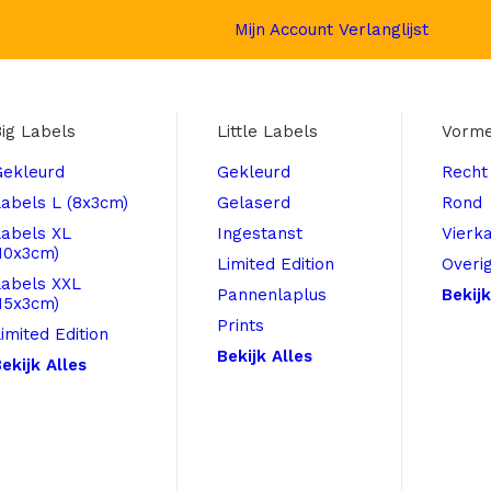
Mijn Account
Verlanglijst
ig Labels
Little Labels
Vorm
Gekleurd
Gekleurd
Recht
abels L (8x3cm)
Gelaserd
Rond
Labels XL
Ingestanst
Vierk
10x3cm)
Limited Edition
Overi
Labels XXL
Pannenlaplus
Bekijk
15x3cm)
Prints
imited Edition
Bekijk Alles
ekijk Alles