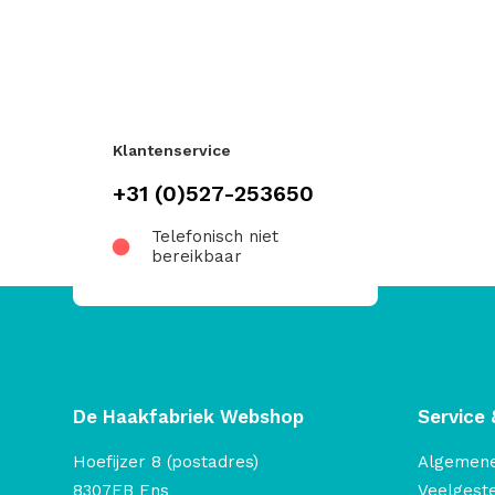
Klantenservice
+31 (0)527-253650
Telefonisch niet
bereikbaar
De Haakfabriek Webshop
Service 
Hoefijzer 8 (postadres)
Algemen
8307EB Ens
Veelgest