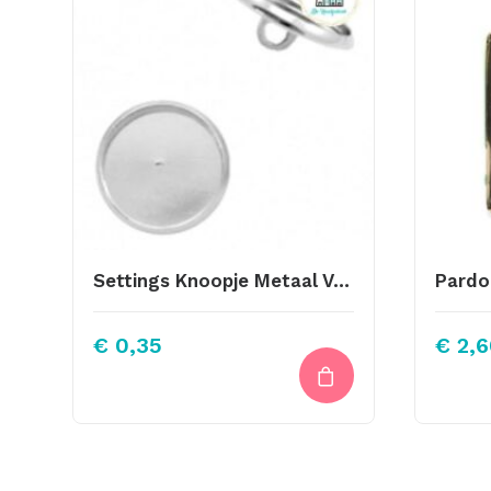
Settings Knoopje Metaal Voor Stipsteentjes 12mm Zilver
€
0,35
€
2,6