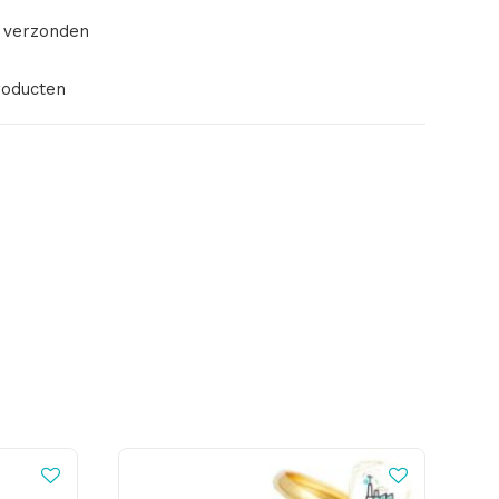
 verzonden
roducten