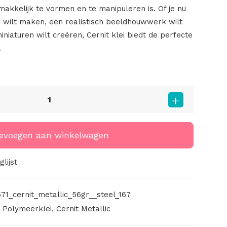
akkelijk te vormen en te manipuleren is. Of je nu
d wilt maken, een realistisch beeldhouwwerk wilt
iniaturen wilt creëren, Cernit klei biedt de perfecte
.
evoegen aan winkelwagen
lijst
71_cernit_metallic_56gr__steel_167
,
Polymeerklei
,
Cernit Metallic