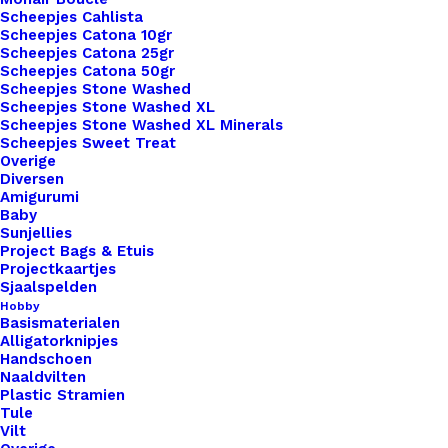
Categorie
Hobby
,
Polymeerklei
,
Cernit Metallic
Scheepjes Cahlista
Scheepjes Catona 10gr
Scheepjes Catona 25gr
Scheepjes Catona 50gr
Binnen 1-3 werkdagen verzonden
Scheepjes Stone Washed
Veilig betalen
Scheepjes Stone Washed XL
Scheepjes Stone Washed XL Minerals
Unieke en kwaliteitsproducten
Scheepjes Sweet Treat
Overige
Diversen
Amigurumi
Overzicht
Baby
Sunjellies
Project Bags & Etuis
Projectkaartjes
Sjaalspelden
Hobby
Basismaterialen
Alligatorknipjes
Nog meer leuks!
Handschoen
Naaldvilten
Plastic Stramien
Tule
Vilt