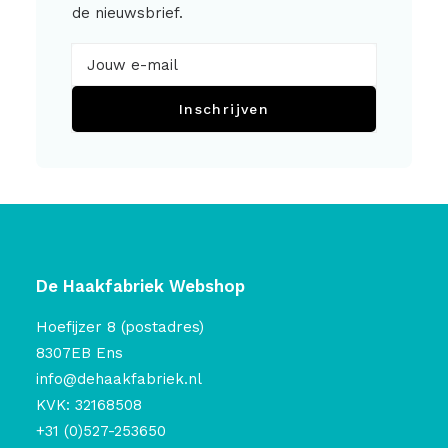
de nieuwsbrief.
Inschrijven
De Haakfabriek Webshop
Hoefijzer 8 (postadres)
8307EB Ens
info@dehaakfabriek.nl
KVK: 32168508
+31 (0)527-253650