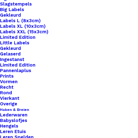
Slagstempels
Big Labels
Gekleurd
Labels L (8x3cm)
Labels XL (10x3cm)
Labels XXL (15x3cm)
Home
Hobby
Cernit Metallic, 56Gr – Blue 200
Limited Edition
Little Labels
Cernit Metallic, 56Gr
Gekleurd
Gelaserd
Ingestanst
– Blue 200
Limited Edition
Pannenlaplus
Prints
€
2,10
Vormen
Recht
Rond
Ben je op zoek naar een hoogwaardige klei die je
Vierkant
creativiteit tot leven brengt? Zoek niet verder dan
Overige
Haken & Breien
Cernit klei. Met zijn uitzonderlijke kwaliteit en
Lederwaren
veelzijdigheid is Cernit klei de perfecte keuze voor
Babyslofjes
Hengels
zowel beginnende als ervaren kunstenaars.Cernit
Leren Etuis
klei staat bekend om zijn zachte en soepele
Leren Spelden