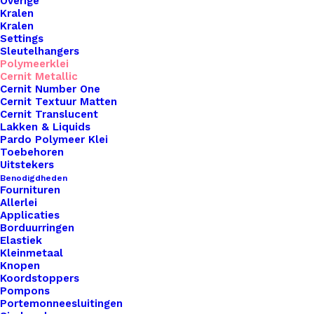
Overige
Kralen
Kralen
Settings
Sleutelhangers
Polymeerklei
Cernit Metallic
Cernit Number One
Cernit Textuur Matten
Cernit Translucent
Lakken & Liquids
Pardo Polymeer Klei
Toebehoren
Uitstekers
Benodigdheden
Fournituren
Allerlei
Applicaties
Borduurringen
Elastiek
Kleinmetaal
Bolletjes Sluiting Elastiek Voor 0,8mm Goud
Knopen
Koordstoppers
Pompons
€
0,50
Portemonneesluitingen