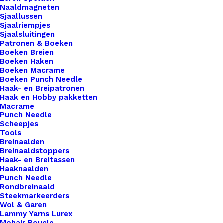
Naaldmagneten
textuur, waardoor het gemakkelijk te vormen en
Sjaallussen
te manipuleren is. Of je nu een gedetailleerd
Sjaalriempjes
Sjaalsluitingen
sieraad wilt maken, een realistisch
Patronen & Boeken
beeldhouwwerk wilt boetseren, of kleurrijke
Boeken Breien
miniaturen wilt creëren, Cernit klei biedt de
Boeken Haken
Boeken Macrame
perfecte basis voor al je projecten.
Boeken Punch Needle
Haak- en Breipatronen
4 op voorraad
Haak en Hobby pakketten
Macrame
Punch Needle
Cernit
Scheepjes
Metallic,
Tools
Breinaalden
56Gr
Breinaaldstoppers
-
Toevoegen aan winkelwagen
Haak- en Breitassen
Blue
Haaknaalden
Punch Needle
200
Toevoegen aan verlanglijst
Rondbreinaald
aantal
Steekmarkeerders
Wol & Garen
Lammy Yarns Lurex
Artikelnummer
65463697_cernit_metallic_56gr__blu
Mohair Boucle