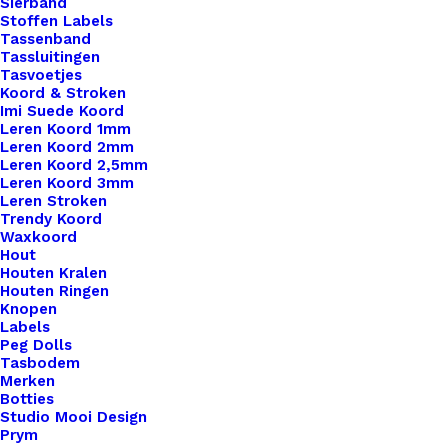
Sierband
Stoffen Labels
Tassenband
Tassluitingen
Tasvoetjes
Koord & Stroken
Imi Suede Koord
Leren Koord 1mm
Leren Koord 2mm
Leren Koord 2,5mm
Leren Koord 3mm
Leren Stroken
Trendy Koord
Waxkoord
Hout
Houten Kralen
Houten Ringen
Knopen
Labels
Peg Dolls
Tasbodem
Merken
Botties
Studio Mooi Design
Prym