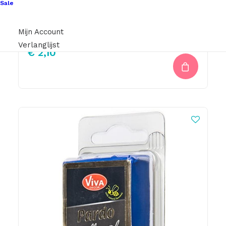
Sale
Cernit Metallic, 56Gr – Antique Bronze 059
Mijn Account
Verlanglijst
€
2,10