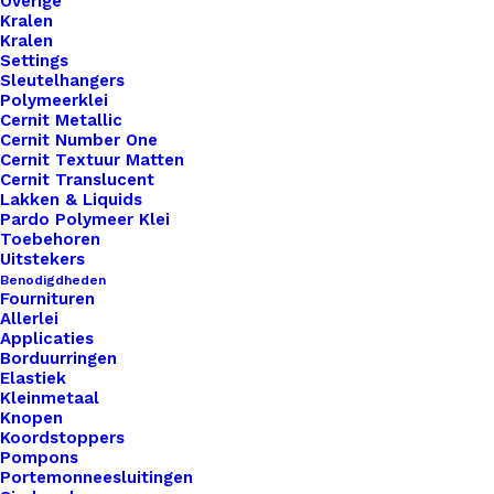
Overige
Kralen
Kralen
Settings
Sleutelhangers
Polymeerklei
Cernit Metallic
Cernit Number One
Cernit Textuur Matten
Cernit Translucent
Lakken & Liquids
Pardo Polymeer Klei
Sjaal Riempje Taupe 23cm
Toebehoren
Uitstekers
Benodigdheden
€
6,95
Fournituren
Allerlei
Applicaties
Borduurringen
Elastiek
Kleinmetaal
Knopen
Koordstoppers
Pompons
Portemonneesluitingen