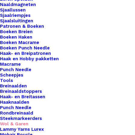
Cahlista
Naaldmagneten
Rosewood
Sjaallussen
Sjaalriempjes
(258)
Sjaalsluitingen
aantal
Toevoegen aan winkelwagen
Patronen & Boeken
Boeken Breien
Boeken Haken
Toevoegen aan verlanglijst
Boeken Macrame
Boeken Punch Needle
Haak- en Breipatronen
Haak en Hobby pakketten
Artikelnummer
50447615_cahlista_rosewood_258
Macrame
Haken & Breien
,
Wol & Garen
,
Punch Needle
Categorie
Scheepjes Cahlista
Scheepjes
Tools
Naalddikte
4,5 | 5
Breinaalden
Breinaaldstoppers
Kleur
Rood
Haak- en Breitassen
Haaknaalden
Punch Needle
Binnen 1-3 werkdagen verzonden
Rondbreinaald
Steekmarkeerders
Veilig betalen
Wol & Garen
Unieke en kwaliteitsproducten
Lammy Yarns Lurex
Mohair Boucle