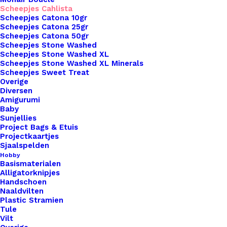
Scheepjes Cahlista
Scheepjes Catona 10gr
Overzicht
Scheepjes Catona 25gr
Scheepjes Catona 50gr
Scheepjes Stone Washed
Scheepjes Stone Washed XL
Scheepjes Stone Washed XL Minerals
Scheepjes Sweet Treat
Overige
Diversen
Nog meer leuks!
Amigurumi
Baby
Sunjellies
Project Bags & Etuis
Projectkaartjes
Sjaalspelden
Hobby
Basismaterialen
Alligatorknipjes
Handschoen
Naaldvilten
Plastic Stramien
Tule
Vilt