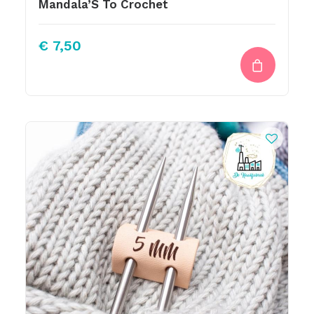
Mandala’S To Crochet
€
7,50