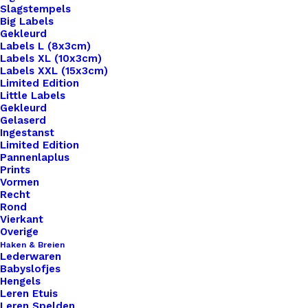
Slagstempels
Big Labels
Gekleurd
Labels L (8x3cm)
Labels XL (10x3cm)
Labels XXL (15x3cm)
Home
Haken & Breien
Cahlista Rosewood (258)
Limited Edition
Little Labels
Cahlista Rosewood
Gekleurd
Gelaserd
Ingestanst
(258)
Limited Edition
Pannenlaplus
Prints
Oorspronkelijke
Huidige
€
2,35
€
1,50
Vormen
Recht
prijs
prijs
Rond
Pendikte 5mm | Gewicht: 50 gram | Looplengte: 85
Vierkant
was:
is:
meter | Stekenverhouding: 19 st x 23 nld is 10 x
Overige
€ 2,35.
€ 1,50.
Haken & Breien
10cm met 4,50-5,00mm naalden. .
Lederwaren
Babyslofjes
6 op voorraad
Hengels
Leren Etuis
Leren Spelden