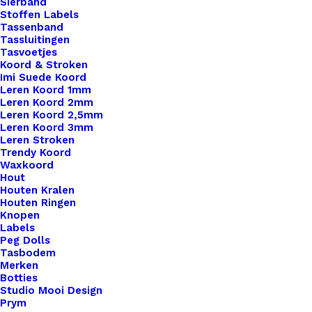
Sierband
Stoffen Labels
Tassenband
Tassluitingen
Tasvoetjes
Koord & Stroken
Imi Suede Koord
Leren Koord 1mm
Leren Koord 2mm
Leren Koord 2,5mm
Leren Koord 3mm
Leren Stroken
Trendy Koord
Waxkoord
Hout
Houten Kralen
Houten Ringen
Knopen
Labels
Scheepjes Garen Snijder
Peg Dolls
Tasbodem
Merken
€
7,95
Botties
Studio Mooi Design
Prym