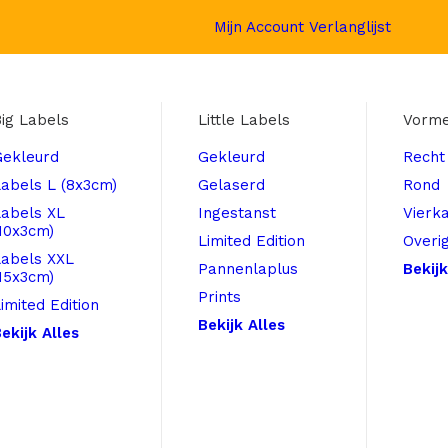
Mijn Account
Verlanglijst
ig Labels
Little Labels
Vorm
Gekleurd
Gekleurd
Recht
abels L (8x3cm)
Gelaserd
Rond
Labels XL
Ingestanst
Vierk
10x3cm)
Limited Edition
Overi
Labels XXL
Pannenlaplus
Bekijk
15x3cm)
Prints
imited Edition
Bekijk Alles
ekijk Alles