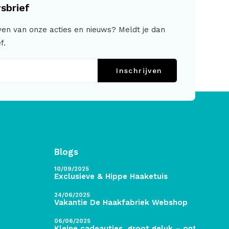
sbrief
jven van onze acties en nieuws? Meldt je dan
f.
Inschrijven
Blogs
10/09/2025
Exclusieve & Hippe Haaketuis
24/06/2025
Vakantie De Haakfabriek Webshop
06/06/2025
Kleine cadeautjes, groot geluk – ontdek de 