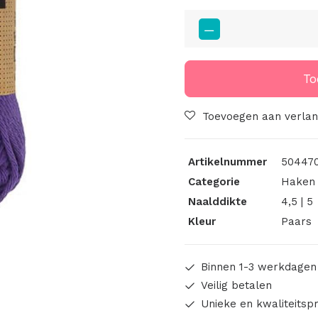
Cahlista
Deep
Violet
(521)
To
aantal
Toevoegen aan verlang
Artikelnummer
504470
Categorie
Haken 
Naalddikte
4,5 | 5
Kleur
Paars
Binnen 1-3 werkdagen
Veilig betalen
Unieke en kwaliteitsp