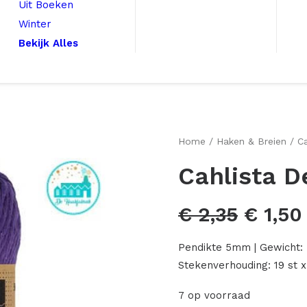
Uit Boeken
Winter
Bekijk Alles
Home
Haken & Breien
Ca
Cahlista D
Oorspr
€
2,35
€
1,50
prijs
Pendikte 5mm | Gewicht: 
was:
Stekenverhouding: 19 st x
€ 2,35
7 op voorraad