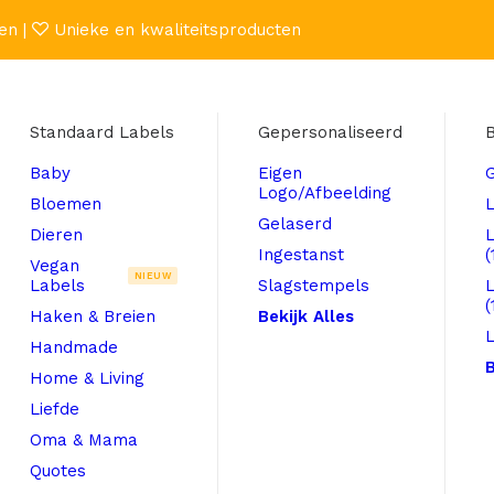
en |
Unieke en kwaliteitsproducten
Standaard Labels
Gepersonaliseerd
B
Baby
Eigen
Logo/Afbeelding
Bloemen
L
Gelaserd
Dieren
Ingestanst
(
Vegan
NIEUW
Labels
Slagstempels
(
Haken & Breien
Bekijk Alles
L
Handmade
B
Home & Living
Liefde
Oma & Mama
Quotes