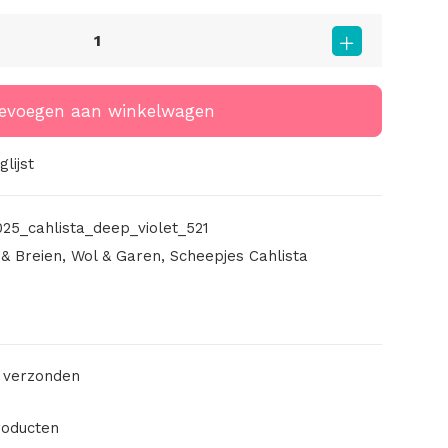
evoegen aan winkelwagen
lijst
25_cahlista_deep_violet_521
& Breien
,
Wol & Garen
,
Scheepjes Cahlista
 verzonden
roducten