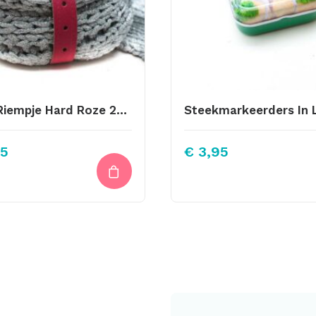
Sjaal Riempje Hard Roze 23cm
5
€
3,95