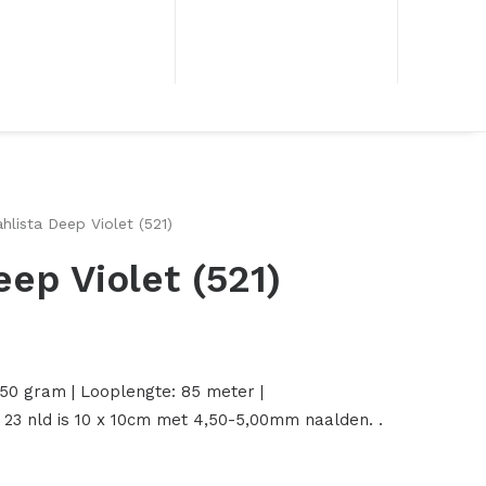
hlista Deep Violet (521)
eep Violet (521)
onkelijke
Huidige
prijs
50 gram | Looplengte: 85 meter |
is:
 23 nld is 10 x 10cm met 4,50-5,00mm naalden. .
.
€ 1,50.