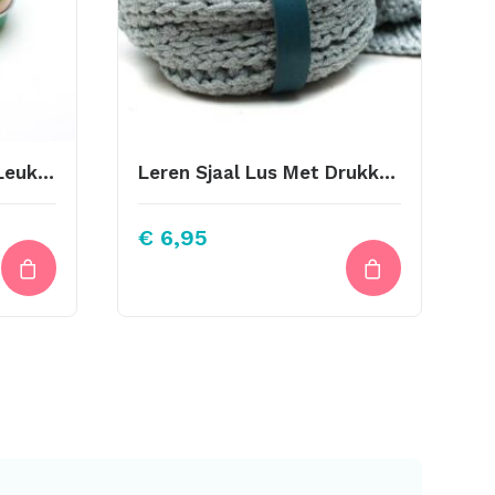
Steekmarkeerders In Leuk Blikje 035
Leren Sjaal Lus Met Drukknoop 21cm Petrol
€
6,95