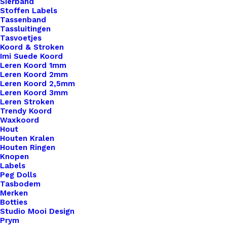
Sierband
Stoffen Labels
Tassenband
Tassluitingen
Tasvoetjes
Koord & Stroken
Imi Suede Koord
Leren Koord 1mm
Leren Koord 2mm
Leren Koord 2,5mm
Leren Koord 3mm
Leren Stroken
Trendy Koord
Metalen Schuifspeld Voor Stipsteentje 12mm Zilver
Waxkoord
Hout
Houten Kralen
€
0,45
Houten Ringen
Knopen
Labels
Peg Dolls
Tasbodem
Merken
Botties
Studio Mooi Design
Prym