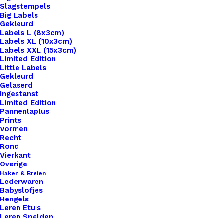
Slagstempels
Big Labels
Gekleurd
Labels L (8x3cm)
Labels XL (10x3cm)
Labels XXL (15x3cm)
Home
Hobby
Brochespeldjes Rond 20mm Zilver
Limited Edition
Little Labels
Brochespeldjes Rond
Gekleurd
Gelaserd
Ingestanst
20mm Zilver
Limited Edition
Pannenlaplus
Prints
€
0,50
Vormen
Recht
Rond
Brochespeldjes om je eigen gehaakte of
Vierkant
gebreide broche te maken.
Overige
Haken & Breien
Lederwaren
29 op voorraad
Babyslofjes
Hengels
Brochespeldjes
Leren Etuis
Leren Spelden