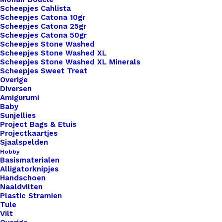
Scheepjes Cahlista
Scheepjes Catona 10gr
Scheepjes Catona 25gr
Scheepjes Catona 50gr
Nog meer leuks!
Scheepjes Stone Washed
Scheepjes Stone Washed XL
Scheepjes Stone Washed XL Minerals
Scheepjes Sweet Treat
Overige
Diversen
Amigurumi
Baby
Sunjellies
Project Bags & Etuis
Projectkaartjes
Sjaalspelden
Hobby
Basismaterialen
Alligatorknipjes
Handschoen
Naaldvilten
Plastic Stramien
Tule
Vilt