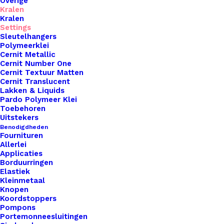
Overige
Kralen
Kralen
Settings
Sleutelhangers
Polymeerklei
Cernit Metallic
Cernit Nr1 56Gr – Turquoise Blue 280
Cernit Number One
Cernit Textuur Matten
Cernit Translucent
€
1,99
Lakken & Liquids
Pardo Polymeer Klei
Toebehoren
Uitstekers
Benodigdheden
Fournituren
Allerlei
Applicaties
Borduurringen
Elastiek
Kleinmetaal
Knopen
Koordstoppers
Pompons
Portemonneesluitingen