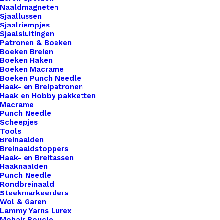
Rond
Naaldmagneten
20mm
Sjaallussen
Sjaalriempjes
Zilver
Toevoegen aan winkelwagen
Sjaalsluitingen
aantal
Patronen & Boeken
Boeken Breien
Toevoegen aan verlanglijst
Boeken Haken
Boeken Macrame
Boeken Punch Needle
Artikelnummer
52558119_brochespeldjes_rond_20mm
Haak- en Breipatronen
Haak en Hobby pakketten
Categorie
Hobby
,
Kralen
,
Settings
Macrame
Punch Needle
Scheepjes
Tools
Binnen 1-3 werkdagen verzonden
Breinaalden
Veilig betalen
Breinaaldstoppers
Unieke en kwaliteitsproducten
Haak- en Breitassen
Haaknaalden
Punch Needle
Rondbreinaald
Steekmarkeerders
Overzicht
Wol & Garen
Lammy Yarns Lurex
Mohair Boucle