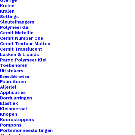
Overige
Kralen
Kralen
Settings
Sleutelhangers
Polymeerklei
Cernit Metallic
Cernit Number One
Cernit Textuur Matten
Cernit Translucent
Lakken & Liquids
Pardo Polymeer Klei
Toebehoren
Uitstekers
Benodigdheden
Fournituren
Allerlei
Applicaties
Borduurringen
Elastiek
Kleinmetaal
Knopen
Koordstoppers
Pompons
Portemonneesluitingen