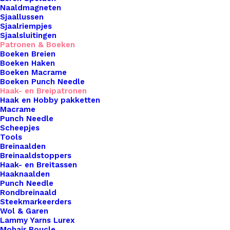
Naaldmagneten
creaties. Met een breed scala aan ontwerpen, van
Sjaallussen
trendy accessoires tot tijdloze klassiekers, vind je
Sjaalriempjes
Sjaalsluitingen
gegarandeerd iets dat bij je stijl en
Patronen & Boeken
vaardigheidsniveau past. Onze downloadbare
Boeken Breien
patronen bieden het gemak van directe toegang,
Boeken Haken
Boeken Macrame
zodat je meteen aan de slag kunt met je volgende
Boeken Punch Needle
project. Haal het meeste uit je creatieve tijd en
Haak- en Breipatronen
Haak en Hobby pakketten
inspiratie met onze eenvoudig te volgen haak- of
Macrame
breipatronen. Kies vandaag nog je favoriete
Punch Needle
Scheepjes
ontwerp en begin met creëren!
Tools
Breinaalden
Breipatroon
Breinaaldstoppers
Bubble
Haak- en Breitassen
Haaknaalden
Sjaal
Punch Needle
aantal
Rondbreinaald
Toevoegen aan winkelwagen
Steekmarkeerders
Wol & Garen
Lammy Yarns Lurex
Toevoegen aan verlanglijst
Mohair Boucle