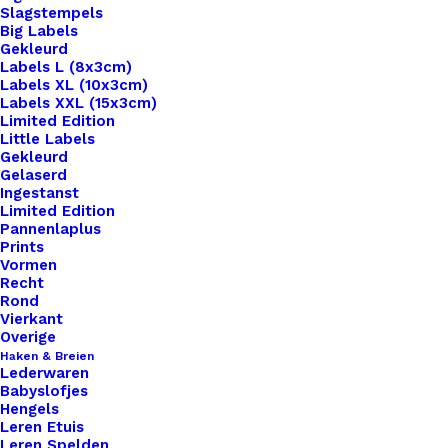
Slagstempels
Big Labels
Gekleurd
Labels L (8x3cm)
Labels XL (10x3cm)
Labels XXL (15x3cm)
Home
Haken & Breien
Breipatroon Bubble Sjaal
Limited Edition
Little Labels
Breipatroon Bubble
Gekleurd
Gelaserd
Ingestanst
Sjaal
Limited Edition
Pannenlaplus
Prints
€
6,95
Vormen
Recht
Rond
Ontvang direct toegang tot je volgende creatieve
Vierkant
project met ons downloadbare haak- of
Overige
Haken & Breien
breipatroon! Of je nu een ervaren haak -of
Lederwaren
breister bent of net begint met haken of breien,
Babyslofjes
Hengels
onze patronen zijn ontworpen om je stap voor
Leren Etuis
stap te begeleiden naar prachtige en unieke
Leren Spelden