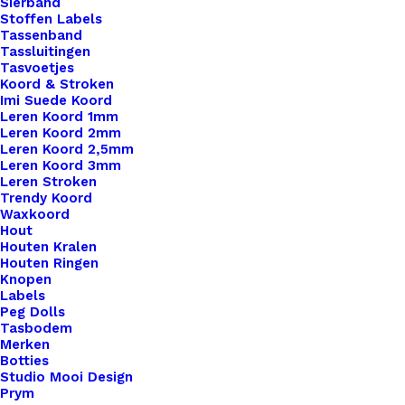
Gehaakte Lappenpoppen
Sierband
Stoffen Labels
Tassenband
Tassluitingen
€
10,00
Tasvoetjes
Koord & Stroken
Imi Suede Koord
Leren Koord 1mm
Leren Koord 2mm
Leren Koord 2,5mm
Leren Koord 3mm
Leren Stroken
Trendy Koord
Waxkoord
Hout
Houten Kralen
Houten Ringen
Knopen
Labels
Peg Dolls
Tasbodem
Merken
Botties
Studio Mooi Design
Prym