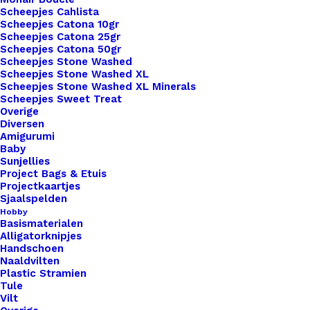
Scheepjes Cahlista
Scheepjes Catona 10gr
Artikelnummer
58979981_breipatroon_bubble_sjaal
Scheepjes Catona 25gr
Scheepjes Catona 50gr
Haken & Breien
,
Patronen &
Categorie
Scheepjes Stone Washed
Boeken
,
Haak- en Breipatronen
Scheepjes Stone Washed XL
Scheepjes Stone Washed XL Minerals
Scheepjes Sweet Treat
Binnen 1-3 werkdagen verzonden
Overige
Diversen
Veilig betalen
Amigurumi
Unieke en kwaliteitsproducten
Baby
Sunjellies
Project Bags & Etuis
Projectkaartjes
Sjaalspelden
Overzicht
Hobby
Basismaterialen
Alligatorknipjes
Handschoen
Naaldvilten
Plastic Stramien
Tule
Nog meer leuks!
Vilt